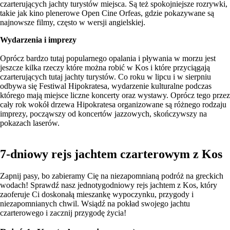
czarterujących jachty turystów miejsca. Są też spokojniejsze rozrywki,
takie jak kino plenerowe Open Cine Orfeas, gdzie pokazywane są
najnowsze filmy, często w wersji angielskiej.
Wydarzenia i imprezy
Oprócz bardzo tutaj popularnego opalania i pływania w morzu jest
jeszcze kilka rzeczy które można robić w Kos i które przyciągają
czarterujących tutaj jachty turystów. Co roku w lipcu i w sierpniu
odbywa się Festiwal Hipokratesa, wydarzenie kulturalne podczas
którego mają miejsce liczne koncerty oraz wystawy. Oprócz tego przez
cały rok wokół drzewa Hipokratesa organizowane są różnego rodzaju
imprezy, począwszy od koncertów jazzowych, skończywszy na
pokazach laserów.
7-dniowy rejs jachtem czarterowym z Kos
Zapnij pasy, bo zabieramy Cię na niezapomnianą podróż na greckich
wodach! Sprawdź nasz jednotygodniowy rejs jachtem z Kos, który
zaoferuje Ci doskonałą mieszankę wypoczynku, przygody i
niezapomnianych chwil. Wsiądź na pokład swojego jachtu
czarterowego i zacznij przygodę życia!