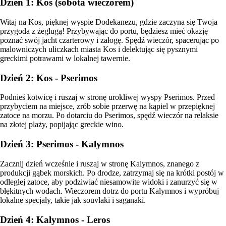
Dzień 1: Kos (sobota wieczorem)
Witaj na Kos, pięknej wyspie Dodekanezu, gdzie zaczyna się Twoja
przygoda z żeglugą! Przybywając do portu, będziesz mieć okazję
poznać swój jacht czarterowy i załogę. Spędź wieczór, spacerując po
malowniczych uliczkach miasta Kos i delektując się pysznymi
greckimi potrawami w lokalnej tawernie.
Dzień 2: Kos - Pserimos
Podnieś kotwicę i ruszaj w stronę urokliwej wyspy Pserimos. Przed
przybyciem na miejsce, zrób sobie przerwę na kąpiel w przepięknej
zatoce na morzu. Po dotarciu do Pserimos, spędź wieczór na relaksie
na złotej plaży, popijając greckie wino.
Dzień 3: Pserimos - Kalymnos
Zacznij dzień wcześnie i ruszaj w stronę Kalymnos, znanego z
produkcji gąbek morskich. Po drodze, zatrzymaj się na krótki postój w
odległej zatoce, aby podziwiać niesamowite widoki i zanurzyć się w
błękitnych wodach. Wieczorem dotrz do portu Kalymnos i wypróbuj
lokalne specjały, takie jak souvlaki i saganaki.
Dzień 4: Kalymnos - Leros