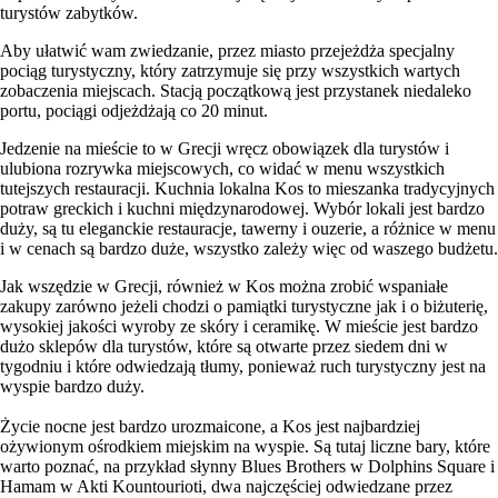
turystów zabytków.
Aby ułatwić wam zwiedzanie, przez miasto przejeżdża specjalny
pociąg turystyczny, który zatrzymuje się przy wszystkich wartych
zobaczenia miejscach. Stacją początkową jest przystanek niedaleko
portu, pociągi odjeżdżają co 20 minut.
Jedzenie na mieście to w Grecji wręcz obowiązek dla turystów i
ulubiona rozrywka miejscowych, co widać w menu wszystkich
tutejszych restauracji. Kuchnia lokalna Kos to mieszanka tradycyjnych
potraw greckich i kuchni międzynarodowej. Wybór lokali jest bardzo
duży, są tu eleganckie restauracje, tawerny i ouzerie, a różnice w menu
i w cenach są bardzo duże, wszystko zależy więc od waszego budżetu.
Jak wszędzie w Grecji, również w Kos można zrobić wspaniałe
zakupy zarówno jeżeli chodzi o pamiątki turystyczne jak i o biżuterię,
wysokiej jakości wyroby ze skóry i ceramikę. W mieście jest bardzo
dużo sklepów dla turystów, które są otwarte przez siedem dni w
tygodniu i które odwiedzają tłumy, ponieważ ruch turystyczny jest na
wyspie bardzo duży.
Życie nocne jest bardzo urozmaicone, a Kos jest najbardziej
ożywionym ośrodkiem miejskim na wyspie. Są tutaj liczne bary, które
warto poznać, na przykład słynny Blues Brothers w Dolphins Square i
Hamam w Akti Kountourioti, dwa najczęściej odwiedzane przez