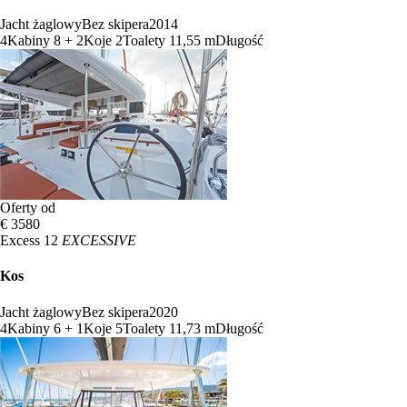
Jacht żaglowy
Bez skipera
2014
4
Kabiny
8 + 2
Koje
2
Toalety
11,55 m
Długość
Oferty od
€ 3580
Excess 12
EXCESSIVE
Kos
Jacht żaglowy
Bez skipera
2020
4
Kabiny
6 + 1
Koje
5
Toalety
11,73 m
Długość