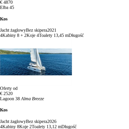
€ 4870
Elba 45
Kos
Jacht żaglowy
Bez skipera
2021
4
Kabiny
8 + 2
Koje
4
Toalety
13,45 m
Długość
Oferty od
€ 2520
Lagoon 38
Alma Breeze
Kos
Jacht żaglowy
Bez skipera
2026
4
Kabiny
8
Koje
2
Toalety
13,12 m
Długość