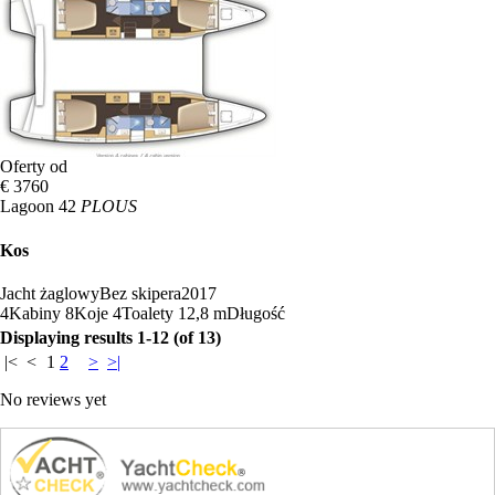
Oferty od
€ 3760
Lagoon 42
PLOUS
Kos
Jacht żaglowy
Bez skipera
2017
4
Kabiny
8
Koje
4
Toalety
12,8 m
Długość
Displaying results 1-12 (of 13)
|<
<
1
2
>
>|
No reviews yet