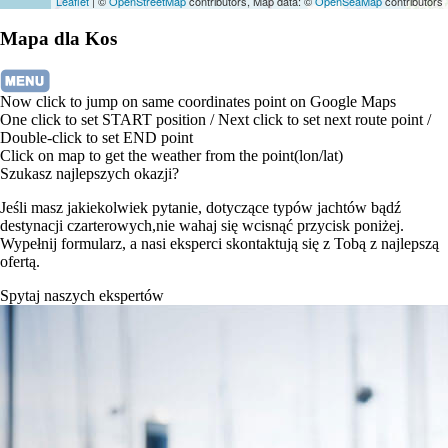
Leaflet
| ©
OpenStreetMap
contributors, Map data: ©
OpenSeaMap
contributors
Mapa dla Kos
Now click to jump on same coordinates point on Google Maps
One click to set START position / Next click to set next route point /
Double-click to set END point
Click on map to get the weather from the point(lon/lat)
Szukasz najlepszych okazji?
Jeśli masz jakiekolwiek pytanie, dotyczące typów jachtów bądź
destynacji czarterowych,nie wahaj się wcisnąć przycisk poniżej.
Wypełnij formularz, a nasi eksperci skontaktują się z Tobą z najlepszą
ofertą.
Spytaj naszych ekspertów