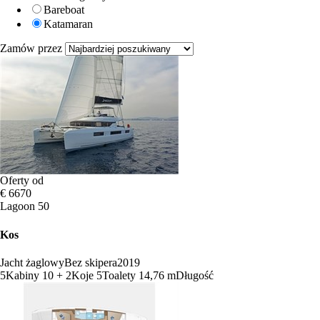
Bareboat
Katamaran
Zamów przez
Oferty od
€ 6670
Lagoon 50
Kos
Jacht żaglowy
Bez skipera
2019
5
Kabiny
10 + 2
Koje
5
Toalety
14,76 m
Długość