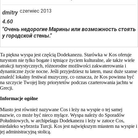
czerwiec 2013
dmitry
4.60
"Очень недорогие Марины или возможность стоять
у городской стены."
Ta piękna wyspa jest częścią Dodekanezu. Starówka w Kos oferuje
turystom nie tylko bogate i tętniące życiem kulturalne, ale także wiele
atrakcji turystycznych, różnorodne możliwości zakwaterowania i
dynamiczne życie nocne. Jeśli przyjedziesz tu latem, masz duże szanse
znaleźć lokalny festiwal muzyczny, co oznacza, że Kos powinna być
na szczycie Twojej listy priorytetów podczas czarterowania jachtu w
Grecji.
Informacje ogólne
Miasto jest również nazywane Cos i leży na wyspie o tej samej
nazwie, co może być nieco mylące. Wyspa należy do Sporadów
Południowych, w archipelagu Dodekanezu i leży w zatoce Cos,
niedaleko wybrzeża Turcji. Kos jest największym miastem na wyspie i
jej administracyjną stolicą.