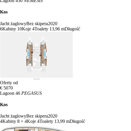
Lagoon 450
NEMESIS
Kos
Jacht żaglowy
Bez skipera
2020
6
Kabiny
10
Koje
4
Toalety
13,96 m
Długość
Oferty od
€ 5070
Lagoon 46
PEGASUS
Kos
Jacht żaglowy
Bez skipera
2020
4
Kabiny
8 + 4
Koje
4
Toalety
13,99 m
Długość