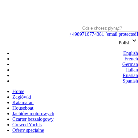
+4989716774381
[email protected]
keyboard_arrow_down
Polish
English
French
German
Italian
Russian
Spanish
Home
Zagłówki
Katamaran
Houseboat
Jachtów motorowych
Czarter bezzałogowy
Crewed Yachts
Oferty specjalne