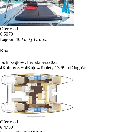
Oferty od
€ 5070
Lagoon 46
Lucky Dragon
Kos
Jacht żaglowy
Bez skipera
2022
4
Kabiny
8 + 4
Koje
4
Toalety
13,99 m
Długość
Oferty od
€ 4750