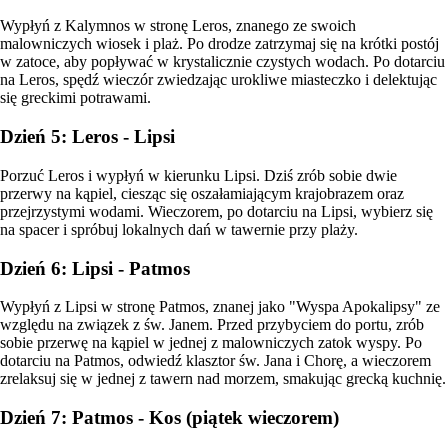
Wypłyń z Kalymnos w stronę Leros, znanego ze swoich
malowniczych wiosek i plaż. Po drodze zatrzymaj się na krótki postój
w zatoce, aby popływać w krystalicznie czystych wodach. Po dotarciu
na Leros, spędź wieczór zwiedzając urokliwe miasteczko i delektując
się greckimi potrawami.
Dzień 5: Leros - Lipsi
Porzuć Leros i wypłyń w kierunku Lipsi. Dziś zrób sobie dwie
przerwy na kąpiel, ciesząc się oszałamiającym krajobrazem oraz
przejrzystymi wodami. Wieczorem, po dotarciu na Lipsi, wybierz się
na spacer i spróbuj lokalnych dań w tawernie przy plaży.
Dzień 6: Lipsi - Patmos
Wypłyń z Lipsi w stronę Patmos, znanej jako "Wyspa Apokalipsy" ze
względu na związek z św. Janem. Przed przybyciem do portu, zrób
sobie przerwę na kąpiel w jednej z malowniczych zatok wyspy. Po
dotarciu na Patmos, odwiedź klasztor św. Jana i Chorę, a wieczorem
zrelaksuj się w jednej z tawern nad morzem, smakując grecką kuchnię.
Dzień 7: Patmos - Kos (piątek wieczorem)