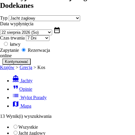
Dodekanes
Typ
Data wypłynięcia
date_range
Czas trwania
łatwy
Zapytanie
Rezerwacja
online
Krajów
>
Grecja
>
Kos
directions_boat
Jachty
format_quote
Opinie
list
Wylot Porady
map
Mapa
13 Wynik(i) wyszukiwania
Wszystkie
Jacht żaglowy