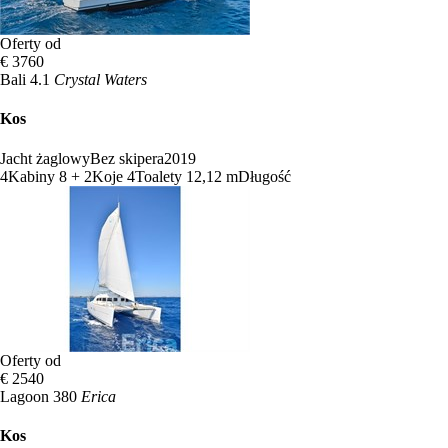
Oferty od
€ 3760
Bali 4.1
Crystal Waters
Kos
Jacht żaglowy
Bez skipera
2019
4
Kabiny
8 + 2
Koje
4
Toalety
12,12 m
Długość
Oferty od
€ 2540
Lagoon 380
Erica
Kos