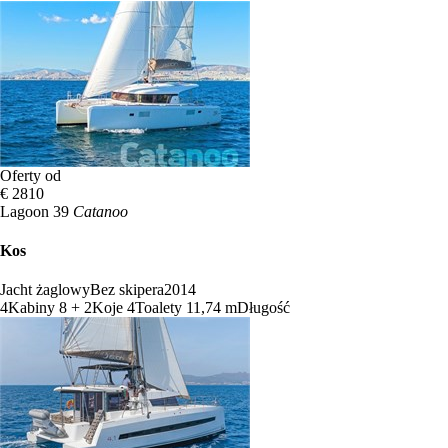
Oferty od
€ 2810
Lagoon 39
Catanoo
Kos
Jacht żaglowy
Bez skipera
2014
4
Kabiny
8 + 2
Koje
4
Toalety
11,74 m
Długość