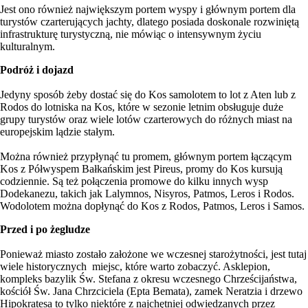
Jest ono również największym portem wyspy i głównym portem dla
turystów czarterujących jachty, dlatego posiada doskonale rozwiniętą
infrastrukturę turystyczną, nie mówiąc o intensywnym życiu
kulturalnym.
Podróż i dojazd
Jedyny sposób żeby dostać się do Kos samolotem to lot z Aten lub z
Rodos do lotniska na Kos, które w sezonie letnim obsługuje duże
grupy turystów oraz wiele lotów czarterowych do różnych miast na
europejskim lądzie stałym.
Można również przypłynąć tu promem, głównym portem łączącym
Kos z Półwyspem Bałkańskim jest Pireus, promy do Kos kursują
codziennie. Są też połączenia promowe do kilku innych wysp
Dodekanezu, takich jak Lalymnos, Nisyros, Patmos, Leros i Rodos.
Wodolotem można dopłynąć do Kos z Rodos, Patmos, Leros i Samos.
Przed i po żegludze
Ponieważ miasto zostało założone we wczesnej starożytności, jest tutaj
wiele historycznych miejsc, które warto zobaczyć. Asklepion,
kompleks bazylik Św. Stefana z okresu wczesnego Chrześcijaństwa,
kościół Św. Jana Chrzciciela (Epta Bemata), zamek Neratzia i drzewo
Hipokratesa to tylko niektóre z najchętniej odwiedzanych przez