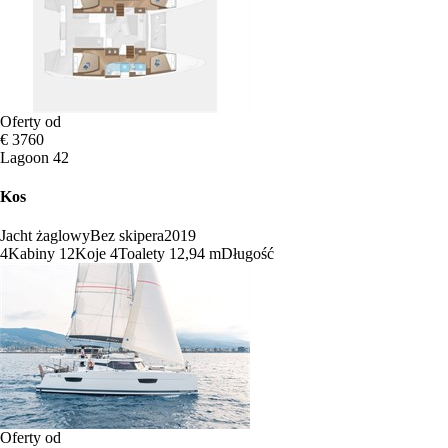
Oferty od
€ 3760
Lagoon 42
Kos
Jacht żaglowy
Bez skipera
2019
4
Kabiny
12
Koje
4
Toalety
12,94 m
Długość
Oferty od