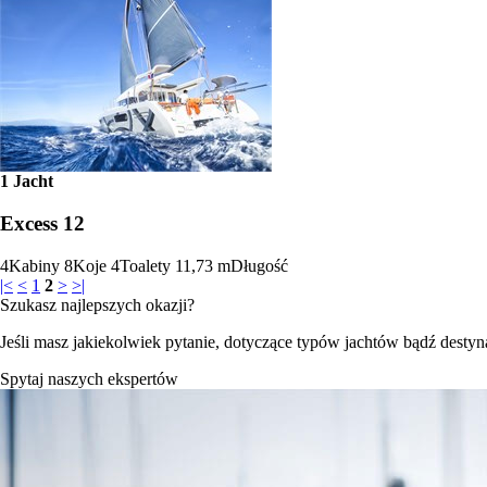
1 Jacht
Excess 12
4
Kabiny
8
Koje
4
Toalety
11,73 m
Długość
|<
<
1
2
>
>|
Szukasz najlepszych okazji?
Jeśli masz jakiekolwiek pytanie, dotyczące typów jachtów bądź destynac
Spytaj naszych ekspertów