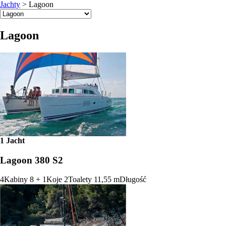
Jachty
>
Lagoon
Lagoon
1 Jacht
Lagoon 380 S2
4
Kabiny
8 + 1
Koje
2
Toalety
11,55 m
Długość