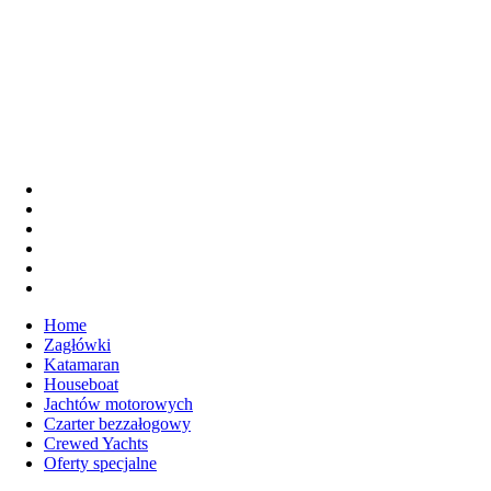
Home
Zagłówki
Katamaran
Houseboat
Jachtów motorowych
Czarter bezzałogowy
Crewed Yachts
Oferty specjalne