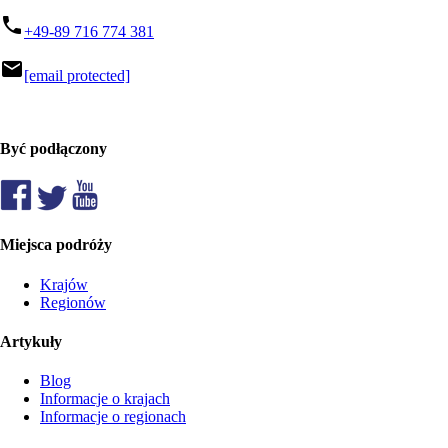
phone
+49-89 716 774 381
mail
[email protected]
Być podłączony
Miejsca podróży
Krajów
Regionów
Artykuły
Blog
Informacje o krajach
Informacje o regionach