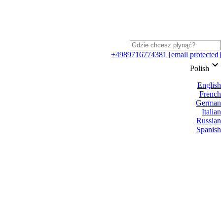
+4989716774381
[email protected]
keyboard_arrow_down
Polish
English
French
German
Italian
Russian
Spanish