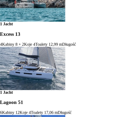
1 Jacht
Excess 13
4
Kabiny
8 + 2
Koje
4
Toalety
12,99 m
Długość
1 Jacht
Lagoon 51
6
Kabiny
12
Koje
4
Toalety
17,06 m
Długość