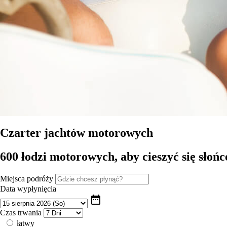
Czarter jachtów motorowych
600 łodzi motorowych, aby cieszyć się słoń
Miejsca podróży
Data wypłynięcia
date_range
Czas trwania
łatwy