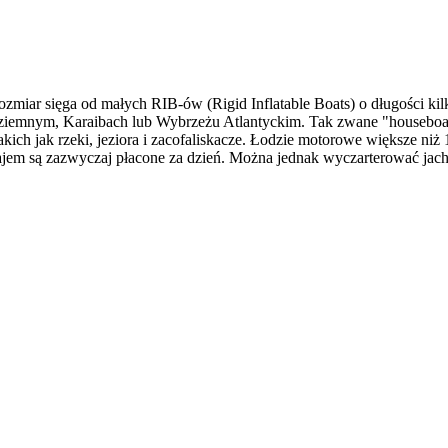
Rozmiar sięga od małych RIB-ów (Rigid Inflatable Boats) o długości ki
emnym, Karaibach lub Wybrzeżu Atlantyckim. Tak zwane "houseboats"
kich jak rzeki, jeziora i zacofaliskacze. Łodzie motorowe większe ni
ajem są zazwyczaj płacone za dzień. Można jednak wyczarterować jac