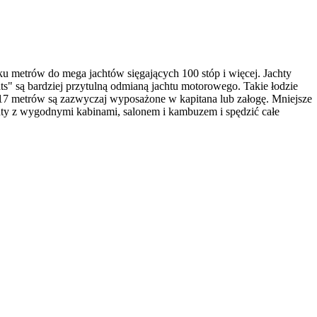
lku metrów do mega jachtów sięgających 100 stóp i więcej. Jachty
 są bardziej przytulną odmianą jachtu motorowego. Takie łodzie
ż 17 metrów są zazwyczaj wyposażone w kapitana lub załogę. Mniejsze
hty z wygodnymi kabinami, salonem i kambuzem i spędzić całe