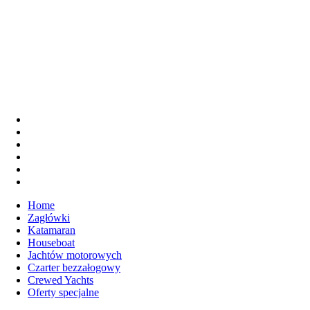
Home
Zagłówki
Katamaran
Houseboat
Jachtów motorowych
Czarter bezzałogowy
Crewed Yachts
Oferty specjalne