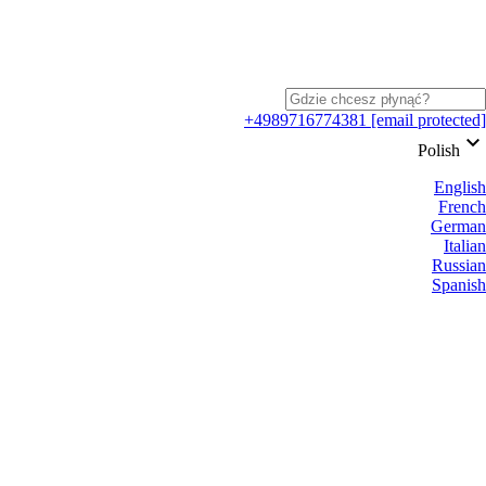
+4989716774381
[email protected]
keyboard_arrow_down
Polish
English
French
German
Italian
Russian
Spanish