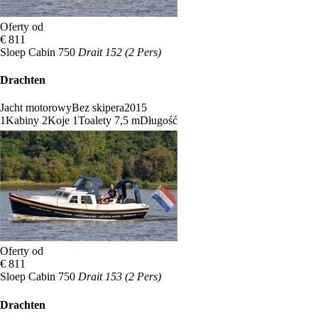
Oferty od
€ 811
Sloep Cabin 750
Drait 152 (2 Pers)
Drachten
Jacht motorowy
Bez skipera
2015
1
Kabiny
2
Koje
1
Toalety
7,5 m
Długość
Oferty od
€ 811
Sloep Cabin 750
Drait 153 (2 Pers)
Drachten