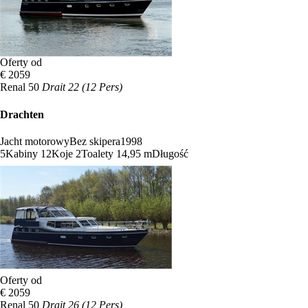
Oferty od
€ 2059
Renal 50
Drait 22 (12 Pers)
Drachten
Jacht motorowy
Bez skipera
1998
5
Kabiny
12
Koje
2
Toalety
14,95 m
Długość
Oferty od
€ 2059
Renal 50
Drait 26 (12 Pers)