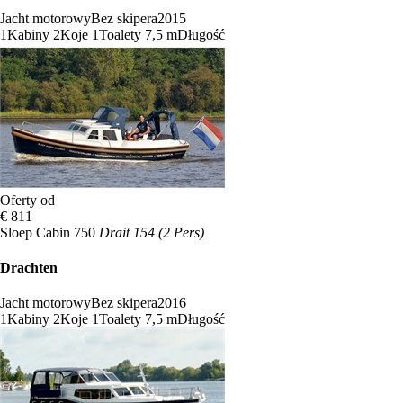
Jacht motorowy
Bez skipera
2015
1
Kabiny
2
Koje
1
Toalety
7,5 m
Długość
Oferty od
€ 811
Sloep Cabin 750
Drait 154 (2 Pers)
Drachten
Jacht motorowy
Bez skipera
2016
1
Kabiny
2
Koje
1
Toalety
7,5 m
Długość