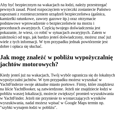
Aby być bezpiecznym na wakacjach na łodzi, należy przestrzegać
pewnych zasad. Przed rozpoczęciem wycieczki zostaniecie Państwo
zapoznani z rozmieszczeniem urządzeń bezpieczeństwa (gaśnica,
kamizelki ratunkowe, zawory gazowe itp.) oraz otrzymacie
podstawowe wprowadzenie o bezpieczeństwie na morzu i
procedurach awaryjnych. Częścią twojego doświadczenia jest
pokazanie, że wiesz, co robić w sytuacjach awaryjnych. Zatem w
zależności od tego, jak bardzo jesteś doświadczony, możesz znać już
wiele z tych informacji. W tym przypadku jednak powtórzenie jest
dobre i opłaca się słuchać.
Jak mogę znaleźć w pobliżu wypożyczalnię
jachtów motorowych?
Kiedy jesteś już na wakacjach, Twój wybór ogranicza się do lokalnych
wypożyczalni jachtów. W tym przypadku możesz wyszukać w
YachtFinderze swoje aktualne miasto portowe. Firmy, które znajdziesz
na liście YachtBooker, są zatwierdzone. Jeżeli nie znajdziecie łodzi w
pobliżu waszej lokalizacji, możecie zwiększyć promień wyszukiwania
w YachtFinder. Jeżeli nie przyniesie to wystarczających wyników
wyszukiwania, nadal możesz wpisać w Google Maps termin np.
"szybki wynajem łodzi w pobliżu".