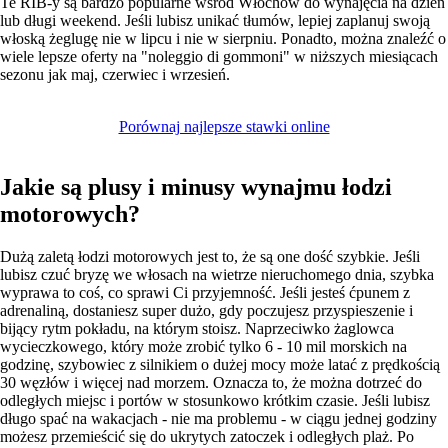
Te RIB-y są bardzo popularne wśród Włochów do wynajęcia na dzień
lub długi weekend. Jeśli lubisz unikać tłumów, lepiej zaplanuj swoją
włoską żeglugę nie w lipcu i nie w sierpniu. Ponadto, można znaleźć o
wiele lepsze oferty na "noleggio di gommoni" w niższych miesiącach
sezonu jak maj, czerwiec i wrzesień.
Porównaj najlepsze stawki online
Jakie są plusy i minusy wynajmu łodzi
motorowych?
Dużą zaletą łodzi motorowych jest to, że są one dość szybkie. Jeśli
lubisz czuć bryzę we włosach na wietrze nieruchomego dnia, szybka
wyprawa to coś, co sprawi Ci przyjemność. Jeśli jesteś ćpunem z
adrenaliną, dostaniesz super dużo, gdy poczujesz przyspieszenie i
bijący rytm pokładu, na którym stoisz. Naprzeciwko żaglowca
wycieczkowego, który może zrobić tylko 6 - 10 mil morskich na
godzinę, szybowiec z silnikiem o dużej mocy może latać z prędkością
30 węzłów i więcej nad morzem. Oznacza to, że można dotrzeć do
odległych miejsc i portów w stosunkowo krótkim czasie. Jeśli lubisz
długo spać na wakacjach - nie ma problemu - w ciągu jednej godziny
możesz przemieścić się do ukrytych zatoczek i odległych plaż. Po