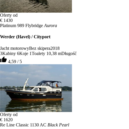
Oferty od
€ 1430
Platinum 989 Flybridge
Aurora
Werder (Havel) / Cityport
Jacht motorowy
Bez skipera
2018
3
Kabiny
6
Koje
1
Toalety
10,38 m
Długość
thumb_up
4,59 / 5
Oferty od
€ 1620
Re Line Classic 1130 AC
Black Pearl