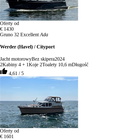
Oferty od
€ 1430
Gruno 32 Excellent
Ada
Werder (Havel) / Cityport
Jacht motorowy
Bez skipera
2024
2
Kabiny
4 + 1
Koje
2
Toalety
10,6 m
Długość
thumb_up
4,61 / 5
Oferty od
€ 1601