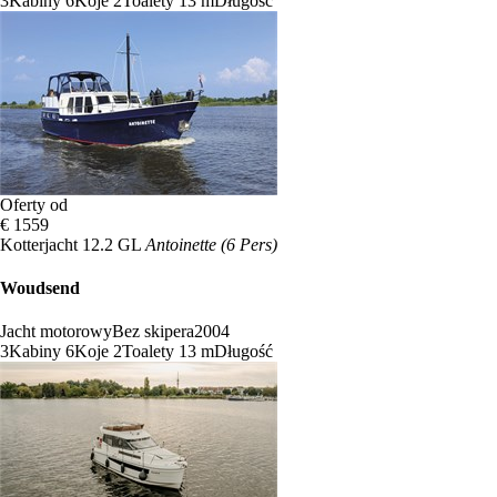
3
Kabiny
6
Koje
2
Toalety
13 m
Długość
Oferty od
€ 1559
Kotterjacht 12.2 GL
Antoinette (6 Pers)
Woudsend
Jacht motorowy
Bez skipera
2004
3
Kabiny
6
Koje
2
Toalety
13 m
Długość