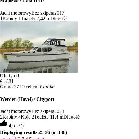
Majorka / Cala D'Or
Jacht motorowy
Bez skipera
2017
1
Kabiny
1
Toalety
7,42 m
Długość
Oferty od
€ 1831
Gruno 37 Excellent
Carolin
Werder (Havel) / Cityport
Jacht motorowy
Bez skipera
2023
2
Kabiny
4
Koje
2
Toalety
11,4 m
Długość
thumb_up
4,51 / 5
Displaying results 25-36 (of 138)