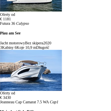
Oferty od
€ 1181
Futura 36
Calypso
Plau am See
Jacht motorowy
Bez skipera
2020
3
Kabiny
6
Koje
10,9 m
Długość
Oferty od
€ 3430
Jeanneau Cap Camarat 7.5 WA
Cap1