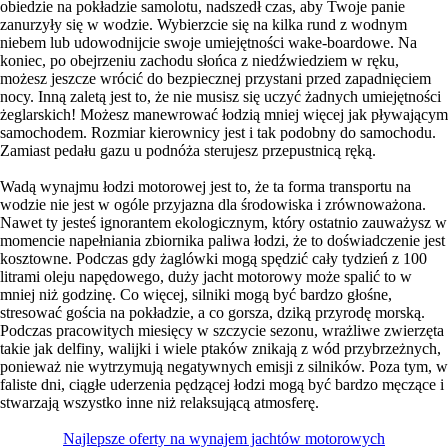
obiedzie na pokładzie samolotu, nadszedł czas, aby Twoje panie
zanurzyły się w wodzie. Wybierzcie się na kilka rund z wodnym
niebem lub udowodnijcie swoje umiejętności wake-boardowe. Na
koniec, po obejrzeniu zachodu słońca z niedźwiedziem w ręku,
możesz jeszcze wrócić do bezpiecznej przystani przed zapadnięciem
nocy. Inną zaletą jest to, że nie musisz się uczyć żadnych umiejętności
żeglarskich! Możesz manewrować łodzią mniej więcej jak pływającym
samochodem. Rozmiar kierownicy jest i tak podobny do samochodu.
Zamiast pedału gazu u podnóża sterujesz przepustnicą ręką.
Wadą wynajmu łodzi motorowej jest to, że ta forma transportu na
wodzie nie jest w ogóle przyjazna dla środowiska i zrównoważona.
Nawet ty jesteś ignorantem ekologicznym, który ostatnio zauważysz w
momencie napełniania zbiornika paliwa łodzi, że to doświadczenie jest
kosztowne. Podczas gdy żaglówki mogą spędzić cały tydzień z 100
litrami oleju napędowego, duży jacht motorowy może spalić to w
mniej niż godzinę. Co więcej, silniki mogą być bardzo głośne,
stresować gościa na pokładzie, a co gorsza, dziką przyrodę morską.
Podczas pracowitych miesięcy w szczycie sezonu, wrażliwe zwierzęta
takie jak delfiny, walijki i wiele ptaków znikają z wód przybrzeżnych,
ponieważ nie wytrzymują negatywnych emisji z silników. Poza tym, w
faliste dni, ciągłe uderzenia pędzącej łodzi mogą być bardzo męczące i
stwarzają wszystko inne niż relaksującą atmosferę.
Najlepsze oferty na wynajem jachtów motorowych