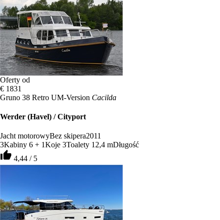
Oferty od
€ 1831
Gruno 38 Retro UM-Version
Cacilda
Werder (Havel) / Cityport
Jacht motorowy
Bez skipera
2011
3
Kabiny
6 + 1
Koje
3
Toalety
12,4 m
Długość
thumb_up
4,44 / 5