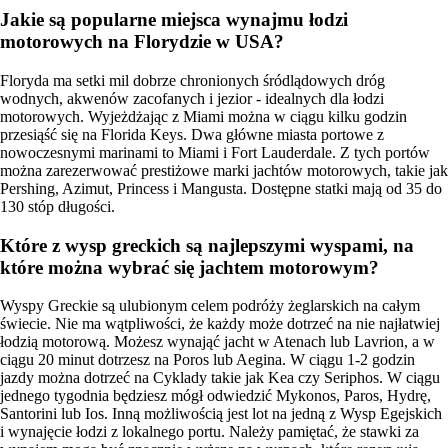
Jakie są popularne miejsca wynajmu łodzi
motorowych na Florydzie w USA?
Floryda ma setki mil dobrze chronionych śródlądowych dróg
wodnych, akwenów zacofanych i jezior - idealnych dla łodzi
motorowych. Wyjeżdżając z Miami można w ciągu kilku godzin
przesiąść się na Florida Keys. Dwa główne miasta portowe z
nowoczesnymi marinami to Miami i Fort Lauderdale. Z tych portów
można zarezerwować prestiżowe marki jachtów motorowych, takie jak
Pershing, Azimut, Princess i Mangusta. Dostępne statki mają od 35 do
130 stóp długości.
Które z wysp greckich są najlepszymi wyspami, na
które można wybrać się jachtem motorowym?
Wyspy Greckie są ulubionym celem podróży żeglarskich na całym
świecie. Nie ma wątpliwości, że każdy może dotrzeć na nie najłatwiej
łodzią motorową. Możesz wynająć jacht w Atenach lub Lavrion, a w
ciągu 20 minut dotrzesz na Poros lub Aegina. W ciągu 1-2 godzin
jazdy można dotrzeć na Cyklady takie jak Kea czy Seriphos. W ciągu
jednego tygodnia będziesz mógł odwiedzić Mykonos, Paros, Hydrę,
Santorini lub Ios. Inną możliwością jest lot na jedną z Wysp Egejskich
i wynajęcie łodzi z lokalnego portu. Należy pamiętać, że stawki za