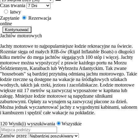
Czas trwania
łatwy
Zapytanie
Rezerwacja
online
Jachtów motorowych
Jachty motorowe to najpopularniejsze łodzie rekreacyjne na świecie.
Rozmiar sięga od małych RIB-ów (Rigid Inflatable Boats) o długości
kilku metrów do mega jachtów sięgających 100 stóp i więcej. Jachty
motorowe można wypożyczyć z prawie każdego portu na Morzu
Śródziemnym, Karaibach lub Wybrzeżu Atlantyckim. Tak zwane
"houseboats" są bardziej przytulną odmianą jachtu motorowego. Takie
łodzie rzeczne są dostępne na wakacje na śródlądowych szlakach
wodnych, takich jak rzeki, jeziora i zacofaliskacze. Łodzie motorowe
większe niż 17 metrów są zazwyczaj wyposażone w kapitana lub
załogę. Mniejsze łodzie motorowe są napędzane silnikami
zaburtowymi. Opłaty za wynajem są zazwyczaj płacone za dzień.
Można jednak wyczarterować jachty z wygodnymi kabinami, salonem
i kambuzem i spędzić całe wakacje na pokładzie.
120 Wynik(i) wyszukiwania
Wszystkie
Zamów przez