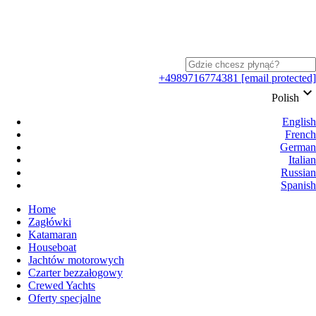
+4989716774381
[email protected]
keyboard_arrow_down
Polish
English
French
German
Italian
Russian
Spanish
Home
Zagłówki
Katamaran
Houseboat
Jachtów motorowych
Czarter bezzałogowy
Crewed Yachts
Oferty specjalne