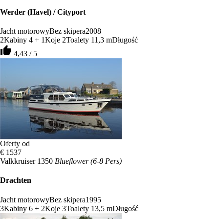
Werder (Havel) / Cityport
Jacht motorowy
Bez skipera
2008
2
Kabiny
4 + 1
Koje
2
Toalety
11,3 m
Długość
thumb_up
4,43 / 5
Oferty od
€ 1537
Valkkruiser 1350
Blueflower (6-8 Pers)
Drachten
Jacht motorowy
Bez skipera
1995
3
Kabiny
6 + 2
Koje
3
Toalety
13,5 m
Długość