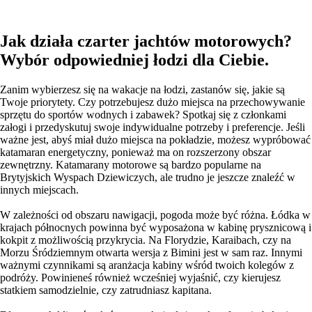
Jak działa czarter jachtów motorowych?
Wybór odpowiedniej łodzi dla Ciebie.
Zanim wybierzesz się na wakacje na łodzi, zastanów się, jakie są
Twoje priorytety. Czy potrzebujesz dużo miejsca na przechowywanie
sprzętu do sportów wodnych i zabawek? Spotkaj się z członkami
załogi i przedyskutuj swoje indywidualne potrzeby i preferencje. Jeśli
ważne jest, abyś miał dużo miejsca na pokładzie, możesz wypróbować
katamaran energetyczny, ponieważ ma on rozszerzony obszar
zewnętrzny. Katamarany motorowe są bardzo popularne na
Brytyjskich Wyspach Dziewiczych, ale trudno je jeszcze znaleźć w
innych miejscach.
W zależności od obszaru nawigacji, pogoda może być różna. Łódka w
krajach północnych powinna być wyposażona w kabinę prysznicową i
kokpit z możliwością przykrycia. Na Florydzie, Karaibach, czy na
Morzu Śródziemnym otwarta wersja z Bimini jest w sam raz. Innymi
ważnymi czynnikami są aranżacja kabiny wśród twoich kolegów z
podróży. Powinieneś również wcześniej wyjaśnić, czy kierujesz
statkiem samodzielnie, czy zatrudniasz kapitana.