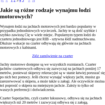
|<
<
1
2
3
4
5
>
>|
Jakie są różne rodzaje wynajmu łodzi
motorowych?
Wynajem łodzi na jachtach motorowych jest bardzo popularny w
przypadku jednodniowych wycieczek. Jachty te są dość szybkie i
szybko zawiozą Cię w wiele miejsc. Popularnym typem łodzi do
czarteru jednodniowego jest RIB - sztywna łódź nadmuchiwana.
Dłuższe wakacje na czarter odbywają się głównie na jachtach
motorowych z kabinami.
Złóż zamówienie na czarter
Jachty motorowe dostępne są we wszystkich rozmiarach. Czarter
jachtów czarterowych odbywa się zazwyczaj na jachtach poniżej 17
metrów, ponieważ skiperzy rekreacyjni są w stanie łatwiej poruszać się
po nich bez pomocy. Jeśli chcesz wynająć większy jacht, musisz go
zarezerwować u skipera, a może także u załogi. Ale oczywiście można
też poprosić o skipera na mniejszym jachcie. Zależy to tylko od
waszych preferencji i doświadczenia.
Czarter Superjachtu, czyli czarter luksusowy, odbywa się na jachtach
większych niż 20 metrów i zazwyczaj odbywa się z załogą.