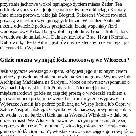
przystanie jachtowe wokół tętniącego życiem miasta Zadar. Ten
odcinek wybrzeża znajduje się naprzeciwko Archipelagu Kornaty.
Inne miasta portowe, takie jak Biograd, Sukosan i Vodice również
goszczą wiele firm wynajmujących łodzie. W pobliżu Szibenika
można odwiedzić podczas przejażdżki łodzią wspaniały fiord
wodospadowy Krka. Dalej w dół na południe, Trogir i Split są bazą
wypadową do unikalnych Dalmatyńczyków Brac, Hvar i Korcula.
Dubrownik, "Perła Adrii", jest również ostatecznym celem rejsu po
Chorwackich Wyspach.
Gdzie można wynająć łódź motorową we Włoszech?
Jeśli zapytacie włoskiego skipera, który jest jego ulubionym celem
podróży, prawdopodobnie odpowie na Szmaragdowe Wybrzeże lub
Archipelag Maddalena na Sardynii. Może on również wspomnieć o
Wyspach Liparyjskich lub Pontyjskich. Niemniej jednak,
międzynarodowi goście najczęściej proszą o wycieczki statkiem z
przewodnikiem po lagunie weneckiej, romantyczne wyprawy na
Wybrzeże Amalfi lub podróż poślubną na Wyspy Ischia lub Capri w
Zatoce Neapolitańskiej. O czymkolwiek marzysz, przypomnij sobie,
że woda jest najbardziej błękitna na Wyspach Włoskich - z dala od
dużych miast. We Włoszech prawie w każdym porcie znajduje się
wypożyczalnia tzw. "Gommoni", włoskiego słowa oznaczającego
gumową łódź. Gommoni", włoskie słowo oznaczające gumową łódź.