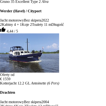
Gruno 35 Excellent Type 2
Alva
Werder (Havel) / Cityport
Jacht motorowy
Bez skipera
2022
2
Kabiny
4 + 1
Koje
2
Toalety
11 m
Długość
thumb_up
4,44 / 5
Oferty od
€ 1559
Kotterjacht 12.2 GL
Antoinette (6 Pers)
Drachten
Jacht motorowy
Bez skipera
2004