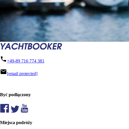
phone
+49-89 716 774 381
mail
[email protected]
Być podłączony
Miejsca podróży