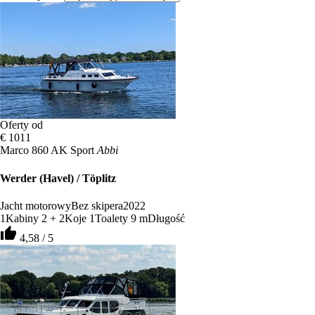
Oferty od
€ 1011
Marco 860 AK Sport
Abbi
Werder (Havel) / Töplitz
Jacht motorowy
Bez skipera
2022
1
Kabiny
2 + 2
Koje
1
Toalety
9 m
Długość
thumb_up
4,58 / 5