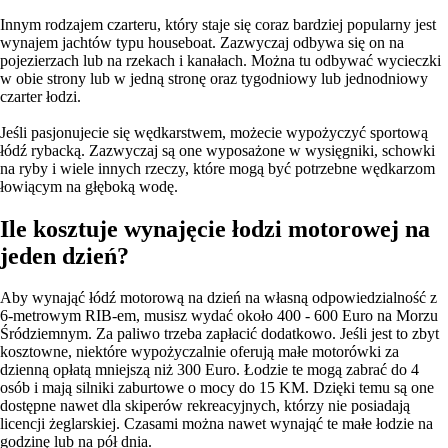
Innym rodzajem czarteru, który staje się coraz bardziej popularny jest
wynajem jachtów typu houseboat. Zazwyczaj odbywa się on na
pojezierzach lub na rzekach i kanałach. Można tu odbywać wycieczki
w obie strony lub w jedną stronę oraz tygodniowy lub jednodniowy
czarter łodzi.
Jeśli pasjonujecie się wędkarstwem, możecie wypożyczyć sportową
łódź rybacką. Zazwyczaj są one wyposażone w wysięgniki, schowki
na ryby i wiele innych rzeczy, które mogą być potrzebne wędkarzom
łowiącym na głęboką wodę.
Ile kosztuje wynajęcie łodzi motorowej na
jeden dzień?
Aby wynająć łódź motorową na dzień na własną odpowiedzialność z
6-metrowym RIB-em, musisz wydać około 400 - 600 Euro na Morzu
Śródziemnym. Za paliwo trzeba zapłacić dodatkowo. Jeśli jest to zbyt
kosztowne, niektóre wypożyczalnie oferują małe motorówki za
dzienną opłatą mniejszą niż 300 Euro. Łodzie te mogą zabrać do 4
osób i mają silniki zaburtowe o mocy do 15 KM. Dzięki temu są one
dostępne nawet dla skiperów rekreacyjnych, którzy nie posiadają
licencji żeglarskiej. Czasami można nawet wynająć te małe łodzie na
godzinę lub na pół dnia.