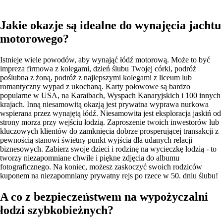
Jakie okazje są idealne do wynajęcia jachtu
motorowego?
Istnieje wiele powodów, aby wynająć łódź motorową. Może to być
impreza firmowa z kolegami, dzień ślubu Twojej córki, podróż
poślubna z żoną, podróż z najlepszymi kolegami z liceum lub
romantyczny wypad z ukochaną. Karty połowowe są bardzo
popularne w USA, na Karaibach, Wyspach Kanaryjskich i 100 innych
krajach. Inną niesamowitą okazją jest prywatna wyprawa nurkowa
wspierana przez wynajętą łódź. Niesamowita jest eksploracja jaskiń od
strony morza przy wejściu łodzią. Zaproszenie twoich inwestorów lub
kluczowych klientów do zamknięcia dobrze prosperującej transakcji z
pewnością stanowi świetny punkt wyjścia dla udanych relacji
biznesowych. Zabierz swoje dzieci i rodzinę na wycieczkę łodzią - to
tworzy niezapomniane chwile i piękne zdjęcia do albumu
fotograficznego. Na koniec, możesz zaskoczyć swoich rodziców
kuponem na niezapomniany prywatny rejs po rzece w 50. dniu ślubu!
A co z bezpieczeństwem na wypożyczalni
łodzi szybkobieżnych?