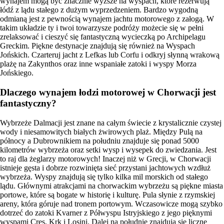
wynajem mogą być znacznie wyższe na wyspach, które rezerwują
łódź z lądu stałego z dużym wyprzedzeniem. Bardzo wygodną
odmianą jest z pewnością wynajem jachtu motorowego z załogą. W
takim układzie ty i twoi towarzysze podróży możecie się w pełni
zrelaksować i cieszyć się fantastyczną wycieczką po Archipelagu
Greckim. Piękne destynacje znajdują się również na Wyspach
Jońskich. Czarteruj jacht z Lefkas lub Corfu i odkryj słynną wrakową
plażę na Zakynthos oraz inne wspaniałe zatoki i wyspy Morza
Jońskiego.
Dlaczego wynajem łodzi motorowej w Chorwacji jest
fantastyczny?
Wybrzeże Dalmacji jest znane na całym świecie z krystalicznie czystej
wody i niesamowitych białych żwirowych plaż. Między Pulą na
północy a Dubrownikiem na południu znajduje się ponad 5000
kilometrów wybrzeża oraz setki wysp i wysepek do zwiedzania. Jest
to raj dla żeglarzy motorowych! Inaczej niż w Grecji, w Chorwacji
istnieje gęsta i dobrze rozwinięta sieć przystani jachtowych wzdłuż
wybrzeża. Wyspy znajdują się tylko kilka mil morskich od stałego
lądu. Głównymi atrakcjami na chorwackim wybrzeżu są piękne miasta
portowe, które są bogate w historię i kulturę. Pula słynie z rzymskiej
areny, która góruje nad tronem portowym. Wczasowicze mogą szybko
dotrzeć do zatoki Kvarner z Półwyspu Istryjskiego z jego pięknymi
wyspami Cres, Krk i Losinj. Dalej na południe znajdują się liczne