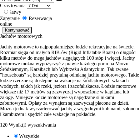
Czas trwania
łatwy
Zapytanie
Rezerwacja
online
Jachtów motorowych
Jachty motorowe to najpopularniejsze łodzie rekreacyjne na świecie.
Rozmiar sięga od małych RIB-ów (Rigid Inflatable Boats) o długości
kilku metrów do mega jachtów sięgających 100 stóp i więcej. Jachty
motorowe można wypożyczyć z prawie każdego portu na Morzu
Śródziemnym, Karaibach lub Wybrzeżu Atlantyckim. Tak zwane
"houseboats" są bardziej przytulną odmianą jachtu motorowego. Takie
łodzie rzeczne są dostępne na wakacje na śródlądowych szlakach
wodnych, takich jak rzeki, jeziora i zacofaliskacze. Łodzie motorowe
większe niż 17 metrów są zazwyczaj wyposażone w kapitana lub
załogę. Mniejsze łodzie motorowe są napędzane silnikami
zaburtowymi. Opłaty za wynajem są zazwyczaj płacone za dzień.
Można jednak wyczarterować jachty z wygodnymi kabinami, salonem
i kambuzem i spędzić całe wakacje na pokładzie.
120 Wynik(i) wyszukiwania
Wszystkie