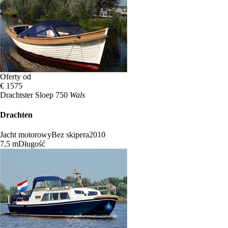
Oferty od
€ 1575
Drachtster Sloep 750
Wals
Drachten
Jacht motorowy
Bez skipera
2010
7,5 m
Długość