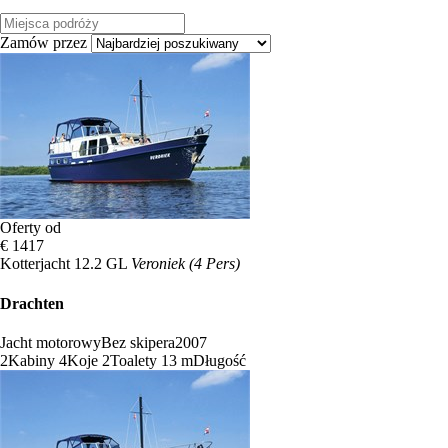
Zamów przez
Oferty od
€ 1417
Kotterjacht 12.2 GL
Veroniek (4 Pers)
Drachten
Jacht motorowy
Bez skipera
2007
2
Kabiny
4
Koje
2
Toalety
13 m
Długość