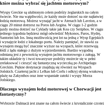
które można wybrać się jachtem motorowym?
Wyspy Greckie są ulubionym celem podróży żeglarskich na całym
świecie. Nie ma wątpliwości, że każdy może dotrzeć na nie najłatwiej
łodzią motorową. Możesz wynająć jacht w Atenach lub Lavrion, a w
ciągu 20 minut dotrzesz na Poros lub Aegina. W ciągu 1-2 godzin
jazdy można dotrzeć na Cyklady takie jak Kea czy Seriphos. W ciągu
jednego tygodnia będziesz mógł odwiedzić Mykonos, Paros, Hydrę,
Santorini lub Ios. Inną możliwością jest lot na jedną z Wysp Egejskich
i wynajęcie łodzi z lokalnego portu. Należy pamiętać, że stawki za
wynajem mogą być znacznie wyższe na wyspach, które rezerwują
łódź z lądu stałego z dużym wyprzedzeniem. Bardzo wygodną
odmianą jest z pewnością wynajem jachtu motorowego z załogą. W
takim układzie ty i twoi towarzysze podróży możecie się w pełni
zrelaksować i cieszyć się fantastyczną wycieczką po Archipelagu
Greckim. Piękne destynacje znajdują się również na Wyspach
Jońskich. Czarteruj jacht z Lefkas lub Corfu i odkryj słynną wrakową
plażę na Zakynthos oraz inne wspaniałe zatoki i wyspy Morza
Jońskiego.
Dlaczego wynajem łodzi motorowej w Chorwacji jest
fantastyczny?
Wybrzeże Dalmacji jest znane na całym świecie z krystalicznie czystej