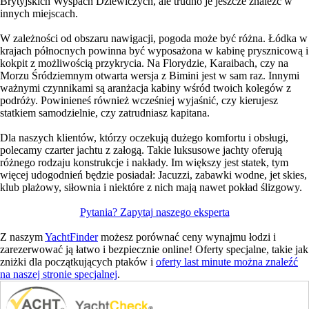
Brytyjskich Wyspach Dziewiczych, ale trudno je jeszcze znaleźć w
innych miejscach.
W zależności od obszaru nawigacji, pogoda może być różna. Łódka w
krajach północnych powinna być wyposażona w kabinę prysznicową i
kokpit z możliwością przykrycia. Na Florydzie, Karaibach, czy na
Morzu Śródziemnym otwarta wersja z Bimini jest w sam raz. Innymi
ważnymi czynnikami są aranżacja kabiny wśród twoich kolegów z
podróży. Powinieneś również wcześniej wyjaśnić, czy kierujesz
statkiem samodzielnie, czy zatrudniasz kapitana.
Dla naszych klientów, którzy oczekują dużego komfortu i obsługi,
polecamy czarter jachtu z załogą. Takie luksusowe jachty oferują
różnego rodzaju konstrukcje i nakłady. Im większy jest statek, tym
więcej udogodnień będzie posiadał: Jacuzzi, zabawki wodne, jet skies,
klub plażowy, siłownia i niektóre z nich mają nawet pokład ślizgowy.
Pytania? Zapytaj naszego eksperta
Z naszym
YachtFinder
możesz porównać ceny wynajmu łodzi i
zarezerwować ją łatwo i bezpiecznie online! Oferty specjalne, takie jak
zniżki dla początkujących ptaków i
oferty last minute można znaleźć
na naszej stronie specjalnej
.