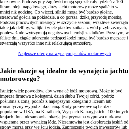
kosztowne. Podczas gdy żaglówki mogą spędzić cały tydzień z 100
litrami oleju napędowego, duży jacht motorowy może spalić to w
mniej niż godzinę. Co więcej, silniki mogą być bardzo głośne,
stresować gościa na pokładzie, a co gorsza, dziką przyrodę morską.
Podczas pracowitych miesięcy w szczycie sezonu, wrażliwe zwierzęta
takie jak delfiny, walijki i wiele ptaków znikają z wód przybrzeżnych,
ponieważ nie wytrzymują negatywnych emisji z silników. Poza tym, w
faliste dni, ciągłe uderzenia pędzącej łodzi mogą być bardzo męczące i
stwarzają wszystko inne niż relaksującą atmosferę.
Najlepsze oferty na wynajem jachtów motorowych
Jakie okazje są idealne do wynajęcia jachtu
motorowego?
Istnieje wiele powodów, aby wynająć łódź motorową. Może to być
impreza firmowa z kolegami, dzień ślubu Twojej córki, podróż
poślubna z żoną, podróż z najlepszymi kolegami z liceum lub
romantyczny wypad z ukochaną. Karty połowowe są bardzo
popularne w USA, na Karaibach, Wyspach Kanaryjskich i 100 innych
krajach. Inną niesamowitą okazją jest prywatna wyprawa nurkowa
wspierana przez wynajętą łódź. Niesamowita jest eksploracja jaskiń od
strony morza przy wejściu łodzią. Zaproszenie twoich inwestorów lub