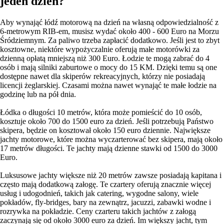
jeden dzień?
Aby wynająć łódź motorową na dzień na własną odpowiedzialność z
6-metrowym RIB-em, musisz wydać około 400 - 600 Euro na Morzu
Śródziemnym. Za paliwo trzeba zapłacić dodatkowo. Jeśli jest to zbyt
kosztowne, niektóre wypożyczalnie oferują małe motorówki za
dzienną opłatą mniejszą niż 300 Euro. Łodzie te mogą zabrać do 4
osób i mają silniki zaburtowe o mocy do 15 KM. Dzięki temu są one
dostępne nawet dla skiperów rekreacyjnych, którzy nie posiadają
licencji żeglarskiej. Czasami można nawet wynająć te małe łodzie na
godzinę lub na pół dnia.
Łódka o długości 10 metrów, która może pomieścić do 10 osób,
kosztuje około 700 do 1500 euro za dzień. Jeśli potrzebują Państwo
skipera, będzie on kosztował około 150 euro dziennie. Największe
jachty motorowe, które można wyczarterować bez skipera, mają około
17 metrów długości. Te jachty mają dzienne stawki od 1500 do 3000
Euro.
Luksusowe jachty większe niż 20 metrów zawsze posiadają kapitana i
często mają dodatkową załogę. Te czartery oferują znacznie więcej
usług i udogodnień, takich jak catering, wygodne salony, wiele
pokładów, fly-bridges, bary na zewnątrz, jacuzzi, zabawki wodne i
rozrywka na pokładzie. Ceny czarteru takich jachtów z załogą
zaczynają się od około 3000 euro za dzień. Im większy jacht, tym