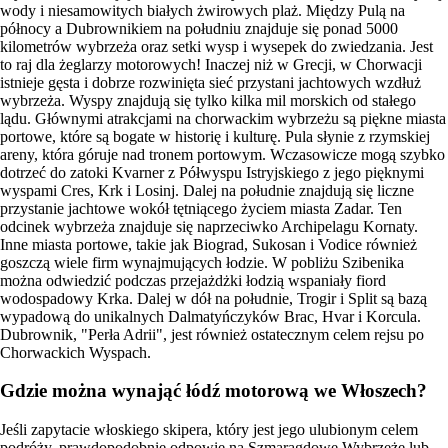
wody i niesamowitych białych żwirowych plaż. Między Pulą na
północy a Dubrownikiem na południu znajduje się ponad 5000
kilometrów wybrzeża oraz setki wysp i wysepek do zwiedzania. Jest
to raj dla żeglarzy motorowych! Inaczej niż w Grecji, w Chorwacji
istnieje gęsta i dobrze rozwinięta sieć przystani jachtowych wzdłuż
wybrzeża. Wyspy znajdują się tylko kilka mil morskich od stałego
lądu. Głównymi atrakcjami na chorwackim wybrzeżu są piękne miasta
portowe, które są bogate w historię i kulturę. Pula słynie z rzymskiej
areny, która góruje nad tronem portowym. Wczasowicze mogą szybko
dotrzeć do zatoki Kvarner z Półwyspu Istryjskiego z jego pięknymi
wyspami Cres, Krk i Losinj. Dalej na południe znajdują się liczne
przystanie jachtowe wokół tętniącego życiem miasta Zadar. Ten
odcinek wybrzeża znajduje się naprzeciwko Archipelagu Kornaty.
Inne miasta portowe, takie jak Biograd, Sukosan i Vodice również
goszczą wiele firm wynajmujących łodzie. W pobliżu Szibenika
można odwiedzić podczas przejażdżki łodzią wspaniały fiord
wodospadowy Krka. Dalej w dół na południe, Trogir i Split są bazą
wypadową do unikalnych Dalmatyńczyków Brac, Hvar i Korcula.
Dubrownik, "Perła Adrii", jest również ostatecznym celem rejsu po
Chorwackich Wyspach.
Gdzie można wynająć łódź motorową we Włoszech?
Jeśli zapytacie włoskiego skipera, który jest jego ulubionym celem
podróży, prawdopodobnie odpowie na Szmaragdowe Wybrzeże lub