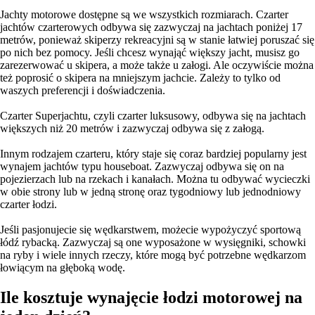
Jachty motorowe dostępne są we wszystkich rozmiarach. Czarter
jachtów czarterowych odbywa się zazwyczaj na jachtach poniżej 17
metrów, ponieważ skiperzy rekreacyjni są w stanie łatwiej poruszać się
po nich bez pomocy. Jeśli chcesz wynająć większy jacht, musisz go
zarezerwować u skipera, a może także u załogi. Ale oczywiście można
też poprosić o skipera na mniejszym jachcie. Zależy to tylko od
waszych preferencji i doświadczenia.
Czarter Superjachtu, czyli czarter luksusowy, odbywa się na jachtach
większych niż 20 metrów i zazwyczaj odbywa się z załogą.
Innym rodzajem czarteru, który staje się coraz bardziej popularny jest
wynajem jachtów typu houseboat. Zazwyczaj odbywa się on na
pojezierzach lub na rzekach i kanałach. Można tu odbywać wycieczki
w obie strony lub w jedną stronę oraz tygodniowy lub jednodniowy
czarter łodzi.
Jeśli pasjonujecie się wędkarstwem, możecie wypożyczyć sportową
łódź rybacką. Zazwyczaj są one wyposażone w wysięgniki, schowki
na ryby i wiele innych rzeczy, które mogą być potrzebne wędkarzom
łowiącym na głęboką wodę.
Ile kosztuje wynajęcie łodzi motorowej na