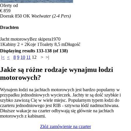
Oferty od
€ 859
Doerak 850 OK
Woelwater (2-4 Pers)
Drachten
Jacht motorowy
Bez skipera
1970
1
Kabiny
2 + 2
Koje
1
Toalety
8,5 m
Długość
Displaying results 133-138 (of 138)
|<
<
8
9
10
11
12
>
>|
Jakie są różne rodzaje wynajmu łodzi
motorowych?
Wynajem łodzi na jachtach motorowych jest bardzo popularny w
przypadku jednodniowych wycieczek. Jachty te są dość szybkie i
szybko zawiozą Cię w wiele miejsc. Popularnym typem łodzi do
czarteru jednodniowego jest RIB - sztywna łódź nadmuchiwana.
Dłuższe wakacje na czarter odbywają się głównie na jachtach
motorowych z kabinami.
Złóż zamówienie na czarter