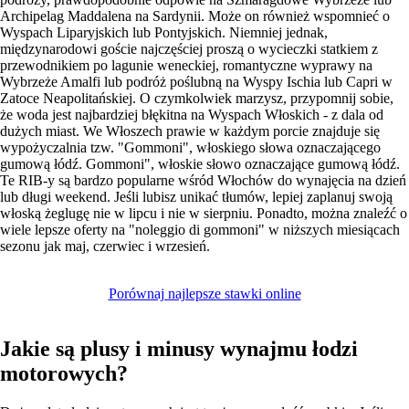
Archipelag Maddalena na Sardynii. Może on również wspomnieć o
Wyspach Liparyjskich lub Pontyjskich. Niemniej jednak,
międzynarodowi goście najczęściej proszą o wycieczki statkiem z
przewodnikiem po lagunie weneckiej, romantyczne wyprawy na
Wybrzeże Amalfi lub podróż poślubną na Wyspy Ischia lub Capri w
Zatoce Neapolitańskiej. O czymkolwiek marzysz, przypomnij sobie,
że woda jest najbardziej błękitna na Wyspach Włoskich - z dala od
dużych miast. We Włoszech prawie w każdym porcie znajduje się
wypożyczalnia tzw. "Gommoni", włoskiego słowa oznaczającego
gumową łódź. Gommoni", włoskie słowo oznaczające gumową łódź.
Te RIB-y są bardzo popularne wśród Włochów do wynajęcia na dzień
lub długi weekend. Jeśli lubisz unikać tłumów, lepiej zaplanuj swoją
włoską żeglugę nie w lipcu i nie w sierpniu. Ponadto, można znaleźć o
wiele lepsze oferty na "noleggio di gommoni" w niższych miesiącach
sezonu jak maj, czerwiec i wrzesień.
Porównaj najlepsze stawki online
Jakie są plusy i minusy wynajmu łodzi
motorowych?