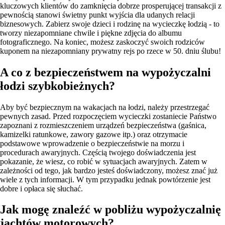
kluczowych klientów do zamknięcia dobrze prosperującej transakcji z
pewnością stanowi świetny punkt wyjścia dla udanych relacji
biznesowych. Zabierz swoje dzieci i rodzinę na wycieczkę łodzią - to
tworzy niezapomniane chwile i piękne zdjęcia do albumu
fotograficznego. Na koniec, możesz zaskoczyć swoich rodziców
kuponem na niezapomniany prywatny rejs po rzece w 50. dniu ślubu!
A co z bezpieczeństwem na wypożyczalni
łodzi szybkobieżnych?
Aby być bezpiecznym na wakacjach na łodzi, należy przestrzegać
pewnych zasad. Przed rozpoczęciem wycieczki zostaniecie Państwo
zapoznani z rozmieszczeniem urządzeń bezpieczeństwa (gaśnica,
kamizelki ratunkowe, zawory gazowe itp.) oraz otrzymacie
podstawowe wprowadzenie o bezpieczeństwie na morzu i
procedurach awaryjnych. Częścią twojego doświadczenia jest
pokazanie, że wiesz, co robić w sytuacjach awaryjnych. Zatem w
zależności od tego, jak bardzo jesteś doświadczony, możesz znać już
wiele z tych informacji. W tym przypadku jednak powtórzenie jest
dobre i opłaca się słuchać.
Jak mogę znaleźć w pobliżu wypożyczalnię
jachtów motorowych?