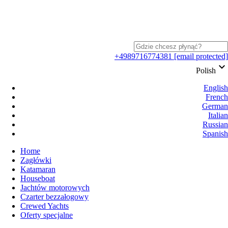
+4989716774381
[email protected]
keyboard_arrow_down
Polish
English
French
German
Italian
Russian
Spanish
Home
Zagłówki
Katamaran
Houseboat
Jachtów motorowych
Czarter bezzałogowy
Crewed Yachts
Oferty specjalne