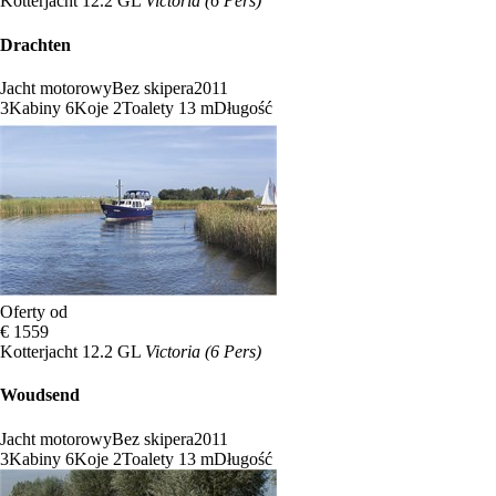
Kotterjacht 12.2 GL
Victoria (6 Pers)
Drachten
Jacht motorowy
Bez skipera
2011
3
Kabiny
6
Koje
2
Toalety
13 m
Długość
Oferty od
€ 1559
Kotterjacht 12.2 GL
Victoria (6 Pers)
Woudsend
Jacht motorowy
Bez skipera
2011
3
Kabiny
6
Koje
2
Toalety
13 m
Długość