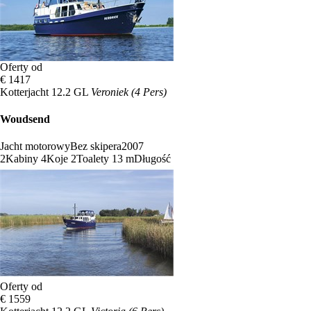
Oferty od
€ 1417
Kotterjacht 12.2 GL
Veroniek (4 Pers)
Woudsend
Jacht motorowy
Bez skipera
2007
2
Kabiny
4
Koje
2
Toalety
13 m
Długość
Oferty od
€ 1559