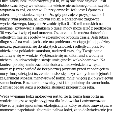
Dużą zaletą łodzi motorowych jest to, że są one dość szybkie. Jeśli
lubisz czuć bryzę we włosach na wietrze nieruchomego dnia, szybka
wyprawa to coś, co sprawi Ci przyjemność. Jeśli jesteś ćpunem z
adrenaliną, dostaniesz super dużo, gdy poczujesz przyspieszenie i
bijący rytm pokładu, na którym stoisz. Naprzeciwko żaglowca
wycieczkowego, który może zrobić tylko 6 - 10 mil morskich na
godzinę, szybowiec z silnikiem o dużej mocy może latać z prędkością
30 węzłów i więcej nad morzem. Oznacza to, że można dotrzeć do
odległych miejsc i portów w stosunkowo krótkim czasie. Jeśli lubisz
długo spać na wakacjach - nie ma problemu - w ciągu jednej godziny
możesz przemieścić się do ukrytych zatoczek i odległych plaż. Po
obiedzie na pokładzie samolotu, nadszedł czas, aby Twoje panie
zanurzyły się w wodzie. Wybierzcie się na kilka rund z wodnym
niebem lub udowodnijcie swoje umiejętności wake-boardowe. Na
koniec, po obejrzeniu zachodu słońca z niedźwiedziem w ręku,
możesz jeszcze wrócić do bezpiecznej przystani przed zapadnięciem
nocy. Inną zaletą jest to, że nie musisz się uczyć żadnych umiejętności
żeglarskich! Możesz manewrować łodzią mniej więcej jak pływającym
samochodem. Rozmiar kierownicy jest i tak podobny do samochodu.
Zamiast pedału gazu u podnóża sterujesz przepustnicą ręką.
Wadą wynajmu łodzi motorowej jest to, że ta forma transportu na
wodzie nie jest w ogóle przyjazna dla środowiska i zrównoważona.
Nawet ty jesteś ignorantem ekologicznym, który ostatnio zauważysz w
momencie napełniania zbiornika paliwa łodzi, że to doświadczenie jest