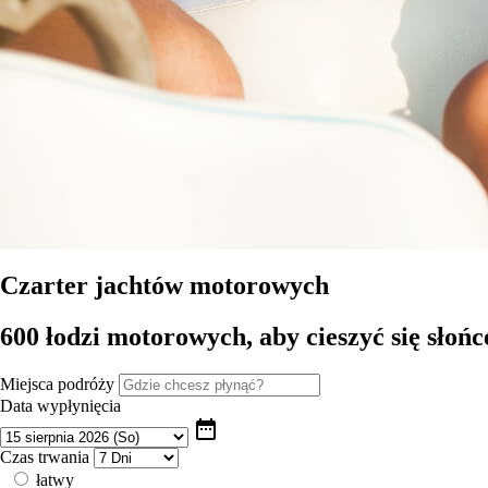
Czarter jachtów motorowych
600 łodzi motorowych, aby cieszyć się słoń
Miejsca podróży
Data wypłynięcia
date_range
Czas trwania
łatwy