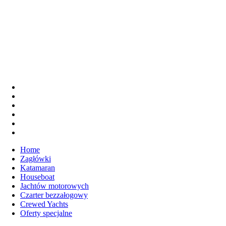
Home
Zagłówki
Katamaran
Houseboat
Jachtów motorowych
Czarter bezzałogowy
Crewed Yachts
Oferty specjalne