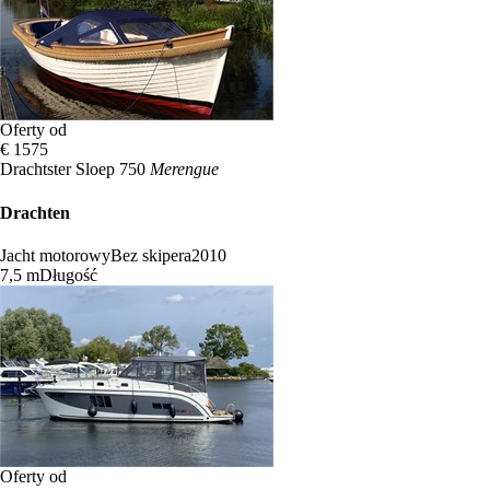
Oferty od
€ 1575
Drachtster Sloep 750
Merengue
Drachten
Jacht motorowy
Bez skipera
2010
7,5 m
Długość
Oferty od