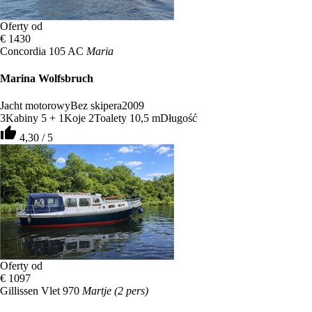
Oferty od
€ 1430
Concordia 105 AC
Maria
Marina Wolfsbruch
Jacht motorowy
Bez skipera
2009
3
Kabiny
5 + 1
Koje
2
Toalety
10,5 m
Długość
thumb_up
4,30 / 5
Oferty od
€ 1097
Gillissen Vlet 970
Martje (2 pers)