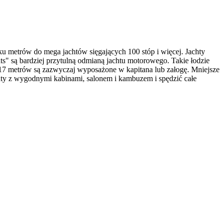
lku metrów do mega jachtów sięgających 100 stóp i więcej. Jachty
 są bardziej przytulną odmianą jachtu motorowego. Takie łodzie
ż 17 metrów są zazwyczaj wyposażone w kapitana lub załogę. Mniejsze
hty z wygodnymi kabinami, salonem i kambuzem i spędzić całe