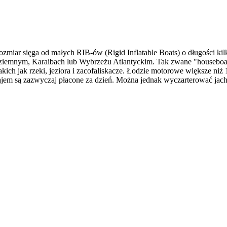
Rozmiar sięga od małych RIB-ów (Rigid Inflatable Boats) o długości ki
emnym, Karaibach lub Wybrzeżu Atlantyckim. Tak zwane "houseboats"
kich jak rzeki, jeziora i zacofaliskacze. Łodzie motorowe większe ni
ajem są zazwyczaj płacone za dzień. Można jednak wyczarterować jac