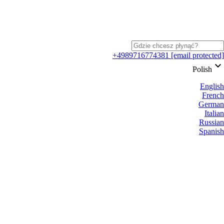
+4989716774381
[email protected]
keyboard_arrow_down
Polish
English
French
German
Italian
Russian
Spanish