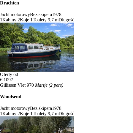
Drachten
Jacht motorowy
Bez skipera
1978
1
Kabiny
2
Koje
1
Toalety
9,7 m
Długość
Oferty od
€ 1097
Gillissen Vlet 970
Martje (2 pers)
Woudsend
Jacht motorowy
Bez skipera
1978
1
Kabiny
2
Koje
1
Toalety
9,7 m
Długość