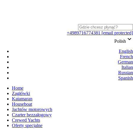
+4989716774381
[email protected]
keyboard_arrow_down
Polish
English
French
German
Italian
Russian
Spanish
Home
Zagłówki
Katamaran
Houseboat
Jachtów motorowych
Czarter bezzałogowy
Crewed Yachts
Oferty specjalne