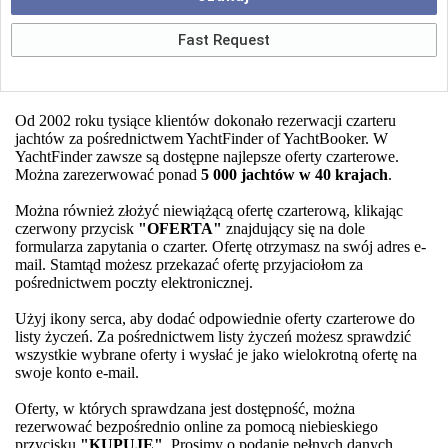
Od 2002 roku tysiące klientów dokonało rezerwacji czarteru
jachtów za pośrednictwem YachtFinder of YachtBooker. W
YachtFinder zawsze są dostępne najlepsze oferty czarterowe.
Można zarezerwować ponad
5 000 jachtów w 40 krajach
.
Można również złożyć niewiążącą ofertę czarterową, klikając
czerwony przycisk
"OFERTA"
znajdujący się na dole
formularza zapytania o czarter. Ofertę otrzymasz na swój adres e-
mail. Stamtąd możesz przekazać ofertę przyjaciołom za
pośrednictwem poczty elektronicznej.
Użyj ikony serca, aby dodać odpowiednie oferty czarterowe do
listy życzeń. Za pośrednictwem listy życzeń możesz sprawdzić
wszystkie wybrane oferty i wysłać je jako wielokrotną ofertę na
swoje konto e-mail.
Oferty, w których sprawdzana jest dostępność, można
rezerwować bezpośrednio online za pomocą niebieskiego
przycisku
"KUPUJE"
. Prosimy o podanie pełnych danych