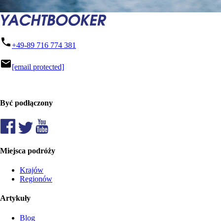
phone
+49-89 716 774 381
mail
[email protected]
Być podłączony
Miejsca podróży
Krajów
Regionów
Artykuły
Blog