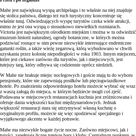
Mahe jest największą wyspą archipelagu i to właśnie na niej znajduje
się stolica państwa, dlatego też ruch turystyczny koncentruje się
właśnie tutaj. Odwiedzających wyspę turystów czeka wiele atrakcji,
mimo że jest ona wyspą o stosunkowo niewielkich rozmiarach.
Victoria jest największym ośrodkiem miejskim i można w tu odwiedzić
muzeum historii naturalnej, ogrody botaniczne, w których można
podziwiać rosnące w nim pewne niezwykle interesujące endemiczne
gatunki roślin, a także wieżę zegarową, którą wybudowano w chwili
uzyskania przez kolonię niepodległości w roku 1903. Innym miejscem,
które jest ciekawe zarówno dla turystów, jak i miejscowych, jest
tutejszy targ, który odbywa się codziennie oprócz niedzieli.
W Mahe nie brakuje miejsc noclegowych i goście mają tu do wyboru
pensjonaty, które nie zapewniają posiłków lub pięciogwiazdkowe
hotele. Po znalezieniu odpowiedniego hotelu możecie wybrać się wraz
z waszą załogą do miejsca, w którym będziecie mogli coś zjeść.
Podawana w miejscowych restauracjach kuchnia jest zróżnicowana i
oferuje dania większości kuchni międzynarodowych. Jednak
większość restauracji stara się utrzymywać własną kuchnię o
oryginalnym profilu, możecie się więc spodziewać specjalnego i
wyjątkowego akcentu w każdej potrawie.
Mahe ma niezwykle bogate życie nocne. Zarówno miejscowi, jak i
turyści, zapełniają liczne tutejsze bary i kluby. Centralnym punktem, w