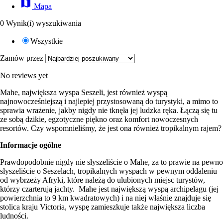
map
Mapa
0 Wynik(i) wyszukiwania
Wszystkie
Zamów przez
No reviews yet
Mahe, największa wyspa Seszeli, jest również wyspą
najnowocześniejszą i najlepiej przystosowaną do turystyki, a mimo to
sprawia wrażenie, jakby nigdy nie tknęła jej ludzka ręka. Łączą się tu
ze sobą dzikie, egzotyczne piękno oraz komfort nowoczesnych
resortów. Czy wspomnieliśmy, że jest ona również tropikalnym rajem?
Informacje ogólne
Prawdopodobnie nigdy nie słyszeliście o Mahe, za to prawie na pewno
słyszeliście o Seszelach, tropikalnych wyspach w pewnym oddaleniu
od wybrzeży Afryki, które należą do ulubionych miejsc turystów,
którzy czarterują jachty. Mahe jest największą wyspą archipelagu (jej
powierzchnia to 9 km kwadratowych) i na niej właśnie znajduje się
stolica kraju Victoria, wyspę zamieszkuje także największa liczba
ludności.