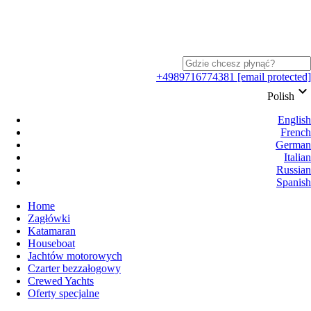
+4989716774381
[email protected]
keyboard_arrow_down
Polish
English
French
German
Italian
Russian
Spanish
Home
Zagłówki
Katamaran
Houseboat
Jachtów motorowych
Czarter bezzałogowy
Crewed Yachts
Oferty specjalne