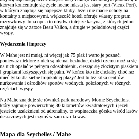
którym koncentruje się życie nocne miasta jest stary port (Vieux Port),
w którym znajdują się najlepsze kluby. Jeżeli nie macie ochoty na
kontakty z miejscowymi, większość hoteli oferuje własny program
rozrywkowy. Inna opcja to obydwa tutejsze kasyna, z których jedno
znajduje się w zatoce Beau Vallon, a drugie w południowej części
wyspy.
Wydarzenia i imprezy
W Mahe jest ni mniej, ni więcej jak 75 plaż i warto je poznać,
ponieważ niektóre z nich są niemal bezludne, dzięki czemu można się
na nich opalać w pełnym odosobnieniu, ciesząc się złocistym piaskiem
i grupkami kołyszących się palm. W końcu kto nie chciałby choć raz
mieć tylko dla siebie tropikalnej plaży? Jest tu też kilka centrów
nurkowania i ośrodków sportów wodnych, położonych w różnych
częściach wyspy.
Na Mahe znajduje sie również park narodowy Morne Seychellois,
który zajmuje powierzchnię 30 kilometrów kwadratowych i jeżeli
jesteście uzależnieni od adrenaliny, to wspinaczka górska wśród lasów
deszczowych jest czymś w sam raz dla was.
Mapa dla Seychelles / Mahe