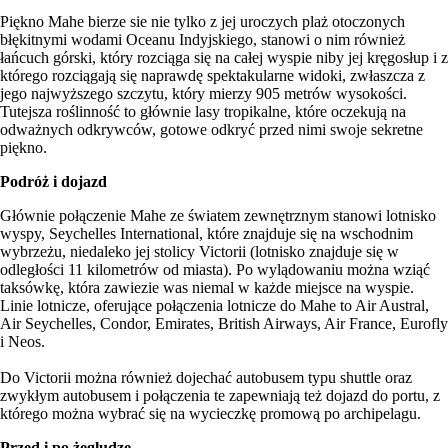
Piękno Mahe bierze sie nie tylko z jej uroczych plaż otoczonych
błękitnymi wodami Oceanu Indyjskiego, stanowi o nim również
łańcuch górski, który rozciąga się na całej wyspie niby jej kręgosłup i z
którego rozciągają się naprawdę spektakularne widoki, zwłaszcza z
jego najwyższego szczytu, który mierzy 905 metrów wysokości.
Tutejsza roślinność to głównie lasy tropikalne, które oczekują na
odważnych odkrywców, gotowe odkryć przed nimi swoje sekretne
piękno.
Podróż i dojazd
Głównie połączenie Mahe ze światem zewnętrznym stanowi lotnisko
wyspy, Seychelles International, które znajduje się na wschodnim
wybrzeżu, niedaleko jej stolicy Victorii (lotnisko znajduje się w
odległości 11 kilometrów od miasta). Po wylądowaniu można wziąć
taksówkę, która zawiezie was niemal w każde miejsce na wyspie.
Linie lotnicze, oferujące połączenia lotnicze do Mahe to Air Austral,
Air Seychelles, Condor, Emirates, British Airways, Air France, Eurofly
i Neos.
Do Victorii można również dojechać autobusem typu shuttle oraz
zwykłym autobusem i połączenia te zapewniają też dojazd do portu, z
którego można wybrać się na wycieczkę promową po archipelagu.
Przed i po żegludze