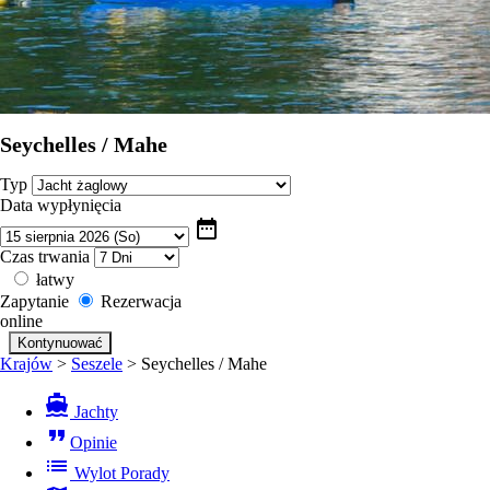
Seychelles / Mahe
Typ
Data wypłynięcia
date_range
Czas trwania
łatwy
Zapytanie
Rezerwacja
online
Krajów
>
Seszele
>
Seychelles / Mahe
directions_boat
Jachty
format_quote
Opinie
list
Wylot Porady