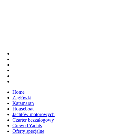
Home
Zagłówki
Katamaran
Houseboat
Jachtów motorowych
Czarter bezzałogowy
Crewed Yachts
Oferty specjalne