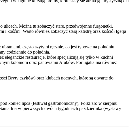
 i w lagunie kursują promy, które stały się atrakcją turystyczną dla
ego ulicach. Można tu zobaczyć stare, przedwojenne furgonetki,
i i kośćmi. Warto również zobaczyć starą katedrę oraz kościół Igerja
ubraniami, często szytymi ręcznie, co jest typowe na południu
ynny codziennie do południa.
eleganckie restauracje, które specjalizują się tylko w kuchni
dawnym koloniom oraz panowaniu Arabów. Portugalia ma również
ości Brytyjczyków) oraz klubach nocnych, które są otwarte do
od koniec lipca (festiwal gastronomiczny), FolkFaro w sierpniu
e Santa Iria w pierwszych dwóch tygodniach października (wystawy i