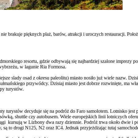
nie brakuje pięknych plaż, barów, atrakcji i uroczych restauracji. Po
morskiego resortu, gdzie odbywają się najbardziej szalone imprezy po
 wybrzeżu, w lagunie Ria Formosa.
jsze slady osad z okresu paleolitu) miasto nosiło już wiele nazw. Dzi
ańskiego przywódcy. Dzisiaj miasto jest dobrze rozwinięte, ma włas
py turystów.
achty turystów decyduje się na podróż do Faro samolotem. Lotnisko jest
ksówką, shuttle czy autobusem. Wiele europejskich linii lotniczych oferu
ągi kursują w Lizbony dwa razy dziennie. Podróż trwa około dwie i pó
y, są to drogi N125, N2 oraz IC4. Jednak przyjeżdżając tutaj samocho