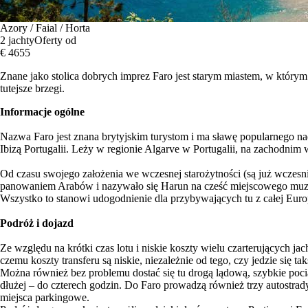
Azory / Faial / Horta
2 jachty
Oferty od
€ 4655
Znane jako stolica dobrych imprez Faro jest starym miastem, w którym 
tutejsze brzegi.
Informacje ogólne
Nazwa Faro jest znana brytyjskim turystom i ma sławę popularnego nad
Ibizą Portugalii. Leży w regionie Algarve w Portugalii, na zachodnim
Od czasu swojego założenia we wczesnej starożytności (są już wczesnie
panowaniem Arabów i nazywało się Harun na cześć miejscowego muzułm
Wszystko to stanowi udogodnienie dla przybywających tu z całej Euro
Podróż i dojazd
Ze względu na krótki czas lotu i niskie koszty wielu czarterujących j
czemu koszty transferu są niskie, niezależnie od tego, czy jedzie się ta
Można również bez problemu dostać się tu drogą lądową, szybkie poci
dłużej – do czterech godzin. Do Faro prowadzą również trzy autostrad
miejsca parkingowe.