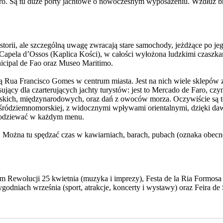
. Są tu duże porty jachtowe o nowoczesnym wyposażeniu. Wzdłuż brzegu
historii, ale szczególną uwagę zwracają stare samochody, jeżdżące po j
 Capela d’Ossos (Kaplica Kości), w całości wyłożona ludzkimi czaszkam
nicipal de Fao oraz Museo Maritimo.
ą Rua Francisco Gomes w centrum miasta. Jest na nich wiele sklepów z 
esujący dla czarterujących jachty turystów: jest to Mercado de Faro, cz
lskich, międzynarodowych, oraz dań z owoców morza. Oczywiście są też 
ni śródziemnomorskiej, z widocznymi wpływami orientalnymi, dzięki 
 spodziewać w każdym menu.
. Można tu spędzać czas w kawiarniach, barach, pubach (oznaka obecn
Rewolucji 25 kwietnia (muzyka i imprezy), Festa de la Ria Formosa p
godniach września (sport, atrakcje, koncerty i wystawy) oraz Feira d