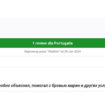
1 review dla Portugalia
Najnowszy przez "Vladimir" na 08 Jun 2024
обно объяснял, помогал с бровью марин и других услу