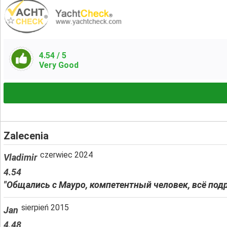
4.54
/ 5
Very Good
Zalecenia
czerwiec 2024
Vladimir
4.54
"Общались с Мауро, компетентный человек, всё подр
sierpień 2015
Jan
4.48