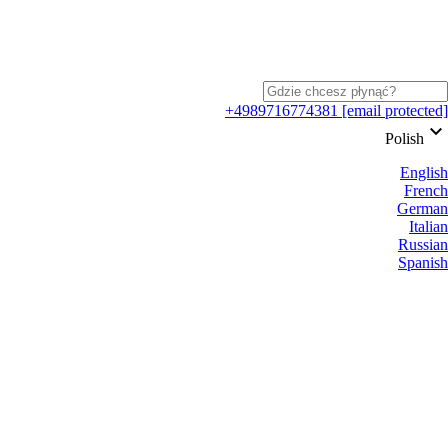
+4989716774381
[email protected]
keyboard_arrow_down
Polish
English
French
German
Italian
Russian
Spanish