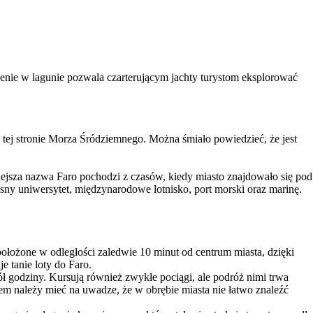
łożenie w lagunie pozwala czarterującym jachty turystom eksplorować
 tej stronie Morza Śródziemnego. Można śmiało powiedzieć, że jest
siejsza nazwa Faro pochodzi z czasów, kiedy miasto znajdowało się pod
ny uniwersytet, międzynarodowe lotnisko, port morski oraz marinę.
 położone w odległości zaledwie 10 minut od centrum miasta, dzięki
je tanie loty do Faro.
ł godziny. Kursują również zwykłe pociągi, ale podróż nimi trwa
dem należy mieć na uwadze, że w obrębie miasta nie łatwo znaleźć