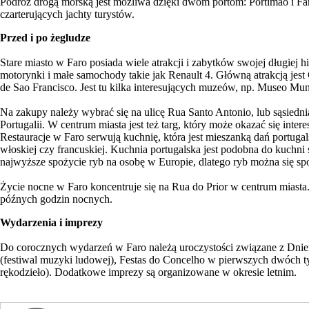
Podróż drogą morską jest możliwa dzięki dwóm portom: Portimao i Faro
czarterujących jachty turystów.
Przed i po żegludze
Stare miasto w Faro posiada wiele atrakcji i zabytków swojej długiej 
motorynki i małe samochody takie jak Renault 4. Główną atrakcją jest
de Sao Francisco. Jest tu kilka interesujących muzeów, np. Museo Mu
Na zakupy należy wybrać się na ulicę Rua Santo Antonio, lub sąsiedni
Portugalii. W centrum miasta jest też targ, który może okazać się inter
Restauracje w Faro serwują kuchnię, która jest mieszanką dań portuga
włoskiej czy francuskiej. Kuchnia portugalska jest podobna do kuch
najwyższe spożycie ryb na osobę w Europie, dlatego ryb można się
Życie nocne w Faro koncentruje się na Rua do Prior w centrum miasta
późnych godzin nocnych.
Wydarzenia i imprezy
Do corocznych wydarzeń w Faro należą uroczystości związane z Dniem 
(festiwal muzyki ludowej), Festas do Concelho w pierwszych dwóch ty
rękodzieło). Dodatkowe imprezy są organizowane w okresie letnim.