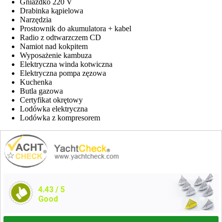
Gniazdko 220 V
Drabinka kąpielowa
Narzędzia
Prostownik do akumulatora + kabel
Radio z odtwarzczem CD
Namiot nad kokpitem
Wyposażenie kambuza
Elektryczna winda kotwiczna
Elektryczna pompa zęzowa
Kuchenka
Butla gazowa
Certyfikat okrętowy
Lodówka elektryczna
Lodówka z kompresorem
4.43
/ 5
Good