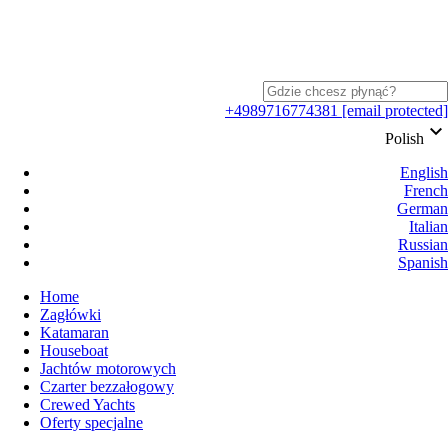
+4989716774381
[email protected]
keyboard_arrow_down
Polish
English
French
German
Italian
Russian
Spanish
Home
Zagłówki
Katamaran
Houseboat
Jachtów motorowych
Czarter bezzałogowy
Crewed Yachts
Oferty specjalne