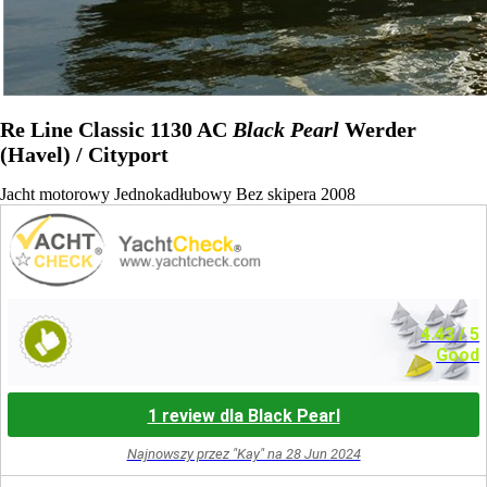
Re Line Classic 1130 AC
Black Pearl
Werder
(Havel) / Cityport
Jacht motorowy
Jednokadłubowy
Bez skipera
2008
4.43
/ 5
Good
1 review dla Black Pearl
Najnowszy przez "Kay" na 28 Jun 2024