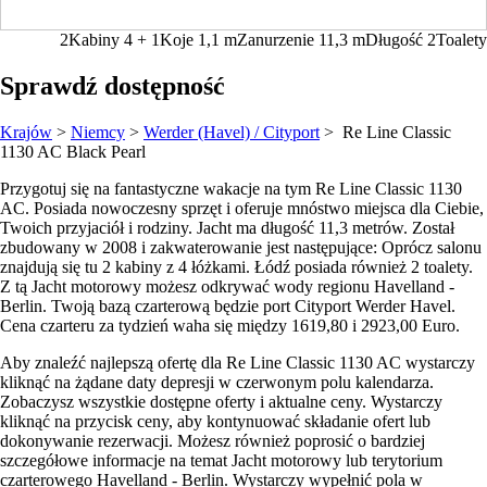
2
Kabiny
4 + 1
Koje
1,1
m
Zanurzenie
11,3 m
Długość
2
Toalety
Sprawdź dostępność
Krajów
>
Niemcy
>
Werder (Havel) / Cityport
> Re Line Classic
1130 AC
Black Pearl
Przygotuj się na fantastyczne wakacje na tym Re Line Classic 1130
AC. Posiada nowoczesny sprzęt i oferuje mnóstwo miejsca dla Ciebie,
Twoich przyjaciół i rodziny. Jacht ma długość 11,3 metrów. Został
zbudowany w 2008 i zakwaterowanie jest następujące: Oprócz salonu
znajdują się tu 2 kabiny z 4 łóżkami. Łódź posiada również 2 toalety.
Z tą Jacht motorowy możesz odkrywać wody regionu Havelland -
Berlin. Twoją bazą czarterową będzie port Cityport Werder Havel.
Cena czarteru za tydzień waha się między 1619,80 i 2923,00 Euro.
Aby znaleźć najlepszą ofertę dla Re Line Classic 1130 AC wystarczy
kliknąć na żądane daty depresji w czerwonym polu kalendarza.
Zobaczysz wszystkie dostępne oferty i aktualne ceny. Wystarczy
kliknąć na przycisk ceny, aby kontynuować składanie ofert lub
dokonywanie rezerwacji. Możesz również poprosić o bardziej
szczegółowe informacje na temat Jacht motorowy lub terytorium
czarterowego Havelland - Berlin. Wystarczy wypełnić pola w