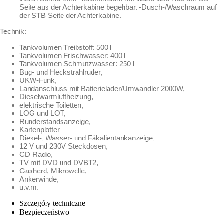
Seite aus der Achterkabine begehbar. -Dusch-/Waschraum auf
der STB-Seite der Achterkabine.
Technik:
Tankvolumen Treibstoff: 500 l
Tankvolumen Frischwasser: 400 l
Tankvolumen Schmutzwasser: 250 l
Bug- und Heckstrahlruder,
UKW-Funk,
Landanschluss mit Batterielader/Umwandler 2000W,
Dieselwarmluftheizung,
elektrische Toiletten,
LOG und LOT,
Runderstandsanzeige,
Kartenplotter
Diesel-, Wasser- und Fäkalientankanzeige,
12 V und 230V Steckdosen,
CD-Radio,
TV mit DVD und DVBT2,
Gasherd, Mikrowelle,
Ankerwinde,
u.v.m.
Szczegóły techniczne
Bezpieczeństwo