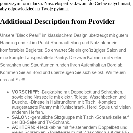
poniższym formularzu. Nasz ekspert zadzwoni do Ciebie natychmiast,
aby odpowiedzieć na Twoje pytania.
Additional Description from Provider
Unsere "Black Pearl" im klassischem Design überzeugt mit gutem
Handling und ist im Punkt Raumaufteilung und Nutzfaktor ein
komfortabler Begleiter. So erwartet Sie ein großzügiger Salon und
eine komplett ausgestattete Pantry. Die zwei Kabinen mit vielen
Schränken und Stauräumen runden Ihren Aufenthalt an Bord ab.
Kommen Sie an Bord und überzeugen Sie sich selbst. Wir freuen
uns auf Sie!!!
VORSCHIFF:
-Bugkabine mit Doppelbett und Schränken,
sowie eine Nasszelle mit elektr. Toilette, Waschbecken und
Dusche. -Dinette in Halbrundform mit Tisch. -komplett
ausgestattete Pantry mit Kühlschrank, Herd, Spüle und vielen
anderen Helfern.
SALON:
-gemütliche Sitzgruppe mit Tisch -Schrankzeile auf
der BB-Seite und TV-Schrank.
ACHTERN:
-Heckkabine mit freistehendem Doppelbett und
vielen Schränken. -Toilettenraum mit Waschtisch auf der BB-