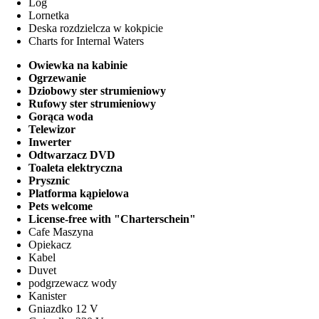
Log
Lornetka
Deska rozdzielcza w kokpicie
Charts for Internal Waters
Owiewka na kabinie
Ogrzewanie
Dziobowy ster strumieniowy
Rufowy ster strumieniowy
Gorąca woda
Telewizor
Inwerter
Odtwarzacz DVD
Toaleta elektryczna
Prysznic
Platforma kąpielowa
Pets welcome
License-free with "Charterschein"
Cafe Maszyna
Opiekacz
Kabel
Duvet
podgrzewacz wody
Kanister
Gniazdko 12 V