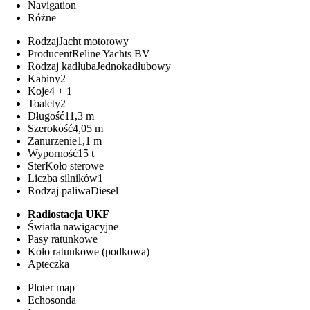
Navigation
Różne
Rodzaj
Jacht motorowy
Producent
Reline Yachts BV
Rodzaj kadłuba
Jednokadłubowy
Kabiny
2
Koje
4 + 1
Toalety
2
Długość
11,3 m
Szerokość
4,05 m
Zanurzenie
1,1 m
Wyporność
15 t
Ster
Koło sterowe
Liczba silników
1
Rodzaj paliwa
Diesel
Radiostacja UKF
Światła nawigacyjne
Pasy ratunkowe
Koło ratunkowe (podkowa)
Apteczka
Ploter map
Echosonda