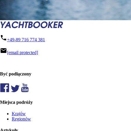
phone
+49-89 716 774 381
mail
[email protected]
Być podłączony
Miejsca podróży
Krajów
Regionów
Artykuły