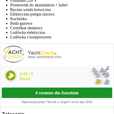
Gniazdko 220 V
Prostownik do akumulatora + kabel
Ręczna winda kotwiczna
Elektryczna pompa zęzowa
Kuchenka
Butla gazowa
Certyfikat okrętowy
Lodówka elektryczna
Lodówka z kompresorem
4.43
/ 5
Good
4 reviews dla Sunshine
Najnowszy przez "Nicole u. Eugen" na 02 Apr 2026