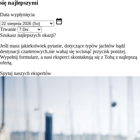
się najlepszymi
Data wypłynięcia
date_range
Trwanie
Szukasz najlepszych okazji?
Jeśli masz jakiekolwiek pytanie, dotyczące typów jachtów bądź
destynacji czarterowych,nie wahaj się wcisnąć przycisk poniżej.
Wypełnij formularz, a nasi eksperci skontaktują się z Tobą z najlepszą
ofertą.
Spytaj naszych ekspertów