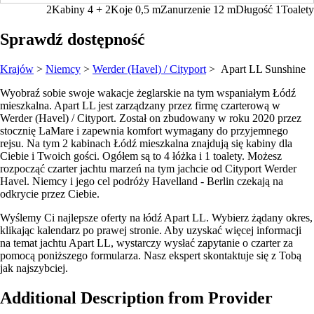
2
Kabiny
4 + 2
Koje
0,5
m
Zanurzenie
12 m
Długość
1
Toalety
Sprawdź dostępność
Krajów
>
Niemcy
>
Werder (Havel) / Cityport
> Apart LL
Sunshine
Wyobraź sobie swoje wakacje żeglarskie na tym wspaniałym Łódź
mieszkalna. Apart LL jest zarządzany przez firmę czarterową w
Werder (Havel) / Cityport. Został on zbudowany w roku 2020 przez
stocznię LaMare i zapewnia komfort wymagany do przyjemnego
rejsu. Na tym 2 kabinach Łódź mieszkalna znajdują się kabiny dla
Ciebie i Twoich gości. Ogółem są to 4 łóżka i 1 toalety. Możesz
rozpocząć czarter jachtu marzeń na tym jachcie od Cityport Werder
Havel. Niemcy i jego cel podróży Havelland - Berlin czekają na
odkrycie przez Ciebie.
Wyślemy Ci najlepsze oferty na łódź Apart LL. Wybierz żądany okres,
klikając kalendarz po prawej stronie. Aby uzyskać więcej informacji
na temat jachtu Apart LL, wystarczy wysłać zapytanie o czarter za
pomocą poniższego formularza. Nasz ekspert skontaktuje się z Tobą
jak najszybciej.
Additional Description from Provider