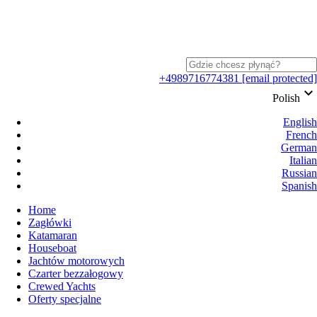
+4989716774381
[email protected]
keyboard_arrow_down
Polish
English
French
German
Italian
Russian
Spanish
Home
Zagłówki
Katamaran
Houseboat
Jachtów motorowych
Czarter bezzałogowy
Crewed Yachts
Oferty specjalne