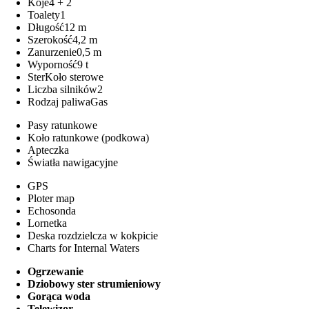
Koje
4 + 2
Toalety
1
Długość
12 m
Szerokość
4,2 m
Zanurzenie
0,5 m
Wyporność
9 t
Ster
Koło sterowe
Liczba silników
2
Rodzaj paliwa
Gas
Pasy ratunkowe
Koło ratunkowe (podkowa)
Apteczka
Światła nawigacyjne
GPS
Ploter map
Echosonda
Lornetka
Deska rozdzielcza w kokpicie
Charts for Internal Waters
Ogrzewanie
Dziobowy ster strumieniowy
Gorąca woda
Telewizor