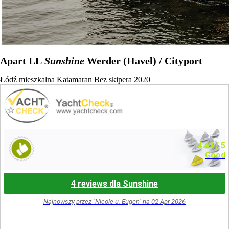
Apart LL
Sunshine
Werder (Havel) / Cityport
Łódź mieszkalna
Katamaran
Bez skipera
2020
4.43
/ 5
Good
4 reviews dla Sunshine
Najnowszy przez "Nicole u. Eugen" na 02 Apr 2026