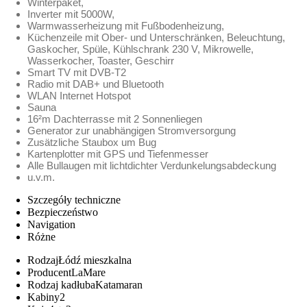
Winterpaket,
Inverter mit 5000W,
Warmwasserheizung mit Fußbodenheizung,
Küchenzeile mit Ober- und Unterschränken, Beleuchtung,
Gaskocher, Spüle, Kühlschrank 230 V, Mikrowelle,
Wasserkocher, Toaster, Geschirr
Smart TV mit DVB-T2
Radio mit DAB+ und Bluetooth
WLAN Internet Hotspot
Sauna
16²m Dachterrasse mit 2 Sonnenliegen
Generator zur unabhängigen Stromversorgung
Zusätzliche Staubox um Bug
Kartenplotter mit GPS und Tiefenmesser
Alle Bullaugen mit lichtdichter Verdunkelungsabdeckung
u.v.m.
Szczegóły techniczne
Bezpieczeństwo
Navigation
Różne
Rodzaj
Łódź mieszkalna
Producent
LaMare
Rodzaj kadłuba
Katamaran
Kabiny
2