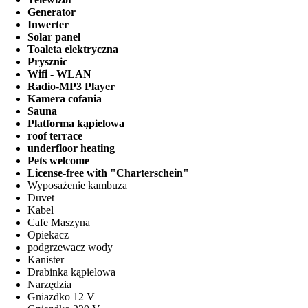
Generator
Inwerter
Solar panel
Toaleta elektryczna
Prysznic
Wifi - WLAN
Radio-MP3 Player
Kamera cofania
Sauna
Platforma kąpielowa
roof terrace
underfloor heating
Pets welcome
License-free with "Charterschein"
Wyposażenie kambuza
Duvet
Kabel
Cafe Maszyna
Opiekacz
podgrzewacz wody
Kanister
Drabinka kąpielowa
Narzędzia
Gniazdko 12 V