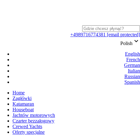
+4989716774381
[email protected]
keyboard_arrow_down
Polish
English
French
German
Italian
Russian
Spanish
Home
Zagłówki
Katamaran
Houseboat
Jachtów motorowych
Czarter bezzałogowy
Crewed Yachts
Oferty specjalne