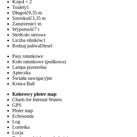
Koje
4 + 2
Toalety
1
Długość
9,35 m
Szerokość
3,35 m
Zanurzenie
1 m
Wyporność
7 t
Ster
Koło sterowe
Liczba silników
1
Rodzaj paliwa
Diesel
Pasy ratunkowe
Koło ratunkowe (podkowa)
Lampa przenośna
Apteczka
Światła nawigacyjne
Kotwa Ball
Kolorowy ploter map
Charts for Internal Waters
GPS
Ploter map
Echosonda
Log
Lornetka
Locja