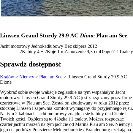
Linssen Grand Sturdy 29.9 AC
Dione
Plau am See
Jacht motorowy
Jednokadłubowy
Bez skipera
2012
2
Kabiny
4 + 2
Koje
1
m
Zanurzenie
9,35 m
Długość
1
Toalety
Sprawdź dostępność
Krajów
>
Niemcy
>
Plau am See
> Linssen Grand Sturdy 29.9 AC
Dione
Wyobraź sobie swoje wakacje żeglarskie na tym wspaniałym Jacht
motorowy. Linssen Grand Sturdy 29.9 AC jest zarządzany przez firmę
czarterową w Plau am See. Został on zbudowany w roku 2012 przez
stocznię Linssen i zapewnia komfort wymagany do przyjemnego rejsu.
Na tym 2 kabinach Jacht motorowy znajdują się kabiny dla Ciebie i
Twoich gości. Ogółem są to 4 łóżka i 1 toalety. Możesz rozpocząć
czarter jachtu marzeń na tym jachcie od Marina Plau am See. Niemcy i
jego cel podróży Pojezierze Meklemburskie / Brandenburg czekają na