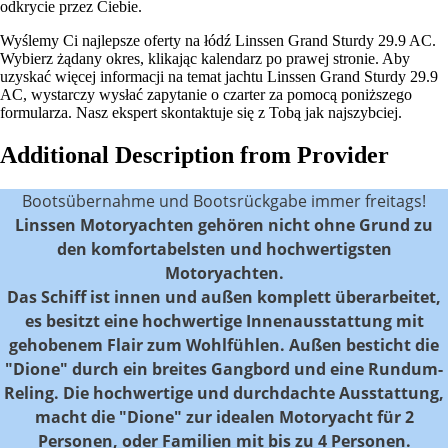
odkrycie przez Ciebie.
Wyślemy Ci najlepsze oferty na łódź Linssen Grand Sturdy 29.9 AC.
Wybierz żądany okres, klikając kalendarz po prawej stronie. Aby
uzyskać więcej informacji na temat jachtu Linssen Grand Sturdy 29.9
AC, wystarczy wysłać zapytanie o czarter za pomocą poniższego
formularza. Nasz ekspert skontaktuje się z Tobą jak najszybciej.
Additional Description from Provider
Bootsübernahme und Bootsrückgabe immer freitags!
Linssen Motoryachten
gehören nicht ohne Grund zu
den komfortabelsten und hochwertigsten
Motoryachten.
Das Schiff ist innen und außen komplett überarbeitet,
es besitzt eine hochwertige Innenausstattung mit
gehobenem Flair zum Wohlfühlen. Außen besticht die
"Dione" durch ein breites Gangbord und eine Rundum-
Reling. Die hochwertige und durchdachte Ausstattung,
macht die "Dione" zur idealen Motoryacht für 2
Personen, oder Familien mit bis zu 4 Personen.