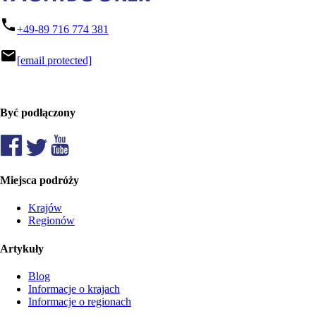
phone
+49-89 716 774 381
mail
[email protected]
Być podłączony
Miejsca podróży
Krajów
Regionów
Artykuły
Blog
Informacje o krajach
Informacje o regionach