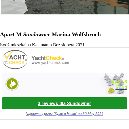
Apart M
Sundowner
Marina Wolfsbruch
Łódź mieszkalna
Katamaran
Bez skipera
2021
4.41
/ 5
Good
3 reviews dla Sundowner
Najnowszy przez "Sylke u.Heiko" na 30 May 2026