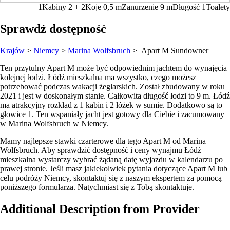
1
Kabiny
2 + 2
Koje
0,5
m
Zanurzenie
9 m
Długość
1
Toalety
Sprawdź dostępność
Krajów
>
Niemcy
>
Marina Wolfsbruch
> Apart M
Sundowner
Ten przytulny Apart M może być odpowiednim jachtem do wynajęcia
kolejnej łodzi. Łódź mieszkalna ma wszystko, czego możesz
potrzebować podczas wakacji żeglarskich. Został zbudowany w roku
2021 i jest w doskonałym stanie. Całkowita długość łodzi to 9 m. Łódź
ma atrakcyjny rozkład z 1 kabin i 2 łóżek w sumie. Dodatkowo są to
głowice 1. Ten wspaniały jacht jest gotowy dla Ciebie i zacumowany
w Marina Wolfsbruch w Niemcy.
Mamy najlepsze stawki czarterowe dla tego Apart M od Marina
Wolfsbruch. Aby sprawdzić dostępność i ceny wynajmu Łódź
mieszkalna wystarczy wybrać żądaną datę wyjazdu w kalendarzu po
prawej stronie. Jeśli masz jakiekolwiek pytania dotyczące Apart M lub
celu podróży Niemcy, skontaktuj się z naszym ekspertem za pomocą
poniższego formularza. Natychmiast się z Tobą skontaktuje.
Additional Description from Provider