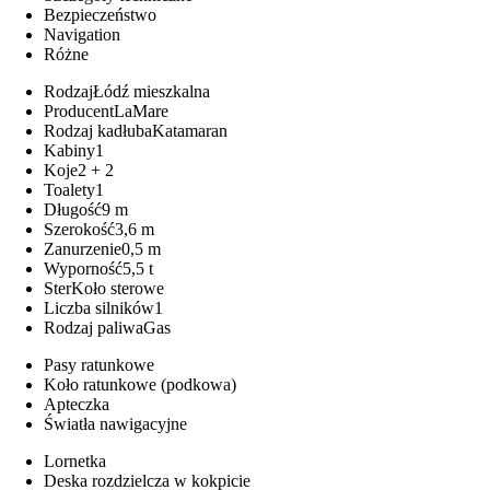
Bezpieczeństwo
Navigation
Różne
Rodzaj
Łódź mieszkalna
Producent
LaMare
Rodzaj kadłuba
Katamaran
Kabiny
1
Koje
2 + 2
Toalety
1
Długość
9 m
Szerokość
3,6 m
Zanurzenie
0,5 m
Wyporność
5,5 t
Ster
Koło sterowe
Liczba silników
1
Rodzaj paliwa
Gas
Pasy ratunkowe
Koło ratunkowe (podkowa)
Apteczka
Światła nawigacyjne
Lornetka
Deska rozdzielcza w kokpicie