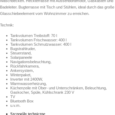
Waschbecken. Heckterrasse mit Aussenbordmotor, Gaskasten und
Badeleiter. Bugterrasse mit Tisch und Stühlen, ideal durch das große
Glasschiebeelement vom Wohnzimmer zu erreichen.
Technik:
Tankvolumen Treibstoff: 70 l
Tankvolumen Frischwasser: 400 l
Tankvolumen Schmutzwasser: 400 l
Bugstrahlruder,
Steuerstand,
Solarpaneele
Navigationsbeleuchtung,
Rückfahrkamera,
Ankersystem,
Winterpaket,
Inverter mit 2400W,
Warmwasserheizung,
Küchenzeile mit Ober- und Unterschränken, Beleuchtung,
Gaskocher, Spüle, Kühlschrank 230 V
TV
Bluetooth Box
u.v.m.
Szczegóły techniczne