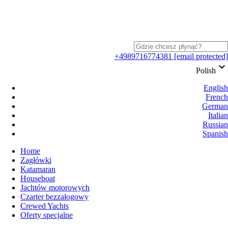
+4989716774381
[email protected]
keyboard_arrow_down
Polish
English
French
German
Italian
Russian
Spanish
Home
Zagłówki
Katamaran
Houseboat
Jachtów motorowych
Czarter bezzałogowy
Crewed Yachts
Oferty specjalne