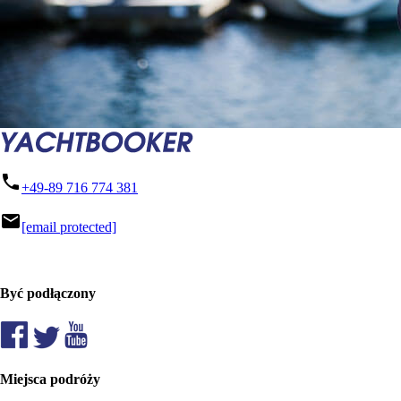
phone
+49-89 716 774 381
mail
[email protected]
Być podłączony
Miejsca podróży