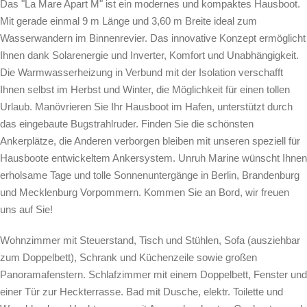
Das "La Mare Apart M" ist ein modernes und kompaktes Hausboot.
Mit gerade einmal 9 m Länge und 3,60 m Breite ideal zum
Wasserwandern im Binnenrevier. Das innovative Konzept ermöglicht
Ihnen dank Solarenergie und Inverter, Komfort und Unabhängigkeit.
Die Warmwasserheizung in Verbund mit der Isolation verschafft
Ihnen selbst im Herbst und Winter, die Möglichkeit für einen tollen
Urlaub. Manövrieren Sie Ihr Hausboot im Hafen, unterstützt durch
das eingebaute Bugstrahlruder. Finden Sie die schönsten
Ankerplätze, die Anderen verborgen bleiben mit unseren speziell für
Hausboote entwickeltem Ankersystem. Unruh Marine wünscht Ihnen
erholsame Tage und tolle Sonnenuntergänge in Berlin, Brandenburg
und Mecklenburg Vorpommern. Kommen Sie an Bord, wir freuen
uns auf Sie!
Wohnzimmer mit Steuerstand, Tisch und Stühlen, Sofa (ausziehbar
zum Doppelbett), Schrank und Küchenzeile sowie großen
Panoramafenstern. Schlafzimmer mit einem Doppelbett, Fenster und
einer Tür zur Heckterrasse. Bad mit Dusche, elektr. Toilette und