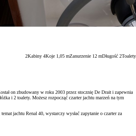
2
Kabiny
4
Koje
1,05
m
Zanurzenie
12 m
Długość
2
Toalety
Został on zbudowany w roku 2003 przez stocznię De Drait i zapewnia
żka i 2 toalety. Możesz rozpocząć czarter jachtu marzeń na tym
 temat jachtu Renal 40, wystarczy wysłać zapytanie o czarter za