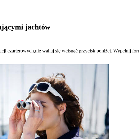
pującymi jachtów
ji czarterowych,nie wahaj się wcisnąć przycisk poniżej. Wypełnij formul