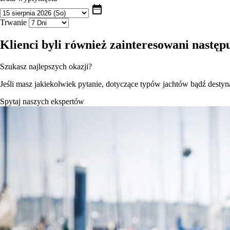
date_range
Trwanie
Klienci byli również zainteresowani nastę
Szukasz najlepszych okazji?
Jeśli masz jakiekolwiek pytanie, dotyczące typów jachtów bądź destynac
Spytaj naszych ekspertów