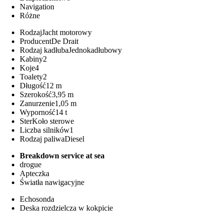
Navigation
Różne
Rodzaj
Jacht motorowy
Producent
De Drait
Rodzaj kadłuba
Jednokadłubowy
Kabiny
2
Koje
4
Toalety
2
Długość
12 m
Szerokość
3,95 m
Zanurzenie
1,05 m
Wyporność
14 t
Ster
Koło sterowe
Liczba silników
1
Rodzaj paliwa
Diesel
Breakdown service at sea
drogue
Apteczka
Światła nawigacyjne
Echosonda
Deska rozdzielcza w kokpicie