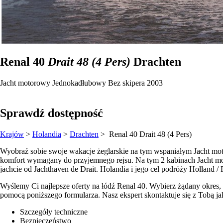
Renal 40
Drait 48 (4 Pers)
Drachten
Jacht motorowy
Jednokadłubowy
Bez skipera
2003
Sprawdź dostępność
Krajów
>
Holandia
>
Drachten
> Renal 40
Drait 48 (4 Pers)
Wyobraź sobie swoje wakacje żeglarskie na tym wspaniałym Jacht mot
komfort wymagany do przyjemnego rejsu. Na tym 2 kabinach Jacht motor
jachcie od Jachthaven de Drait. Holandia i jego cel podróży Holland / 
Wyślemy Ci najlepsze oferty na łódź Renal 40. Wybierz żądany okres, k
pomocą poniższego formularza. Nasz ekspert skontaktuje się z Tobą jak
Szczegóły techniczne
Bezpieczeństwo