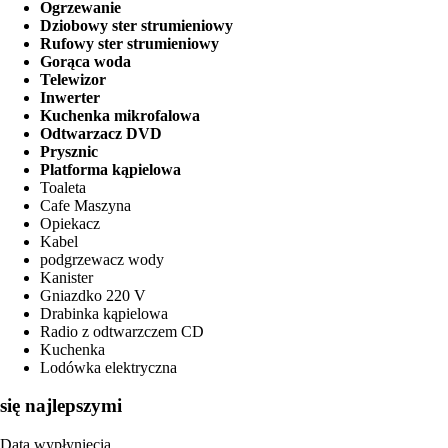
Ogrzewanie
Dziobowy ster strumieniowy
Rufowy ster strumieniowy
Gorąca woda
Telewizor
Inwerter
Kuchenka mikrofalowa
Odtwarzacz DVD
Prysznic
Platforma kąpielowa
Toaleta
Cafe Maszyna
Opiekacz
Kabel
podgrzewacz wody
Kanister
Gniazdko 220 V
Drabinka kąpielowa
Radio z odtwarzczem CD
Kuchenka
Lodówka elektryczna
się najlepszymi
Data wypłynięcia