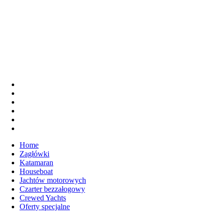
Home
Zagłówki
Katamaran
Houseboat
Jachtów motorowych
Czarter bezzałogowy
Crewed Yachts
Oferty specjalne