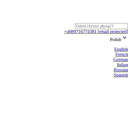
+4989716774381
[email protected]
keyboard_arrow_down
Polish
English
French
German
Italian
Russian
Spanish