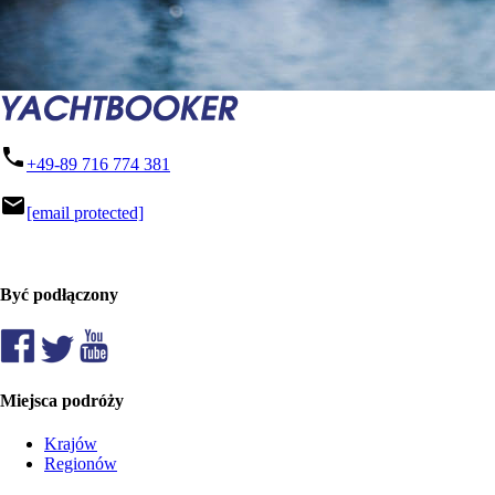
phone
+49-89 716 774 381
mail
[email protected]
Być podłączony
Miejsca podróży
Krajów
Regionów