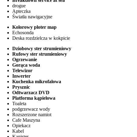
Breakdown service at sea
drogue
Apteczka
Światła nawigacyjne
Kolorowy ploter map
Echosonda
Deska rozdzielcza w kokpicie
Dziobowy ster strumieniowy
Rufowy ster strumieniowy
Ogrzewanie
Gorąca woda
Telewizor
Inwerter
Kuchenka mikrofalowa
Prysznic
Odtwarzacz DVD
Platforma kąpielowa
Toaleta
podgrzewacz wody
Rozszerzone namiot
Cafe Maszyna
Opiekacz
Kabel
Kanister