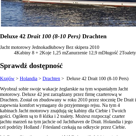
Deluxe 42
Drait 100 (8-10 Pers)
Drachten
Jacht motorowy
Jednokadłubowy
Bez skipera
2010
4
Kabiny
8 + 2
Koje
1,25
m
Zanurzenie
12,9 m
Długość
2
Toalety
Sprawdź dostępność
Krajów
>
Holandia
>
Drachten
> Deluxe 42
Drait 100 (8-10 Pers)
Wyobraź sobie swoje wakacje żeglarskie na tym wspaniałym Jacht
motorowy. Deluxe 42 jest zarządzany przez firmę czarterową w
Drachten. Został on zbudowany w roku 2010 przez stocznię De Drait i
zapewnia komfort wymagany do przyjemnego rejsu. Na tym 4
kabinach Jacht motorowy znajdują się kabiny dla Ciebie i Twoich
gości. Ogółem są to 8 łóżka i 2 toalety. Możesz rozpocząć czarter
jachtu marzeń na tym jachcie od Jachthaven de Drait. Holandia i jego
cel podróży Holland / Friesland czekają na odkrycie przez Ciebie.