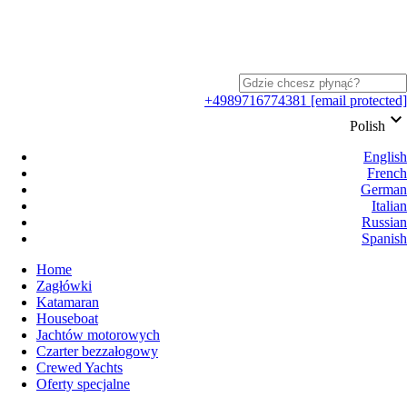
+4989716774381
[email protected]
keyboard_arrow_down
Polish
English
French
German
Italian
Russian
Spanish
Home
Zagłówki
Katamaran
Houseboat
Jachtów motorowych
Czarter bezzałogowy
Crewed Yachts
Oferty specjalne