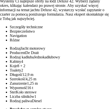
Wyślemy Ci najlepsze oferty na łódź Deluxe 42. Wybierz żądany
okres, klikając kalendarz po prawej stronie. Aby uzyskać więcej
informacji na temat jachtu Deluxe 42, wystarczy wysłać zapytanie o
czarter za pomocą poniższego formularza. Nasz ekspert skontaktuje się
z Tobą jak najszybciej.
Szczegóły techniczne
Bezpieczeństwo
Navigation
Różne
Rodzaj
Jacht motorowy
Producent
De Drait
Rodzaj kadłuba
Jednokadłubowy
Kabiny
4
Koje
8 + 2
Toalety
2
Długość
12,9 m
Szerokość
4,25 m
Zanurzenie
1,25 m
Wyporność
16 t
Ster
Koło sterowe
Liczba silników
1
Rodzaj paliwa
Diesel