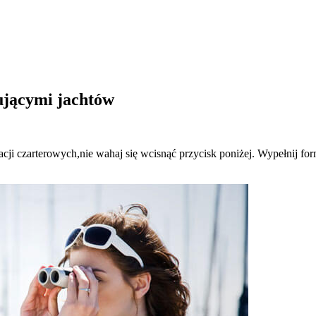
pującymi jachtów
ji czarterowych,nie wahaj się wcisnąć przycisk poniżej. Wypełnij formul