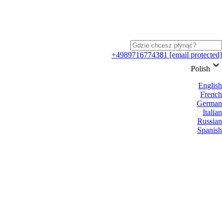
+4989716774381
[email protected]
keyboard_arrow_down
Polish
English
French
German
Italian
Russian
Spanish