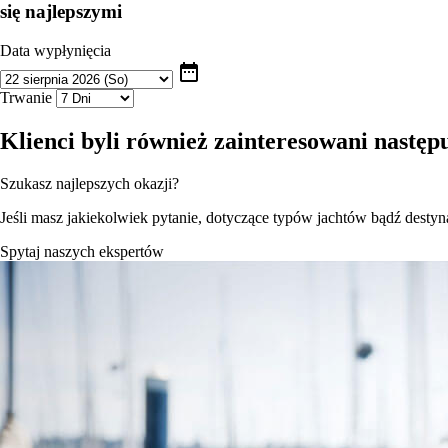
się najlepszymi
Data wypłynięcia
date_range
Trwanie
Klienci byli również zainteresowani nastę
Szukasz najlepszych okazji?
Jeśli masz jakiekolwiek pytanie, dotyczące typów jachtów bądź destynac
Spytaj naszych ekspertów