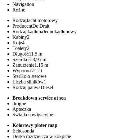
Navigation
Różne
Rodzaj
Jacht motorowy
Producent
De Drait
Rodzaj kadłuba
Jednokadłubowy
Kabiny
2
Koje
4
Toalety
2
Długość
11,5 m
Szerokość
3,95 m
Zanurzenie
1,15 m
Wyporność
12 t
Ster
Koło sterowe
Liczba silników
1
Rodzaj paliwa
Diesel
Breakdown service at sea
drogue
Apteczka
Światła nawigacyjne
Kolorowy ploter map
Echosonda
Deska rozdzielcza w kokpicie