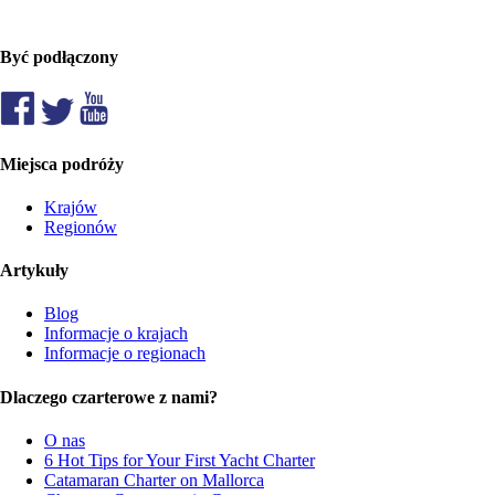
Być podłączony
Miejsca podróży
Krajów
Regionów
Artykuły
Blog
Informacje o krajach
Informacje o regionach
Dlaczego czarterowe z nami?
O nas
6 Hot Tips for Your First Yacht Charter
Catamaran Charter on Mallorca