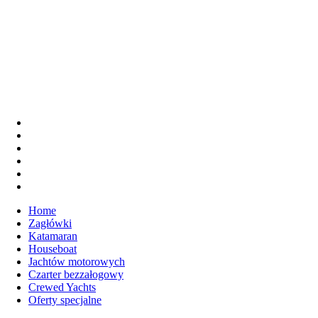
Home
Zagłówki
Katamaran
Houseboat
Jachtów motorowych
Czarter bezzałogowy
Crewed Yachts
Oferty specjalne