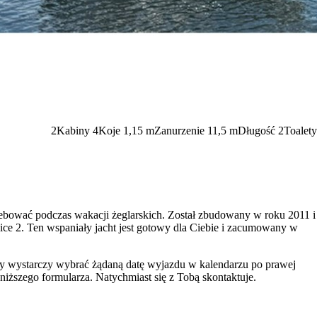
2
Kabiny
4
Koje
1,15
m
Zanurzenie
11,5 m
Długość
2
Toalety
ebować podczas wakacji żeglarskich. Został zbudowany w roku 2011 i
wice 2. Ten wspaniały jacht jest gotowy dla Ciebie i zacumowany w
wy wystarczy wybrać żądaną datę wyjazdu w kalendarzu po prawej
niższego formularza. Natychmiast się z Tobą skontaktuje.