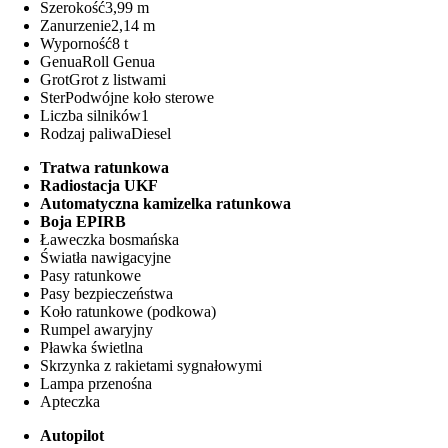
Szerokość
3,99 m
Zanurzenie
2,14 m
Wyporność
8 t
Genua
Roll Genua
Grot
Grot z listwami
Ster
Podwójne koło sterowe
Liczba silników
1
Rodzaj paliwa
Diesel
Tratwa ratunkowa
Radiostacja UKF
Automatyczna kamizelka ratunkowa
Boja EPIRB
Ławeczka bosmańska
Światła nawigacyjne
Pasy ratunkowe
Pasy bezpieczeństwa
Koło ratunkowe (podkowa)
Rumpel awaryjny
Pławka świetlna
Skrzynka z rakietami sygnałowymi
Lampa przenośna
Apteczka
Autopilot