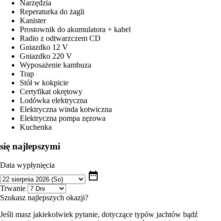
Narzędzia
Reperaturka do żagli
Kanister
Prostownik do akumulatora + kabel
Radio z odtwarzczem CD
Gniazdko 12 V
Gniazdko 220 V
Wyposażenie kambuza
Trap
Stół w kokpicie
Certyfikat okrętowy
Lodówka elektryczna
Elektryczna winda kotwiczna
Elektryczna pompa zęzowa
Kuchenka
się najlepszymi
Data wypłynięcia
date_range
Trwanie
Szukasz najlepszych okazji?
Jeśli masz jakiekolwiek pytanie, dotyczące typów jachtów bądź