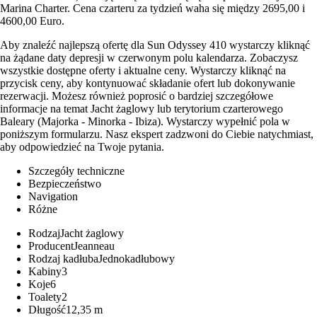
Marina Charter. Cena czarteru za tydzień waha się między 2695,00 i
4600,00 Euro.
Aby znaleźć najlepszą ofertę dla Sun Odyssey 410 wystarczy kliknąć
na żądane daty depresji w czerwonym polu kalendarza. Zobaczysz
wszystkie dostępne oferty i aktualne ceny. Wystarczy kliknąć na
przycisk ceny, aby kontynuować składanie ofert lub dokonywanie
rezerwacji. Możesz również poprosić o bardziej szczegółowe
informacje na temat Jacht żaglowy lub terytorium czarterowego
Baleary (Majorka - Minorka - Ibiza). Wystarczy wypełnić pola w
poniższym formularzu. Nasz ekspert zadzwoni do Ciebie natychmiast,
aby odpowiedzieć na Twoje pytania.
Szczegóły techniczne
Bezpieczeństwo
Navigation
Różne
Rodzaj
Jacht żaglowy
Producent
Jeanneau
Rodzaj kadłuba
Jednokadłubowy
Kabiny
3
Koje
6
Toalety
2
Długość
12,35 m