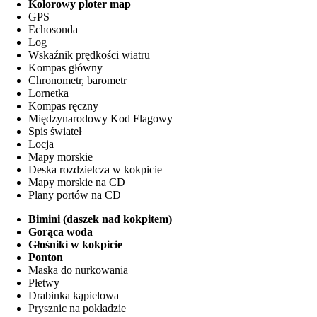
Kolorowy ploter map
GPS
Echosonda
Log
Wskaźnik prędkości wiatru
Kompas główny
Chronometr, barometr
Lornetka
Kompas ręczny
Międzynarodowy Kod Flagowy
Spis świateł
Locja
Mapy morskie
Deska rozdzielcza w kokpicie
Mapy morskie na CD
Plany portów na CD
Bimini (daszek nad kokpitem)
Gorąca woda
Głośniki w kokpicie
Ponton
Maska do nurkowania
Płetwy
Drabinka kąpielowa
Prysznic na pokładzie