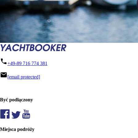
phone
+49-89 716 774 381
mail
[email protected]
Być podłączony
Miejsca podróży