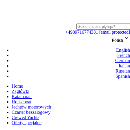
+4989716774381
[email protected]
keyboard_arrow_down
Polish
English
French
German
Italian
Russian
Spanish
Home
Zagłówki
Katamaran
Houseboat
Jachtów motorowych
Czarter bezzałogowy
Crewed Yachts
Oferty specjalne