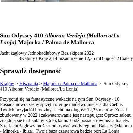
Sun Odyssey 410
Alboran Verdejo (Mallorca/La
Lonja)
Majorka / Palma de Mallorca
Jacht żaglowy
Jednokadłubowy
Bez skipera
2022
3
Kabiny
6
Koje
2,14
m
Zanurzenie
12,35 m
Długość
2
Toalety
Sprawdź dostępność
Krajów
>
Hiszpania
>
Majorka / Palma de Mallorca
> Sun Odyssey
410
Alboran Verdejo (Mallorca/La Lonja)
Przygotuj się na fantastyczne wakacje na tym Sun Odyssey 410.
Posiada nowoczesny sprzęt i oferuje mnóstwo miejsca dla Ciebie,
Twoich przyjaciół i rodziny. Jacht ma długość 12,35 metrów. Został
zbudowany w 2022 i zakwaterowanie jest następujące: Oprócz salonu
znajdują się tu 3 kabiny z 6 łóżkami. Łódź posiada również 2 toalety.
Z tą Jacht żaglowy możesz odkrywać wody regionu Baleary (Majorka
- Minorka - Ibiza). Twoją bazą czarterową będzie port La Lonja