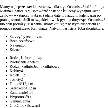
Mamy najlepsze stawki czarterowe dla tego Oceanis 43 od La Lonja
Marina Charter. Aby sprawdzić dostępność i ceny wynajmu Jacht
żaglowy wystarczy wybrać żądaną datę wyjazdu w kalendarzu po
prawej stronie. Jeśli masz jakiekolwiek pytania dotyczące Oceanis 43
lub celu podróży Hiszpania, skontaktuj się z naszym ekspertem za
pomocą poniższego formularza. Natychmiast się z Tobą skontaktuje.
Szczegóły techniczne
Bezpieczeństwo
Navigation
Różne
Rodzaj
Jacht żaglowy
Producent
Beneteau
Rodzaj kadłuba
Jednokadłubowy
Kabiny
4
Koje
8 + 2
Toalety
2
Długość
13,1 m
Szerokość
4,12 m
Zanurzenie
1,65 m
Wyporność
9 t
Genua
Genua
Grot
Grot z listwami