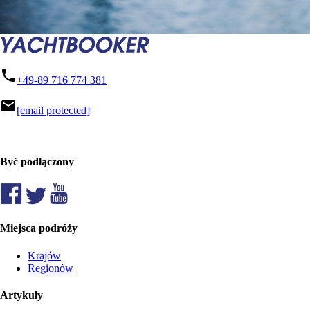
phone
+49-89 716 774 381
mail
[email protected]
Być podłączony
Miejsca podróży
Krajów
Regionów
Artykuły