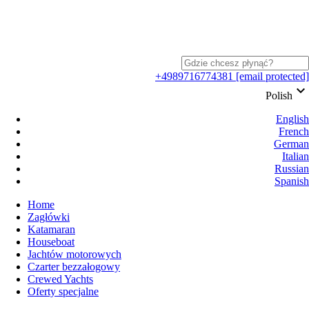
+4989716774381
[email protected]
keyboard_arrow_down
Polish
English
French
German
Italian
Russian
Spanish
Home
Zagłówki
Katamaran
Houseboat
Jachtów motorowych
Czarter bezzałogowy
Crewed Yachts
Oferty specjalne