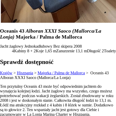
Oceanis 43
Alboran XXXI Saoco (Mallorca/La
Lonja)
Majorka / Palma de Mallorca
Jacht żaglowy
Jednokadłubowy
Bez skipera
2008
4
Kabiny
8 + 2
Koje
1,65
m
Zanurzenie
13,1 m
Długość
2
Toalety
Sprawdź dostępność
Krajów
>
Hiszpania
>
Majorka / Palma de Mallorca
> Oceanis 43
Alboran XXXI Saoco (Mallorca/La Lonja)
Ten przytulny Oceanis 43 może być odpowiednim jachtem do
wynajęcia kolejnej łodzi. Jacht żaglowy ma wszystko, czego możesz
potrzebować podczas wakacji żeglarskich. Został zbudowany w roku
2008 i jest w doskonałym stanie. Całkowita długość łodzi to 13,1 m.
Łódź ma atrakcyjny rozkład z 4 kabin i 8 łóżek w sumie. Dodatkowo
są to głowice 2. Ten wspaniały jacht jest gotowy dla Ciebie i
zacumowany w La Lonja Marina Charter w Hiszpania.