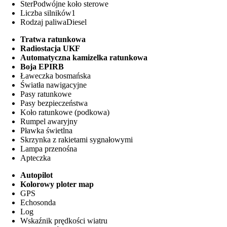
Ster
Podwójne koło sterowe
Liczba silników
1
Rodzaj paliwa
Diesel
Tratwa ratunkowa
Radiostacja UKF
Automatyczna kamizelka ratunkowa
Boja EPIRB
Ławeczka bosmańska
Światła nawigacyjne
Pasy ratunkowe
Pasy bezpieczeństwa
Koło ratunkowe (podkowa)
Rumpel awaryjny
Pławka świetlna
Skrzynka z rakietami sygnałowymi
Lampa przenośna
Apteczka
Autopilot
Kolorowy ploter map
GPS
Echosonda
Log
Wskaźnik prędkości wiatru