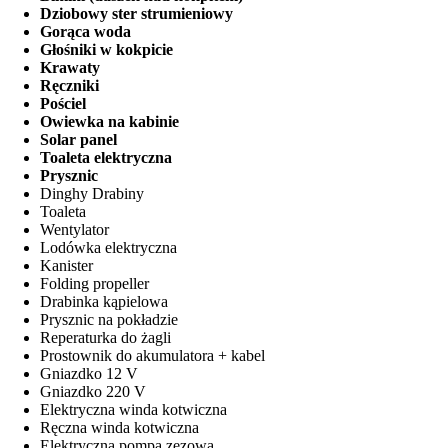
Dziobowy ster strumieniowy
Gorąca woda
Głośniki w kokpicie
Krawaty
Ręczniki
Pościel
Owiewka na kabinie
Solar panel
Toaleta elektryczna
Prysznic
Dinghy Drabiny
Toaleta
Wentylator
Lodówka elektryczna
Kanister
Folding propeller
Drabinka kąpielowa
Prysznic na pokładzie
Reperaturka do żagli
Prostownik do akumulatora + kabel
Gniazdko 12 V
Gniazdko 220 V
Elektryczna winda kotwiczna
Ręczna winda kotwiczna
Elektryczna pompa zęzowa