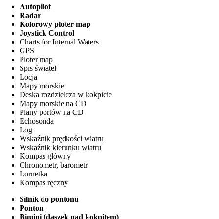
Autopilot
Radar
Kolorowy ploter map
Joystick Control
Charts for Internal Waters
GPS
Ploter map
Spis świateł
Locja
Mapy morskie
Deska rozdzielcza w kokpicie
Mapy morskie na CD
Plany portów na CD
Echosonda
Log
Wskaźnik prędkości wiatru
Wskaźnik kierunku wiatru
Kompas główny
Chronometr, barometr
Lornetka
Kompas ręczny
Silnik do pontonu
Ponton
Bimini (daszek nad kokpitem)