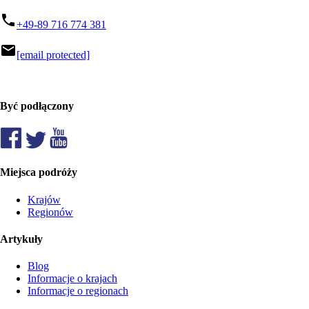
phone
+49-89 716 774 381
mail
[email protected]
Być podłączony
Miejsca podróży
Krajów
Regionów
Artykuły
Blog
Informacje o krajach
Informacje o regionach