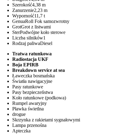
Szerokość
4,38 m
Zanurzenie
2,23 m
Wyporność
11,7 t
Genua
Roll Fok samozwrotny
Grot
Grot z listwami
Ster
Podwójne koło sterowe
Liczba silników
1
Rodzaj paliwa
Diesel
Tratwa ratunkowa
Radiostacja UKF
Boja EPIRB
Breakdown service at sea
Ławeczka bosmańska
Światła nawigacyjne
Pasy ratunkowe
Pasy bezpieczeństwa
Koło ratunkowe (podkowa)
Rumpel awaryjny
Pławka świetlna
drogue
Skrzynka z rakietami sygnałowymi
Lampa przenośna
Apteczka