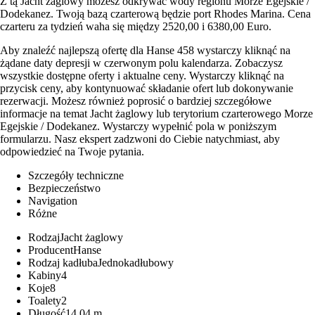
Z tą Jacht żaglowy możesz odkrywać wody regionu Morze Egejskie /
Dodekanez. Twoją bazą czarterową będzie port Rhodes Marina. Cena
czarteru za tydzień waha się między 2520,00 i 6380,00 Euro.
Aby znaleźć najlepszą ofertę dla Hanse 458 wystarczy kliknąć na
żądane daty depresji w czerwonym polu kalendarza. Zobaczysz
wszystkie dostępne oferty i aktualne ceny. Wystarczy kliknąć na
przycisk ceny, aby kontynuować składanie ofert lub dokonywanie
rezerwacji. Możesz również poprosić o bardziej szczegółowe
informacje na temat Jacht żaglowy lub terytorium czarterowego Morze
Egejskie / Dodekanez. Wystarczy wypełnić pola w poniższym
formularzu. Nasz ekspert zadzwoni do Ciebie natychmiast, aby
odpowiedzieć na Twoje pytania.
Szczegóły techniczne
Bezpieczeństwo
Navigation
Różne
Rodzaj
Jacht żaglowy
Producent
Hanse
Rodzaj kadłuba
Jednokadłubowy
Kabiny
4
Koje
8
Toalety
2
Długość
14,04 m