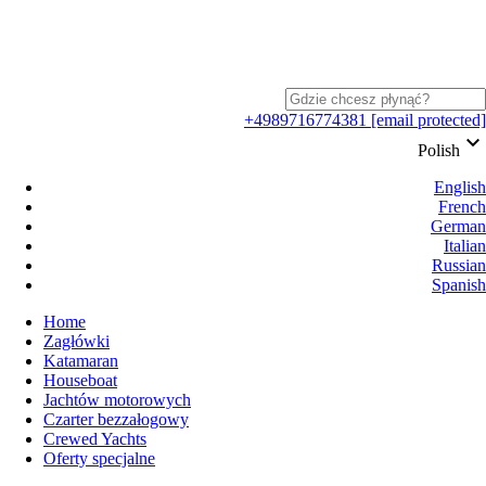
+4989716774381
[email protected]
keyboard_arrow_down
Polish
English
French
German
Italian
Russian
Spanish
Home
Zagłówki
Katamaran
Houseboat
Jachtów motorowych
Czarter bezzałogowy
Crewed Yachts
Oferty specjalne