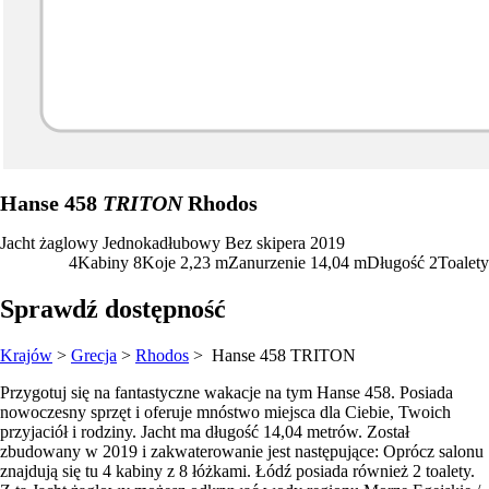
Hanse 458
TRITON
Rhodos
Jacht żaglowy
Jednokadłubowy
Bez skipera
2019
4
Kabiny
8
Koje
2,23
m
Zanurzenie
14,04 m
Długość
2
Toalety
Sprawdź dostępność
Krajów
>
Grecja
>
Rhodos
> Hanse 458
TRITON
Przygotuj się na fantastyczne wakacje na tym Hanse 458. Posiada
nowoczesny sprzęt i oferuje mnóstwo miejsca dla Ciebie, Twoich
przyjaciół i rodziny. Jacht ma długość 14,04 metrów. Został
zbudowany w 2019 i zakwaterowanie jest następujące: Oprócz salonu
znajdują się tu 4 kabiny z 8 łóżkami. Łódź posiada również 2 toalety.