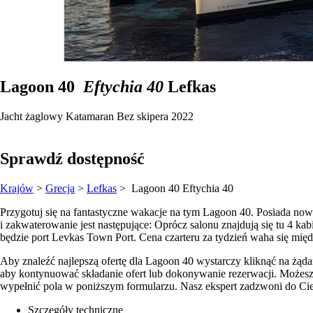
Lagoon 40
Eftychia 40
Lefkas
Jacht żaglowy
Katamaran
Bez skipera
2022
Sprawdź dostępność
Krajów
>
Grecja
>
Lefkas
> Lagoon 40
Eftychia 40
Przygotuj się na fantastyczne wakacje na tym Lagoon 40. Posiada now
i zakwaterowanie jest następujące: Oprócz salonu znajdują się tu 4 k
będzie port Levkas Town Port. Cena czarteru za tydzień waha się mię
Aby znaleźć najlepszą ofertę dla Lagoon 40 wystarczy kliknąć na żąda
aby kontynuować składanie ofert lub dokonywanie rezerwacji. Możesz 
wypełnić pola w poniższym formularzu. Nasz ekspert zadzwoni do Cie
Szczegóły techniczne