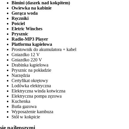
Bimini (daszek nad kokpitem)
Owiewka na kabinie
Gorąca woda
Ręczniki
Pościel
Eletric Winches
Prysznic
Radio-MP3 Player
Platforma kąpielowa
Prostownik do akumulatora + kabel
Gniazdko 12 V
Gniazdko 220 V
Drabinka kąpielowa
Prysznic na pokładzie
Narzędzia
Certyfikat okrętowy
Lodówka elektryczna
Elektryczna winda kotwiczna
Elektryczna pompa zęzowa
Kuchenka
Butla gazowa
Wyposażenie kambuza
Stół w kokpicie
się najlepszymi