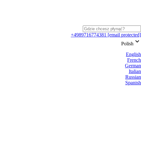
+4989716774381
[email protected]
keyboard_arrow_down
Polish
English
French
German
Italian
Russian
Spanish