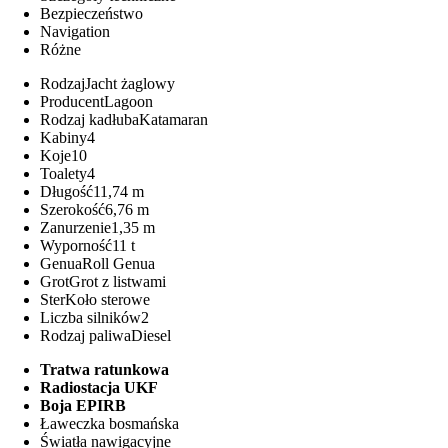
Bezpieczeństwo
Navigation
Różne
Rodzaj
Jacht żaglowy
Producent
Lagoon
Rodzaj kadłuba
Katamaran
Kabiny
4
Koje
10
Toalety
4
Długość
11,74 m
Szerokość
6,76 m
Zanurzenie
1,35 m
Wyporność
11 t
Genua
Roll Genua
Grot
Grot z listwami
Ster
Koło sterowe
Liczba silników
2
Rodzaj paliwa
Diesel
Tratwa ratunkowa
Radiostacja UKF
Boja EPIRB
Ławeczka bosmańska
Światła nawigacyjne