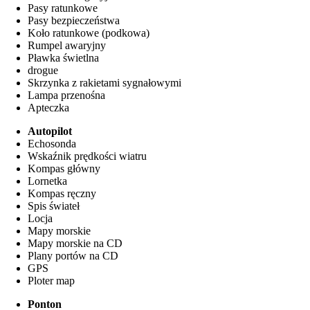
Pasy ratunkowe
Pasy bezpieczeństwa
Koło ratunkowe (podkowa)
Rumpel awaryjny
Pławka świetlna
drogue
Skrzynka z rakietami sygnałowymi
Lampa przenośna
Apteczka
Autopilot
Echosonda
Wskaźnik prędkości wiatru
Kompas główny
Lornetka
Kompas ręczny
Spis świateł
Locja
Mapy morskie
Mapy morskie na CD
Plany portów na CD
GPS
Ploter map
Ponton