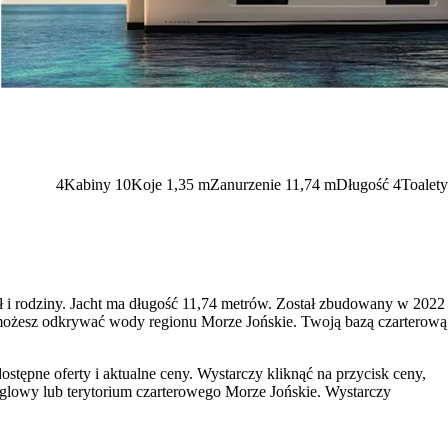
4
Kabiny
10
Koje
1,35
m
Zanurzenie
11,74 m
Długość
4
Toalety
ół i rodziny. Jacht ma długość 11,74 metrów. Został zbudowany w 2022
wy możesz odkrywać wody regionu Morze Jońskie. Twoją bazą czarterową
stępne oferty i aktualne ceny. Wystarczy kliknąć na przycisk ceny,
aglowy lub terytorium czarterowego Morze Jońskie. Wystarczy