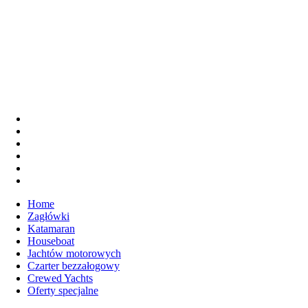
Home
Zagłówki
Katamaran
Houseboat
Jachtów motorowych
Czarter bezzałogowy
Crewed Yachts
Oferty specjalne