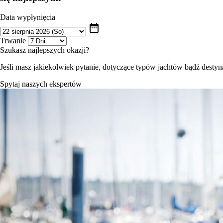
Data wypłynięcia
date_range
Trwanie
Szukasz najlepszych okazji?
Jeśli masz jakiekolwiek pytanie, dotyczące typów jachtów bądź destynac
Spytaj naszych ekspertów