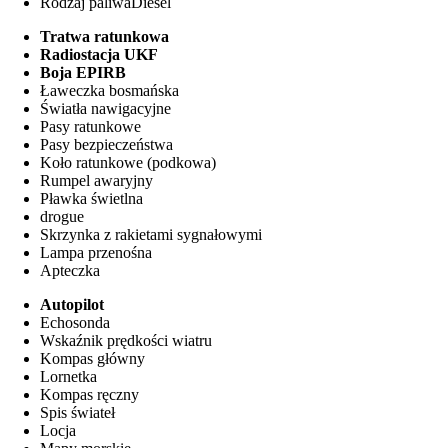
Rodzaj paliwa
Diesel
Tratwa ratunkowa
Radiostacja UKF
Boja EPIRB
Ławeczka bosmańska
Światła nawigacyjne
Pasy ratunkowe
Pasy bezpieczeństwa
Koło ratunkowe (podkowa)
Rumpel awaryjny
Pławka świetlna
drogue
Skrzynka z rakietami sygnałowymi
Lampa przenośna
Apteczka
Autopilot
Echosonda
Wskaźnik prędkości wiatru
Kompas główny
Lornetka
Kompas ręczny
Spis świateł
Locja