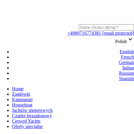
+4989716774381
[email protected]
keyboard_arrow_down
Polish
English
French
German
Italian
Russian
Spanish
Home
Zagłówki
Katamaran
Houseboat
Jachtów motorowych
Czarter bezzałogowy
Crewed Yachts
Oferty specjalne