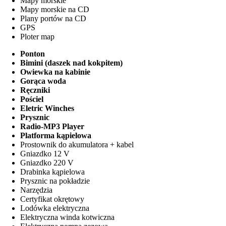
Mapy morskie
Mapy morskie na CD
Plany portów na CD
GPS
Ploter map
Ponton
Bimini (daszek nad kokpitem)
Owiewka na kabinie
Gorąca woda
Ręczniki
Pościel
Eletric Winches
Prysznic
Radio-MP3 Player
Platforma kąpielowa
Prostownik do akumulatora + kabel
Gniazdko 12 V
Gniazdko 220 V
Drabinka kąpielowa
Prysznic na pokładzie
Narzędzia
Certyfikat okrętowy
Lodówka elektryczna
Elektryczna winda kotwiczna