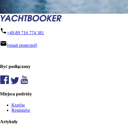
phone
+49-89 716 774 381
mail
[email protected]
Być podłączony
Miejsca podróży
Krajów
Regionów
Artykuły