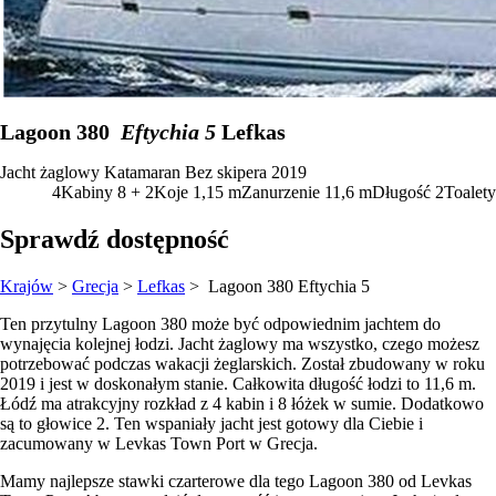
Lagoon 380
Eftychia 5
Lefkas
Jacht żaglowy
Katamaran
Bez skipera
2019
4
Kabiny
8 + 2
Koje
1,15
m
Zanurzenie
11,6 m
Długość
2
Toalety
Sprawdź dostępność
Krajów
>
Grecja
>
Lefkas
> Lagoon 380
Eftychia 5
Ten przytulny Lagoon 380 może być odpowiednim jachtem do
wynajęcia kolejnej łodzi. Jacht żaglowy ma wszystko, czego możesz
potrzebować podczas wakacji żeglarskich. Został zbudowany w roku
2019 i jest w doskonałym stanie. Całkowita długość łodzi to 11,6 m.
Łódź ma atrakcyjny rozkład z 4 kabin i 8 łóżek w sumie. Dodatkowo
są to głowice 2. Ten wspaniały jacht jest gotowy dla Ciebie i
zacumowany w Levkas Town Port w Grecja.
Mamy najlepsze stawki czarterowe dla tego Lagoon 380 od Levkas