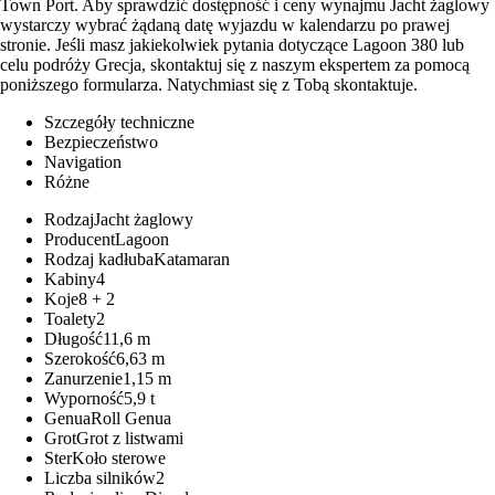
Town Port. Aby sprawdzić dostępność i ceny wynajmu Jacht żaglowy
wystarczy wybrać żądaną datę wyjazdu w kalendarzu po prawej
stronie. Jeśli masz jakiekolwiek pytania dotyczące Lagoon 380 lub
celu podróży Grecja, skontaktuj się z naszym ekspertem za pomocą
poniższego formularza. Natychmiast się z Tobą skontaktuje.
Szczegóły techniczne
Bezpieczeństwo
Navigation
Różne
Rodzaj
Jacht żaglowy
Producent
Lagoon
Rodzaj kadłuba
Katamaran
Kabiny
4
Koje
8 + 2
Toalety
2
Długość
11,6 m
Szerokość
6,63 m
Zanurzenie
1,15 m
Wyporność
5,9 t
Genua
Roll Genua
Grot
Grot z listwami
Ster
Koło sterowe
Liczba silników
2