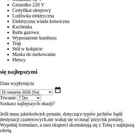
Gniazdko 220 V
Certyfikat okrętowy
Lodówka elektryczna
Elektryczna winda kotwiczna
Kuchenka
Butla gazowa
Wyposażenie kambuza
Trap
Stół w kokpicie
Maska do nurkowania
Płetwy
się najlepszymi
Data wypłynięcia
date_range
Trwanie
Szukasz najlepszych okazji?
Jeśli masz jakiekolwiek pytanie, dotyczące typów jachtów bądź
destynacji czarterowych,nie wahaj się wcisnąć przycisk poniżej.
Wypełnij formularz, a nasi eksperci skontaktują się z Tobą z najlepszą
ofertą.