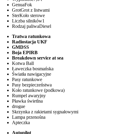
Genua
Fok
Grot
Grot z listwami
Ster
Koło sterowe
Liczba silników
1
Rodzaj paliwa
Diesel
Tratwa ratunkowa
Radiostacja UKF
GMDSS
Boja EPIRB
Breakdown service at sea
Kotwa Ball
Ławeczka bosmańska
Światła nawigacyjne
Pasy ratunkowe
Pasy bezpieczeństwa
Koło ratunkowe (podkowa)
Rumpel awaryjny
Pławka świetlna
drogue
Skrzynka z rakietami sygnałowymi
Lampa przenośna
Apteczka
Autopilot