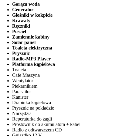
Gorąca woda
Generator
Głośniki w kokpicie
Krawaty
Ręczniki
Pościel
Zamiennie kabiny
Solar panel
Toaleta elektryczna
Prysznic
Radio-MP3 Player
Platforma kąpielowa
Toaleta
Cafe Maszyna
Wentylator
Piekarnikiem
Parasailor
Kanister
Drabinka kąpielowa
Prysznic na pokładzie
Narzędzia
Reperaturka do żagli
Prostownik do akumulatora + kabel
Radio z odtwarzczem CD
Gniazdko 12 V