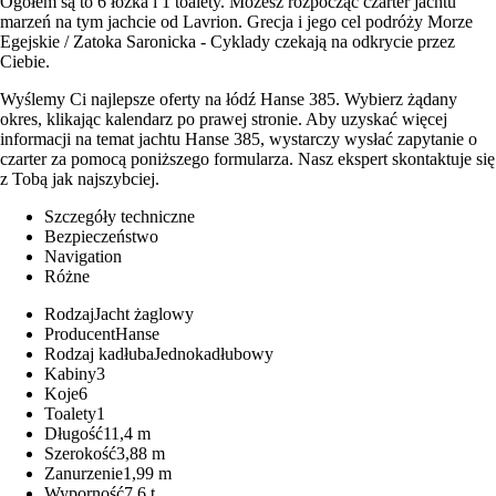
Ogółem są to 6 łóżka i 1 toalety. Możesz rozpocząć czarter jachtu
marzeń na tym jachcie od Lavrion. Grecja i jego cel podróży Morze
Egejskie / Zatoka Saronicka - Cyklady czekają na odkrycie przez
Ciebie.
Wyślemy Ci najlepsze oferty na łódź Hanse 385. Wybierz żądany
okres, klikając kalendarz po prawej stronie. Aby uzyskać więcej
informacji na temat jachtu Hanse 385, wystarczy wysłać zapytanie o
czarter za pomocą poniższego formularza. Nasz ekspert skontaktuje się
z Tobą jak najszybciej.
Szczegóły techniczne
Bezpieczeństwo
Navigation
Różne
Rodzaj
Jacht żaglowy
Producent
Hanse
Rodzaj kadłuba
Jednokadłubowy
Kabiny
3
Koje
6
Toalety
1
Długość
11,4 m
Szerokość
3,88 m
Zanurzenie
1,99 m
Wyporność
7,6 t