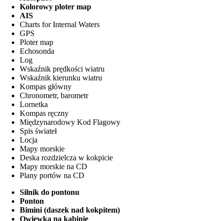
Kolorowy ploter map
AIS
Charts for Internal Waters
GPS
Ploter map
Echosonda
Log
Wskaźnik prędkości wiatru
Wskaźnik kierunku wiatru
Kompas główny
Chronometr, barometr
Lornetka
Kompas ręczny
Międzynarodowy Kod Flagowy
Spis świateł
Locja
Mapy morskie
Deska rozdzielcza w kokpicie
Mapy morskie na CD
Plany portów na CD
Silnik do pontonu
Ponton
Bimini (daszek nad kokpitem)
Owiewka na kabinie