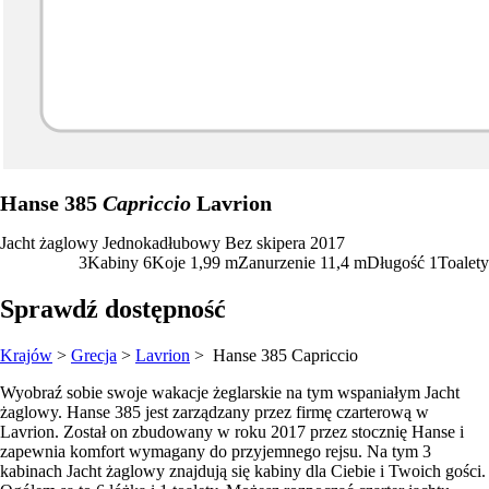
Hanse 385
Capriccio
Lavrion
Jacht żaglowy
Jednokadłubowy
Bez skipera
2017
3
Kabiny
6
Koje
1,99
m
Zanurzenie
11,4 m
Długość
1
Toalety
Sprawdź dostępność
Krajów
>
Grecja
>
Lavrion
> Hanse 385
Capriccio
Wyobraź sobie swoje wakacje żeglarskie na tym wspaniałym Jacht
żaglowy. Hanse 385 jest zarządzany przez firmę czarterową w
Lavrion. Został on zbudowany w roku 2017 przez stocznię Hanse i
zapewnia komfort wymagany do przyjemnego rejsu. Na tym 3
kabinach Jacht żaglowy znajdują się kabiny dla Ciebie i Twoich gości.