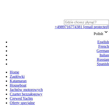
+4989716774381
[email protected]
keyboard_arrow_down
Polish
English
French
German
Italian
Russian
Spanish
Home
Zagłówki
Katamaran
Houseboat
Jachtów motorowych
Czarter bezzałogowy
Crewed Yachts
Oferty specjalne