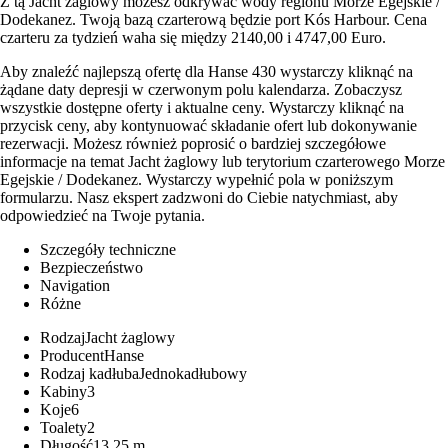
Z tą Jacht żaglowy możesz odkrywać wody regionu Morze Egejskie /
Dodekanez. Twoją bazą czarterową będzie port Kós Harbour. Cena
czarteru za tydzień waha się między 2140,00 i 4747,00 Euro.
Aby znaleźć najlepszą ofertę dla Hanse 430 wystarczy kliknąć na
żądane daty depresji w czerwonym polu kalendarza. Zobaczysz
wszystkie dostępne oferty i aktualne ceny. Wystarczy kliknąć na
przycisk ceny, aby kontynuować składanie ofert lub dokonywanie
rezerwacji. Możesz również poprosić o bardziej szczegółowe
informacje na temat Jacht żaglowy lub terytorium czarterowego Morze
Egejskie / Dodekanez. Wystarczy wypełnić pola w poniższym
formularzu. Nasz ekspert zadzwoni do Ciebie natychmiast, aby
odpowiedzieć na Twoje pytania.
Szczegóły techniczne
Bezpieczeństwo
Navigation
Różne
Rodzaj
Jacht żaglowy
Producent
Hanse
Rodzaj kadłuba
Jednokadłubowy
Kabiny
3
Koje
6
Toalety
2
Długość
13,25 m