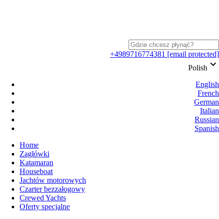
+4989716774381
[email protected]
keyboard_arrow_down
Polish
English
French
German
Italian
Russian
Spanish
Home
Zagłówki
Katamaran
Houseboat
Jachtów motorowych
Czarter bezzałogowy
Crewed Yachts
Oferty specjalne