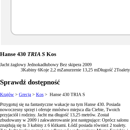
Hanse 430
TRIA S
Kos
Jacht żaglowy
Jednokadłubowy
Bez skipera
2009
3
Kabiny
6
Koje
2,2
m
Zanurzenie
13,25 m
Długość
2
Toalety
Sprawdź dostępność
Krajów
>
Grecja
>
Kos
> Hanse 430
TRIA S
Przygotuj się na fantastyczne wakacje na tym Hanse 430. Posiada
nowoczesny sprzęt i oferuje mnóstwo miejsca dla Ciebie, Twoich
przyjaciół i rodziny. Jacht ma długość 13,25 metrów. Został
zbudowany w 2009 i zakwaterowanie jest następujące: Oprócz salonu
znajdują się tu 3 kabiny z 6 łóżkami. Łódź posiada również 2 toalety.