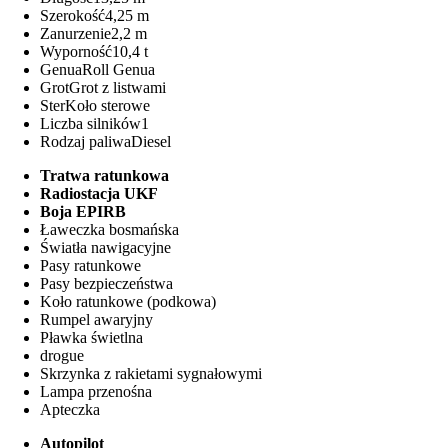
Szerokość
4,25 m
Zanurzenie
2,2 m
Wyporność
10,4 t
Genua
Roll Genua
Grot
Grot z listwami
Ster
Koło sterowe
Liczba silników
1
Rodzaj paliwa
Diesel
Tratwa ratunkowa
Radiostacja UKF
Boja EPIRB
Ławeczka bosmańska
Światła nawigacyjne
Pasy ratunkowe
Pasy bezpieczeństwa
Koło ratunkowe (podkowa)
Rumpel awaryjny
Pławka świetlna
drogue
Skrzynka z rakietami sygnałowymi
Lampa przenośna
Apteczka
Autopilot