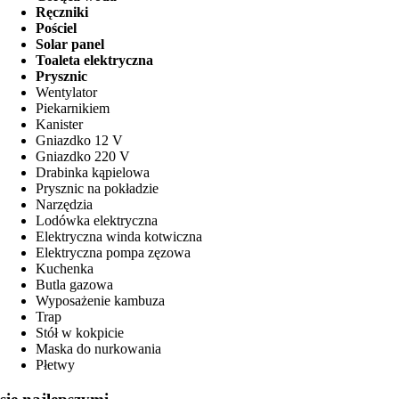
Ręczniki
Pościel
Solar panel
Toaleta elektryczna
Prysznic
Wentylator
Piekarnikiem
Kanister
Gniazdko 12 V
Gniazdko 220 V
Drabinka kąpielowa
Prysznic na pokładzie
Narzędzia
Lodówka elektryczna
Elektryczna winda kotwiczna
Elektryczna pompa zęzowa
Kuchenka
Butla gazowa
Wyposażenie kambuza
Trap
Stół w kokpicie
Maska do nurkowania
Płetwy