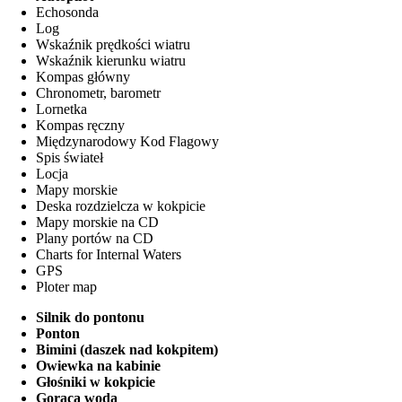
Echosonda
Log
Wskaźnik prędkości wiatru
Wskaźnik kierunku wiatru
Kompas główny
Chronometr, barometr
Lornetka
Kompas ręczny
Międzynarodowy Kod Flagowy
Spis świateł
Locja
Mapy morskie
Deska rozdzielcza w kokpicie
Mapy morskie na CD
Plany portów na CD
Charts for Internal Waters
GPS
Ploter map
Silnik do pontonu
Ponton
Bimini (daszek nad kokpitem)
Owiewka na kabinie
Głośniki w kokpicie
Gorąca woda