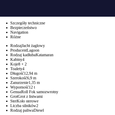
Szczegóły techniczne
Bezpieczeństwo
Navigation
Różne
Rodzaj
Jacht żaglowy
Producent
Lagoon
Rodzaj kadłuba
Katamaran
Kabiny
4
Koje
8 + 2
Toalety
4
Długość
12,94 m
Szerokość
6,9 m
Zanurzenie
1,35 m
Wyporność
12 t
Genua
Roll Fok samozwrotny
Grot
Grot z listwami
Ster
Koło sterowe
Liczba silników
2
Rodzaj paliwa
Diesel