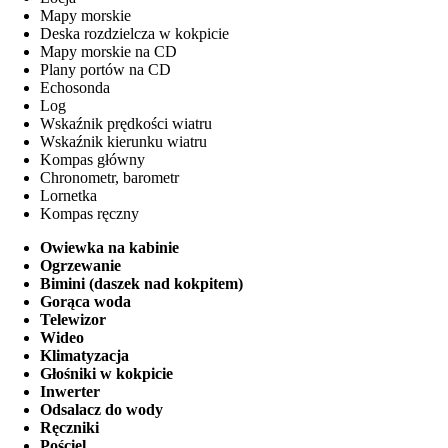
Mapy morskie
Deska rozdzielcza w kokpicie
Mapy morskie na CD
Plany portów na CD
Echosonda
Log
Wskaźnik prędkości wiatru
Wskaźnik kierunku wiatru
Kompas główny
Chronometr, barometr
Lornetka
Kompas ręczny
Owiewka na kabinie
Ogrzewanie
Bimini (daszek nad kokpitem)
Gorąca woda
Telewizor
Wideo
Klimatyzacja
Głośniki w kokpicie
Inwerter
Odsalacz do wody
Ręczniki
Pościel