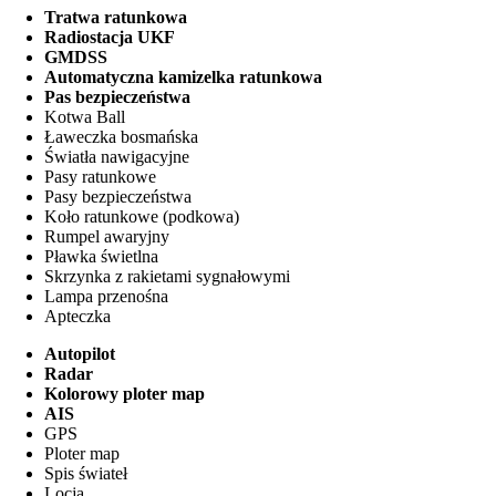
Tratwa ratunkowa
Radiostacja UKF
GMDSS
Automatyczna kamizelka ratunkowa
Pas bezpieczeństwa
Kotwa Ball
Ławeczka bosmańska
Światła nawigacyjne
Pasy ratunkowe
Pasy bezpieczeństwa
Koło ratunkowe (podkowa)
Rumpel awaryjny
Pławka świetlna
Skrzynka z rakietami sygnałowymi
Lampa przenośna
Apteczka
Autopilot
Radar
Kolorowy ploter map
AIS
GPS
Ploter map
Spis świateł
Locja