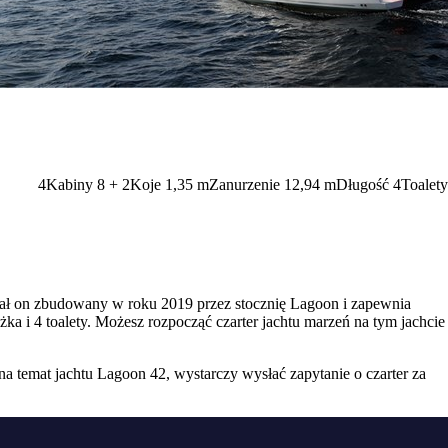
4
Kabiny
8 + 2
Koje
1,35
m
Zanurzenie
12,94 m
Długość
4
Toalety
stał on zbudowany w roku 2019 przez stocznię Lagoon i zapewnia
ka i 4 toalety. Możesz rozpocząć czarter jachtu marzeń na tym jachcie
na temat jachtu Lagoon 42, wystarczy wysłać zapytanie o czarter za