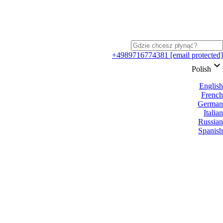
+4989716774381
[email protected]
keyboard_arrow_down
Polish
English
French
German
Italian
Russian
Spanish