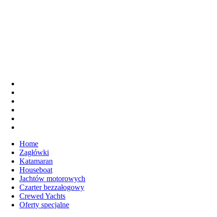
Home
Zagłówki
Katamaran
Houseboat
Jachtów motorowych
Czarter bezzałogowy
Crewed Yachts
Oferty specjalne