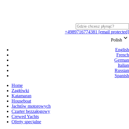
+4989716774381
[email protected]
keyboard_arrow_down
Polish
English
French
German
Italian
Russian
Spanish
Home
Zagłówki
Katamaran
Houseboat
Jachtów motorowych
Czarter bezzałogowy
Crewed Yachts
Oferty specjalne