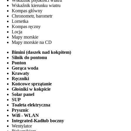
Wskaźnik prędkości wiatru
Wskaźnik kierunku wiatru
Kompas główny
Chronometr, barometr
Lornetka
Kompas ręczny
Locja
Mapy morskie
Mapy morskie na CD
Bimini (daszek nad kokpitem)
Silnik do pontonu
Ponton
Gorąca woda
Krawaty
Ręczniki
Końcowe sprzątanie
Głośniki w kokpicie
Solar panel
SUP
Toaleta elektryczna
Prysznic
Wifi - WLAN
Integrated-Kadłub boczny
Wentylator