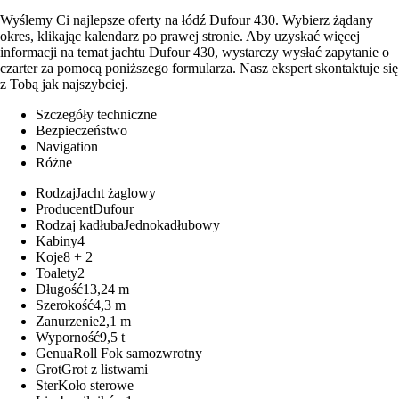
Wyślemy Ci najlepsze oferty na łódź Dufour 430. Wybierz żądany
okres, klikając kalendarz po prawej stronie. Aby uzyskać więcej
informacji na temat jachtu Dufour 430, wystarczy wysłać zapytanie o
czarter za pomocą poniższego formularza. Nasz ekspert skontaktuje się
z Tobą jak najszybciej.
Szczegóły techniczne
Bezpieczeństwo
Navigation
Różne
Rodzaj
Jacht żaglowy
Producent
Dufour
Rodzaj kadłuba
Jednokadłubowy
Kabiny
4
Koje
8 + 2
Toalety
2
Długość
13,24 m
Szerokość
4,3 m
Zanurzenie
2,1 m
Wyporność
9,5 t
Genua
Roll Fok samozwrotny
Grot
Grot z listwami
Ster
Koło sterowe