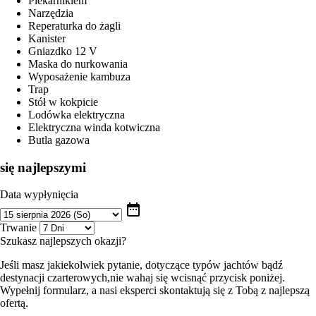
Piekarnikiem
Narzędzia
Reperaturka do żagli
Kanister
Gniazdko 12 V
Maska do nurkowania
Wyposażenie kambuza
Trap
Stół w kokpicie
Lodówka elektryczna
Elektryczna winda kotwiczna
Butla gazowa
się najlepszymi
Data wypłynięcia
date_range
Trwanie
Szukasz najlepszych okazji?
Jeśli masz jakiekolwiek pytanie, dotyczące typów jachtów bądź
destynacji czarterowych,nie wahaj się wcisnąć przycisk poniżej.
Wypełnij formularz, a nasi eksperci skontaktują się z Tobą z najlepszą
ofertą.