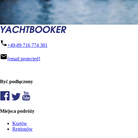
phone
+49-89 716 774 381
mail
[email protected]
Być podłączony
Miejsca podróży
Krajów
Regionów