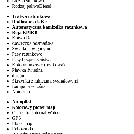
Liczba silników
1
Rodzaj paliwa
Diesel
Tratwa ratunkowa
Radiostacja UKF
Automatyczna kamizelka ratunkowa
Boja EPIRB
Kotwa Ball
Ławeczka bosmańska
Światła nawigacyjne
Pasy ratunkowe
Pasy bezpieczeństwa
Koło ratunkowe (podkowa)
Pławka świetlna
drogue
Skrzynka z rakietami sygnałowymi
Lampa przenośna
Apteczka
Autopilot
Kolorowy ploter map
Charts for Internal Waters
GPS
Ploter map
Echosonda