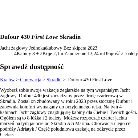
Dufour 430
First Love
Skradin
Jacht żaglowy
Jednokadłubowy
Bez skipera
2023
4
Kabiny
8 + 2
Koje
2,1
m
Zanurzenie
13,24 m
Długość
2
Toalety
Sprawdź dostępność
Krajów
>
Chorwacja
>
Skradin
> Dufour 430
First Love
Wyobraź sobie swoje wakacje żeglarskie na tym wspaniałym Jacht
żaglowy. Dufour 430 jest zarządzany przez firmę czarterową w
Skradin. Został on zbudowany w roku 2023 przez stocznię Dufour i
zapewnia komfort wymagany do przyjemnego rejsu. Na tym 4
kabinach Jacht żaglowy znajdują się kabiny dla Ciebie i Twoich gości.
Ogółem są to 8 łóżka i 2 toalety. Możesz rozpocząć czarter jachtu
marzeń na tym jachcie od Skradin Aci Marina. Chorwacja i jego cel
podróży Adriatyk / Część południowa czekają na odkrycie przez
Ciebie.