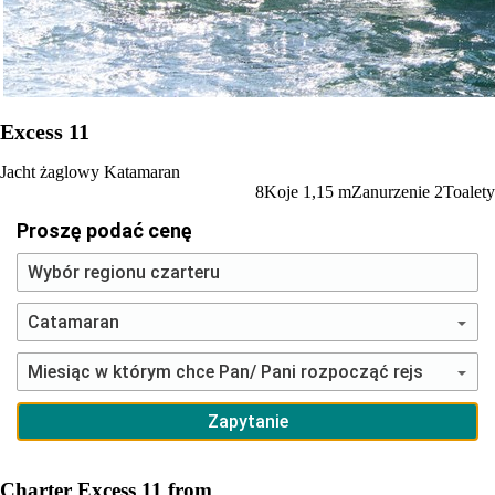
Excess 11
Jacht żaglowy
Katamaran
8
Koje
1,15
m
Zanurzenie
2
Toalety
Proszę podać cenę
Charter Excess 11 from