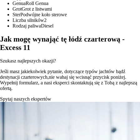
Genua
Roll Genua
Grot
Grot z listwami
Ster
Podwójne koło sterowe
Liczba silników
2
Rodzaj paliwa
Diesel
Jak mogę wynająć tę łódź czarterową -
Excess 11
Szukasz najlepszych okazji?
Jeśli masz jakiekolwiek pytanie, dotyczące typów jachtów bądź
destynacji czarterowych,nie wahaj się wcisnąć przycisk poniżej.
Wypełnij formularz, a nasi eksperci skontaktują się z Tobą z najlepszą
ofertą.
Spytaj naszych ekspertów