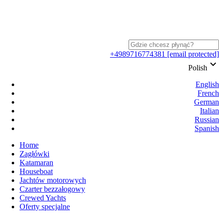
+4989716774381
[email protected]
keyboard_arrow_down
Polish
English
French
German
Italian
Russian
Spanish
Home
Zagłówki
Katamaran
Houseboat
Jachtów motorowych
Czarter bezzałogowy
Crewed Yachts
Oferty specjalne