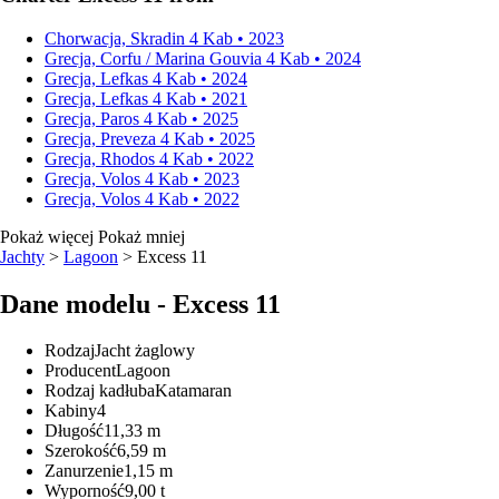
Chorwacja, Skradin
4 Kab • 2023
Grecja, Corfu / Marina Gouvia
4 Kab • 2024
Grecja, Lefkas
4 Kab • 2024
Grecja, Lefkas
4 Kab • 2021
Grecja, Paros
4 Kab • 2025
Grecja, Preveza
4 Kab • 2025
Grecja, Rhodos
4 Kab • 2022
Grecja, Volos
4 Kab • 2023
Grecja, Volos
4 Kab • 2022
Pokaż więcej
Pokaż mniej
Jachty
>
Lagoon
> Excess 11
Dane modelu - Excess 11
Rodzaj
Jacht żaglowy
Producent
Lagoon
Rodzaj kadłuba
Katamaran
Kabiny
4
Długość
11,33 m
Szerokość
6,59 m
Zanurzenie
1,15 m
Wyporność
9,00 t