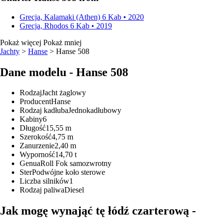
Grecja, Kalamaki (Athen)
6 Kab • 2020
Grecja, Rhodos
6 Kab • 2019
Pokaż więcej
Pokaż mniej
Jachty
>
Hanse
> Hanse 508
Dane modelu - Hanse 508
Rodzaj
Jacht żaglowy
Producent
Hanse
Rodzaj kadłuba
Jednokadłubowy
Kabiny
6
Długość
15,55 m
Szerokość
4,75 m
Zanurzenie
2,40 m
Wyporność
14,70 t
Genua
Roll Fok samozwrotny
Ster
Podwójne koło sterowe
Liczba silników
1
Rodzaj paliwa
Diesel
Jak mogę wynająć tę łódź czarterową -