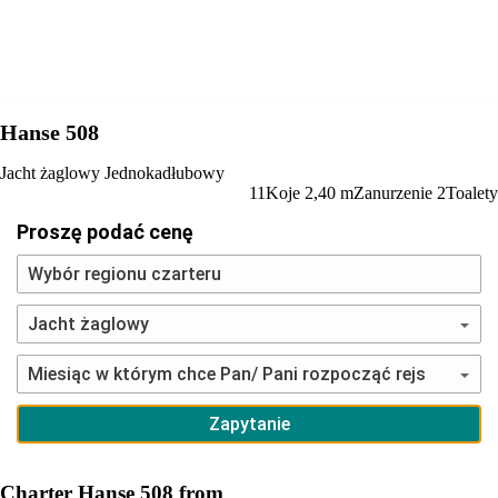
Hanse 508
Jacht żaglowy
Jednokadłubowy
11
Koje
2,40
m
Zanurzenie
2
Toalety
Proszę podać cenę
Charter Hanse 508 from