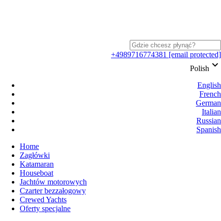
+4989716774381
[email protected]
keyboard_arrow_down
Polish
English
French
German
Italian
Russian
Spanish
Home
Zagłówki
Katamaran
Houseboat
Jachtów motorowych
Czarter bezzałogowy
Crewed Yachts
Oferty specjalne