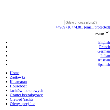
+4989716774381
[email protected]
keyboard_arrow_down
Polish
English
French
German
Italian
Russian
Spanish
Home
Zagłówki
Katamaran
Houseboat
Jachtów motorowych
Czarter bezzałogowy
Crewed Yachts
Oferty specjalne