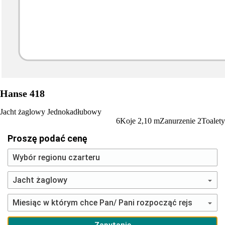
Hanse 418
Jacht żaglowy
Jednokadłubowy
6
Koje
2,10
m
Zanurzenie
2
Toalety
Proszę podać cenę