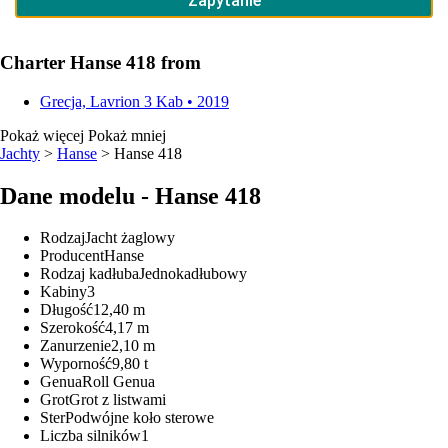
Charter Hanse 418 from
Grecja, Lavrion
3 Kab • 2019
Pokaż więcej
Pokaż mniej
Jachty
>
Hanse
> Hanse 418
Dane modelu - Hanse 418
Rodzaj
Jacht żaglowy
Producent
Hanse
Rodzaj kadłuba
Jednokadłubowy
Kabiny
3
Długość
12,40 m
Szerokość
4,17 m
Zanurzenie
2,10 m
Wyporność
9,80 t
Genua
Roll Genua
Grot
Grot z listwami
Ster
Podwójne koło sterowe
Liczba silników
1