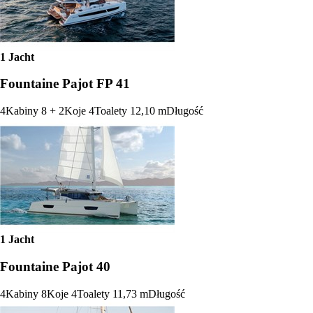
1 Jacht
Fountaine Pajot FP 41
4
Kabiny
8 + 2
Koje
4
Toalety
12,10 m
Długość
1 Jacht
Fountaine Pajot 40
4
Kabiny
8
Koje
4
Toalety
11,73 m
Długość