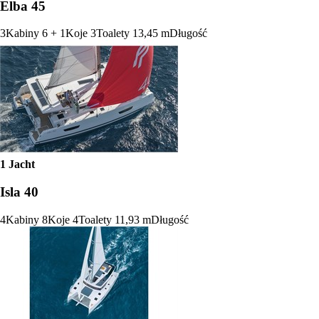
Elba 45
3
Kabiny
6 + 1
Koje
3
Toalety
13,45 m
Długość
1 Jacht
Isla 40
4
Kabiny
8
Koje
4
Toalety
11,93 m
Długość