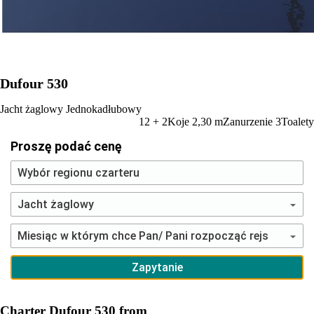
Dufour 530
Jacht żaglowy
Jednokadłubowy
12 + 2
Koje
2,30
m
Zanurzenie
3
Toalety
Proszę podać cenę
Charter Dufour 530 from