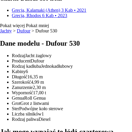
Grecja, Kalamaki (Athen)
3 Kab • 2021
Grecja, Rhodos
6 Kab • 2023
Pokaż więcej
Pokaż mniej
Jachty
>
Dufour
> Dufour 530
Dane modelu - Dufour 530
Rodzaj
Jacht żaglowy
Producent
Dufour
Rodzaj kadłuba
Jednokadłubowy
Kabiny
6
Długość
16,35 m
Szerokość
4,99 m
Zanurzenie
2,30 m
Wyporność
17,00 t
Genua
Roll Genua
Grot
Grot z listwami
Ster
Podwójne koło sterowe
Liczba silników
1
Rodzaj paliwa
Diesel
Jak mogę wynająć tę łódź czarterową -