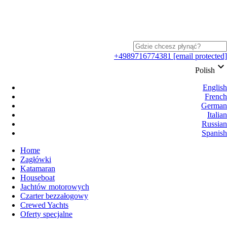
+4989716774381
[email protected]
keyboard_arrow_down
Polish
English
French
German
Italian
Russian
Spanish
Home
Zagłówki
Katamaran
Houseboat
Jachtów motorowych
Czarter bezzałogowy
Crewed Yachts
Oferty specjalne