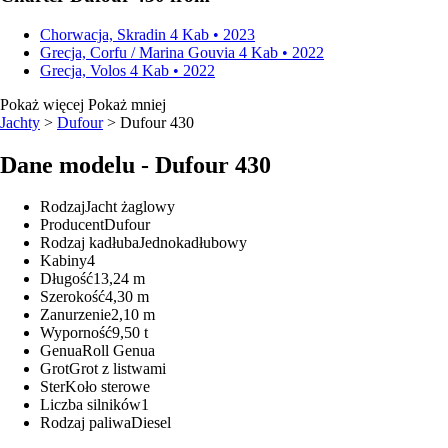
Chorwacja, Skradin
4 Kab • 2023
Grecja, Corfu / Marina Gouvia
4 Kab • 2022
Grecja, Volos
4 Kab • 2022
Pokaż więcej
Pokaż mniej
Jachty
>
Dufour
> Dufour 430
Dane modelu - Dufour 430
Rodzaj
Jacht żaglowy
Producent
Dufour
Rodzaj kadłuba
Jednokadłubowy
Kabiny
4
Długość
13,24 m
Szerokość
4,30 m
Zanurzenie
2,10 m
Wyporność
9,50 t
Genua
Roll Genua
Grot
Grot z listwami
Ster
Koło sterowe
Liczba silników
1
Rodzaj paliwa
Diesel