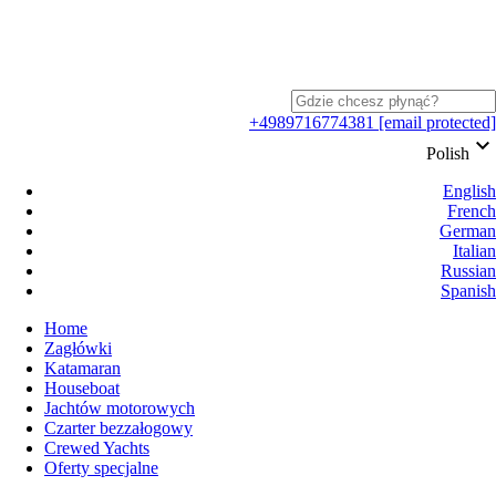
+4989716774381
[email protected]
keyboard_arrow_down
Polish
English
French
German
Italian
Russian
Spanish
Home
Zagłówki
Katamaran
Houseboat
Jachtów motorowych
Czarter bezzałogowy
Crewed Yachts
Oferty specjalne