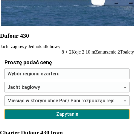
Dufour 430
Jacht żaglowy
Jednokadłubowy
8 + 2
Koje
2,10
m
Zanurzenie
2
Toalety
Proszę podać cenę
Charter Dufour 430 from