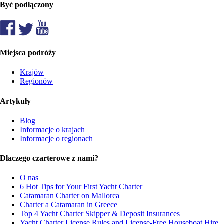
Być podłączony
Miejsca podróży
Krajów
Regionów
Artykuły
Blog
Informacje o krajach
Informacje o regionach
Dlaczego czarterowe z nami?
O nas
6 Hot Tips for Your First Yacht Charter
Catamaran Charter on Mallorca
Charter a Catamaran in Greece
Top 4 Yacht Charter Skipper & Deposit Insurances
Yacht Charter License Rules and License-Free Houseboat Hire