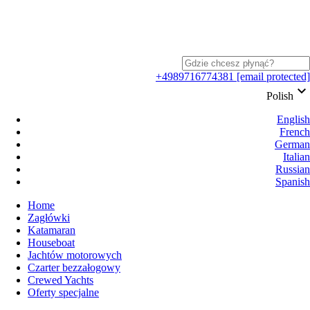
+4989716774381
[email protected]
keyboard_arrow_down
Polish
English
French
German
Italian
Russian
Spanish
Home
Zagłówki
Katamaran
Houseboat
Jachtów motorowych
Czarter bezzałogowy
Crewed Yachts
Oferty specjalne