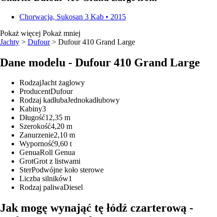
Chorwacja, Sukosan
3 Kab • 2015
Pokaż więcej
Pokaż mniej
Jachty
>
Dufour
> Dufour 410 Grand Large
Dane modelu - Dufour 410 Grand Large
Rodzaj
Jacht żaglowy
Producent
Dufour
Rodzaj kadłuba
Jednokadłubowy
Kabiny
3
Długość
12,35 m
Szerokość
4,20 m
Zanurzenie
2,10 m
Wyporność
9,60 t
Genua
Roll Genua
Grot
Grot z listwami
Ster
Podwójne koło sterowe
Liczba silników
1
Rodzaj paliwa
Diesel
Jak mogę wynająć tę łódź czarterową -