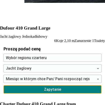
Dufour 410 Grand Large
Jacht żaglowy
Jednokadłubowy
6
Koje
2,10
m
Zanurzenie
1
Toalety
Proszę podać cenę
Charter Dufour 410 Grand Large from