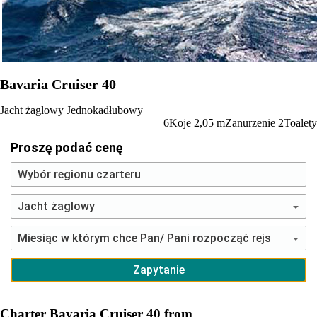
Bavaria Cruiser 40
Jacht żaglowy
Jednokadłubowy
6
Koje
2,05
m
Zanurzenie
2
Toalety
Proszę podać cenę
Charter Bavaria Cruiser 40 from