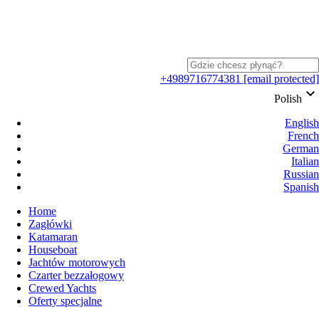
+4989716774381
[email protected]
keyboard_arrow_down
Polish
English
French
German
Italian
Russian
Spanish
Home
Zagłówki
Katamaran
Houseboat
Jachtów motorowych
Czarter bezzałogowy
Crewed Yachts
Oferty specjalne