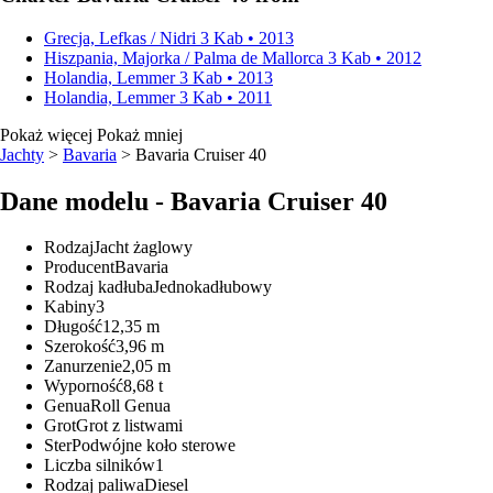
Grecja, Lefkas / Nidri
3 Kab • 2013
Hiszpania, Majorka / Palma de Mallorca
3 Kab • 2012
Holandia, Lemmer
3 Kab • 2013
Holandia, Lemmer
3 Kab • 2011
Pokaż więcej
Pokaż mniej
Jachty
>
Bavaria
> Bavaria Cruiser 40
Dane modelu - Bavaria Cruiser 40
Rodzaj
Jacht żaglowy
Producent
Bavaria
Rodzaj kadłuba
Jednokadłubowy
Kabiny
3
Długość
12,35 m
Szerokość
3,96 m
Zanurzenie
2,05 m
Wyporność
8,68 t
Genua
Roll Genua
Grot
Grot z listwami
Ster
Podwójne koło sterowe
Liczba silników
1
Rodzaj paliwa
Diesel