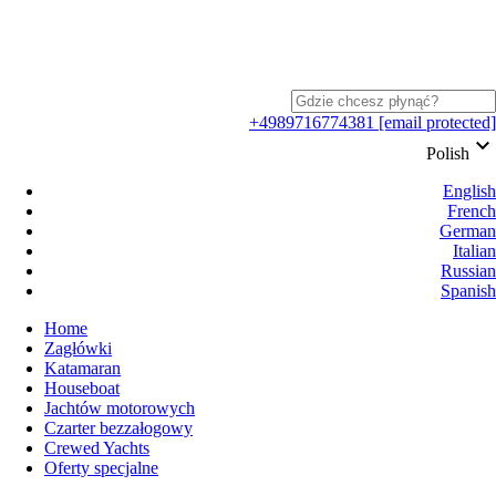
+4989716774381
[email protected]
keyboard_arrow_down
Polish
English
French
German
Italian
Russian
Spanish
Home
Zagłówki
Katamaran
Houseboat
Jachtów motorowych
Czarter bezzałogowy
Crewed Yachts
Oferty specjalne