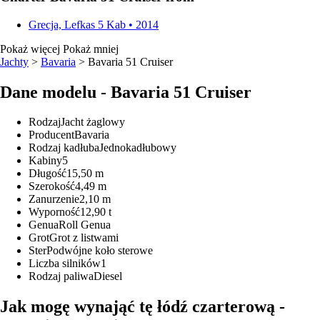
Grecja, Lefkas
5 Kab • 2014
Pokaż więcej
Pokaż mniej
Jachty
>
Bavaria
> Bavaria 51 Cruiser
Dane modelu - Bavaria 51 Cruiser
Rodzaj
Jacht żaglowy
Producent
Bavaria
Rodzaj kadłuba
Jednokadłubowy
Kabiny
5
Długość
15,50 m
Szerokość
4,49 m
Zanurzenie
2,10 m
Wyporność
12,90 t
Genua
Roll Genua
Grot
Grot z listwami
Ster
Podwójne koło sterowe
Liczba silników
1
Rodzaj paliwa
Diesel
Jak mogę wynająć tę łódź czarterową -