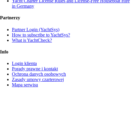
Yacht Charter License Rules and License-Free Houseboat Hire
in Germany
Partnerzy
Partner Login (YachtSys)
How to subscribe to YachtSys?
What is YachtCheck?
Info
Login klienta
Porady prawne i kontakt
Ochrona danych osobowych
Zasady umowy czarterowej
Mapa serwisu