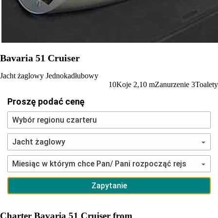
Bavaria 51 Cruiser
Jacht żaglowy
Jednokadłubowy
10
Koje
2,10
m
Zanurzenie
3
Toalety
Proszę podać cenę
Charter Bavaria 51 Cruiser from