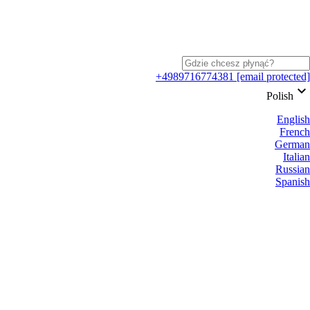
+4989716774381
[email protected]
keyboard_arrow_down
Polish
English
French
German
Italian
Russian
Spanish