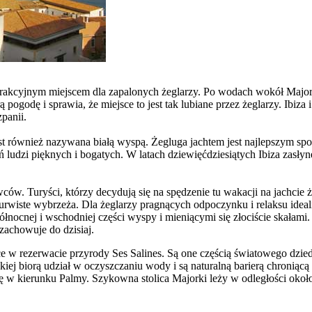
rakcyjnym miejscem dla zapalonych żeglarzy. Po wodach wokół Majork
ą pogodę i sprawia, że miejsce to jest tak lubiane przez żeglarzy. I
panii.
 również nazywana białą wyspą. Żegluga jachtem jest najlepszym spos
ań ludzi pięknych i bogatych. W latach dziewięćdziesiątych Ibiza zasły
ców. Turyści, którzy decydują się na spędzenie tu wakacji na jachc
ne urwiste wybrzeża. Dla żeglarzy pragnących odpoczynku i relaksu id
łnocnej i wschodniej części wyspy i mieniącymi się złociście skałam
 zachowuje do dzisiaj.
ące w rezerwacie przyrody Ses Salines. Są one częścią światowego dzi
j biorą udział w oczyszczaniu wody i są naturalną barierą chroniącą 
ę w kierunku Palmy. Szykowna stolica Majorki leży w odległości około