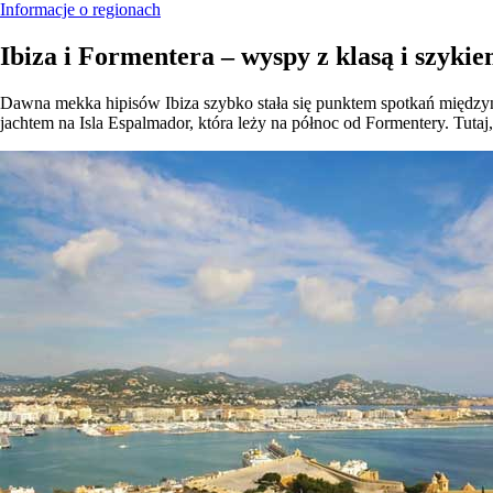
Informacje o regionach
Ibiza i Formentera – wyspy z klasą i szyki
Dawna mekka hipisów Ibiza szybko stała się punktem spotkań międzyn
jachtem na Isla Espalmador, która leży na północ od Formentery. Tut