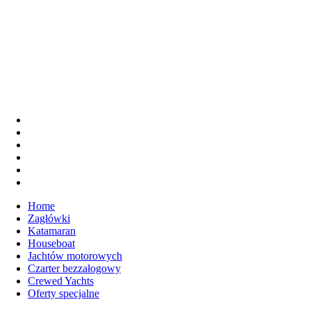
Home
Zagłówki
Katamaran
Houseboat
Jachtów motorowych
Czarter bezzałogowy
Crewed Yachts
Oferty specjalne