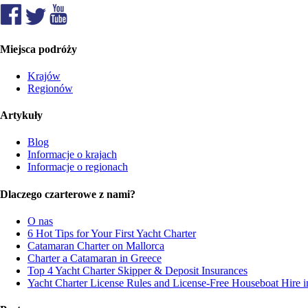
Miejsca podróży
Krajów
Regionów
Artykuły
Blog
Informacje o krajach
Informacje o regionach
Dlaczego czarterowe z nami?
O nas
6 Hot Tips for Your First Yacht Charter
Catamaran Charter on Mallorca
Charter a Catamaran in Greece
Top 4 Yacht Charter Skipper & Deposit Insurances
Yacht Charter License Rules and License-Free Houseboat Hire 