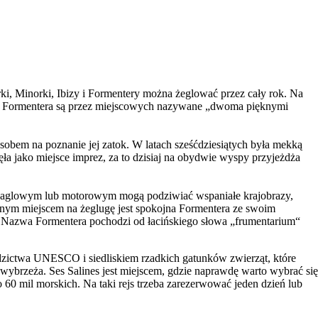
i, Minorki, Ibizy i Formentery można żeglować przez cały rok. Na
biza i Formentera są przez miejscowych nazywane „dwoma pięknymi
obem na poznanie jej zatok. W latach sześćdziesiątych była mekką
nęła jako miejsce imprez, za to dzisiaj na obydwie wyspy przyjeżdża
ie żaglowym lub motorowym mogą podziwiać wspaniałe krajobrazy,
ealnym miejscem na żeglugę jest spokojna Formentera ze swoim
i. Nazwa Formentera pochodzi od łacińskiego słowa „frumentarium“
edzictwa UNESCO i siedliskiem rzadkich gatunków zwierząt, które
wybrzeża. Ses Salines jest miejscem, gdzie naprawdę warto wybrać się
 60 mil morskich. Na taki rejs trzeba zarezerwować jeden dzień lub