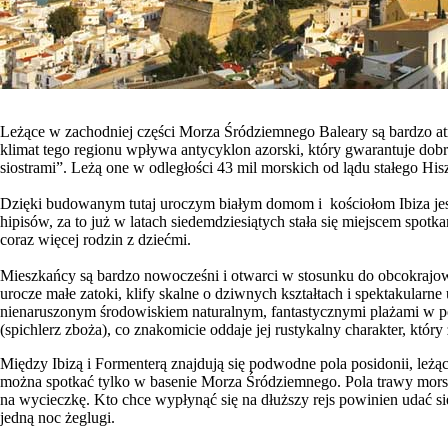
Leżące w zachodniej części Morza Śródziemnego Baleary są bardzo at
klimat tego regionu wpływa antycyklon azorski, który gwarantuje dobr
siostrami”. Leżą one w odległości 43 mil morskich od lądu stałego Hisz
Dzięki budowanym tutaj uroczym białym domom i kościołom Ibiza jest
hipisów, za to już w latach siedemdziesiątych stała się miejscem spotk
coraz więcej rodzin z dziećmi.
Mieszkańcy są bardzo nowocześni i otwarci w stosunku do obcokrajow
urocze małe zatoki, klify skalne o dziwnych kształtach i spektakular
nienaruszonym środowiskiem naturalnym, fantastycznymi plażami w pó
(spichlerz zboża), co znakomicie oddaje jej rustykalny charakter, który
Między Ibizą i Formenterą znajdują się podwodne pola posidonii, leż
można spotkać tylko w basenie Morza Śródziemnego. Pola trawy morskie
na wycieczkę. Kto chce wypłynąć się na dłuższy rejs powinien udać si
jedną noc żeglugi.