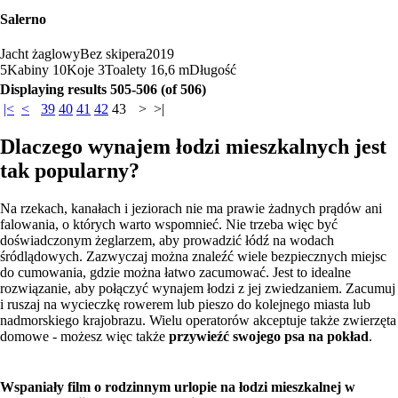
Salerno
Jacht żaglowy
Bez skipera
2019
5
Kabiny
10
Koje
3
Toalety
16,6 m
Długość
Displaying results 505-506 (of 506)
|<
<
39
40
41
42
43
>
>|
Dlaczego wynajem łodzi mieszkalnych jest
tak popularny?
Na rzekach, kanałach i jeziorach nie ma prawie żadnych prądów ani
falowania, o których warto wspomnieć. Nie trzeba więc być
doświadczonym żeglarzem, aby prowadzić łódź na wodach
śródlądowych. Zazwyczaj można znaleźć wiele bezpiecznych miejsc
do cumowania, gdzie można łatwo zacumować. Jest to idealne
rozwiązanie, aby połączyć wynajem łodzi z jej zwiedzaniem. Zacumuj
i ruszaj na wycieczkę rowerem lub pieszo do kolejnego miasta lub
nadmorskiego krajobrazu. Wielu operatorów akceptuje także zwierzęta
domowe - możesz więc także
przywieźć swojego psa na pokład
.
Wspaniały film o rodzinnym urlopie na łodzi mieszkalnej w