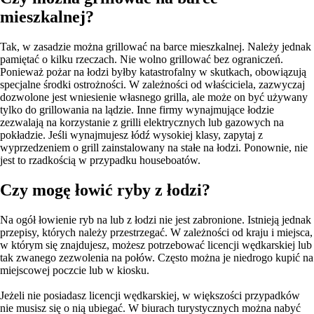
mieszkalnej?
Tak, w zasadzie można grillować na barce mieszkalnej. Należy jednak
pamiętać o kilku rzeczach. Nie wolno grillować bez ograniczeń.
Ponieważ pożar na łodzi byłby katastrofalny w skutkach, obowiązują
specjalne środki ostrożności. W zależności od właściciela, zazwyczaj
dozwolone jest wniesienie własnego grilla, ale może on być używany
tylko do grillowania na lądzie. Inne firmy wynajmujące łodzie
zezwalają na korzystanie z grilli elektrycznych lub gazowych na
pokładzie. Jeśli wynajmujesz łódź wysokiej klasy, zapytaj z
wyprzedzeniem o grill zainstalowany na stałe na łodzi. Ponownie, nie
jest to rzadkością w przypadku houseboatów.
Czy mogę łowić ryby z łodzi?
Na ogół łowienie ryb na lub z łodzi nie jest zabronione. Istnieją jednak
przepisy, których należy przestrzegać. W zależności od kraju i miejsca,
w którym się znajdujesz, możesz potrzebować licencji wędkarskiej lub
tak zwanego zezwolenia na połów. Często można je niedrogo kupić na
miejscowej poczcie lub w kiosku.
Jeżeli nie posiadasz licencji wędkarskiej, w większości przypadków
nie musisz się o nią ubiegać. W biurach turystycznych można nabyć