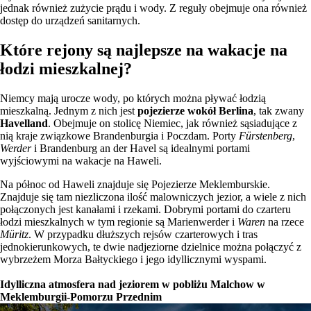
jednak również zużycie prądu i wody. Z reguły obejmuje ona również
dostęp do urządzeń sanitarnych.
Które rejony są najlepsze na wakacje na
łodzi mieszkalnej?
Niemcy mają urocze wody, po których można pływać łodzią
mieszkalną. Jednym z nich jest
pojezierze wokół Berlina
, tak zwany
Havelland
. Obejmuje on stolicę Niemiec, jak również sąsiadujące z
nią kraje związkowe Brandenburgia i Poczdam. Porty
Fürstenberg
,
Werder
i Brandenburg an der Havel są idealnymi portami
wyjściowymi na wakacje na Haweli.
Na północ od Haweli znajduje się Pojezierze Meklemburskie.
Znajduje się tam niezliczona ilość malowniczych jezior, a wiele z nich
połączonych jest kanałami i rzekami. Dobrymi portami do czarteru
łodzi mieszkalnych w tym regionie są Marienwerder i
Waren
na rzece
Müritz
. W przypadku dłuższych rejsów czarterowych i tras
jednokierunkowych, te dwie nadjeziorne dzielnice można połączyć z
wybrzeżem Morza Bałtyckiego i jego idyllicznymi wyspami.
Idylliczna atmosfera nad jeziorem w pobliżu Malchow w
Meklemburgii-Pomorzu Przednim