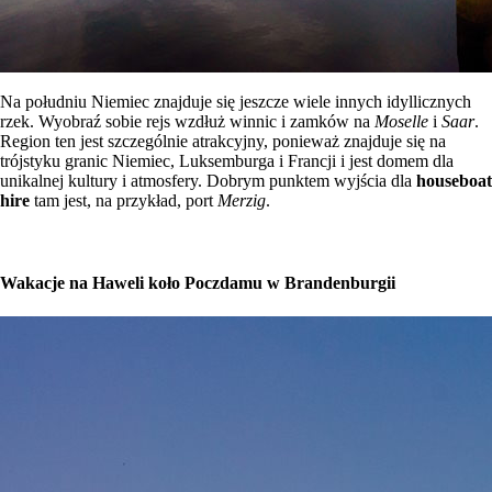
Na południu Niemiec znajduje się jeszcze wiele innych idyllicznych
rzek. Wyobraź sobie rejs wzdłuż winnic i zamków na
Moselle
i
Saar
.
Region ten jest szczególnie atrakcyjny, ponieważ znajduje się na
trójstyku granic Niemiec, Luksemburga i Francji i jest domem dla
unikalnej kultury i atmosfery. Dobrym punktem wyjścia dla
houseboat
hire
tam jest, na przykład, port
Merzig
.
Wakacje na Haweli koło Poczdamu w Brandenburgii