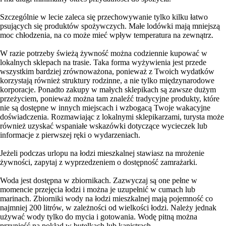
Szczególnie w lecie zaleca się przechowywanie tylko kilku łatwo
psujących się produktów spożywczych. Małe lodówki mają mniejszą
moc chłodzenia, na co może mieć wpływ temperatura na zewnątrz.
W razie potrzeby świeżą żywność można codziennie kupować w
lokalnych sklepach na trasie. Taka forma wyżywienia jest przede
wszystkim bardziej zrównoważona, ponieważ z Twoich wydatków
korzystają również struktury rodzinne, a nie tylko międzynarodowe
korporacje. Ponadto zakupy w małych sklepikach są zawsze dużym
przeżyciem, ponieważ można tam znaleźć tradycyjne produkty, które
nie są dostępne w innych miejscach i wzbogacą Twoje wakacyjne
doświadczenia. Rozmawiając z lokalnymi sklepikarzami, turysta może
również uzyskać wspaniałe wskazówki dotyczące wycieczek lub
informacje z pierwszej ręki o wydarzeniach.
Jeżeli podczas urlopu na łodzi mieszkalnej stawiasz na mrożenie
żywności, zapytaj z wyprzedzeniem o dostępność zamrażarki.
Woda jest dostępna w zbiornikach. Zazwyczaj są one pełne w
momencie przejęcia łodzi i można je uzupełnić w cumach lub
marinach. Zbiorniki wody na łodzi mieszkalnej mają pojemność co
najmniej 200 litrów, w zależności od wielkości łodzi. Należy jednak
używać wody tylko do mycia i gotowania. Wodę pitną można
przynieść na pokład w butelkach lub kanistrach.