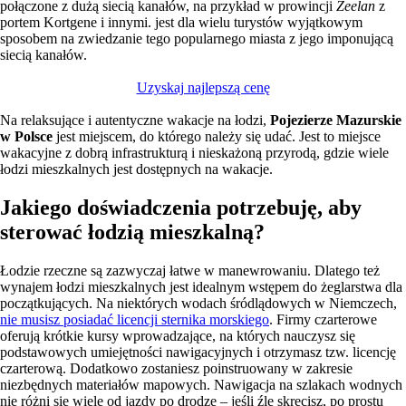
połączone z dużą siecią kanałów, na przykład w prowincji
Zeelan
z
portem Kortgene i innymi.
jest dla wielu turystów wyjątkowym
sposobem na zwiedzanie tego popularnego miasta z jego imponującą
siecią kanałów.
Uzyskaj najlepszą cenę
Na relaksujące i autentyczne wakacje na łodzi,
Pojezierze Mazurskie
w Polsce
jest miejscem, do którego należy się udać. Jest to miejsce
wakacyjne z dobrą infrastrukturą i nieskażoną przyrodą, gdzie wiele
łodzi mieszkalnych jest dostępnych na wakacje.
Jakiego doświadczenia potrzebuję, aby
sterować łodzią mieszkalną?
Łodzie rzeczne są zazwyczaj łatwe w manewrowaniu. Dlatego też
wynajem łodzi mieszkalnych jest idealnym wstępem do żeglarstwa dla
początkujących. Na niektórych wodach śródlądowych w Niemczech,
nie musisz posiadać licencji sternika morskiego
. Firmy czarterowe
oferują krótkie kursy wprowadzające, na których nauczysz się
podstawowych umiejętności nawigacyjnych i otrzymasz tzw. licencję
czarterową. Dodatkowo zostaniesz poinstruowany w zakresie
niezbędnych materiałów mapowych. Nawigacja na szlakach wodnych
nie różni się wiele od jazdy po drodze – jeśli źle skręcisz, po prostu