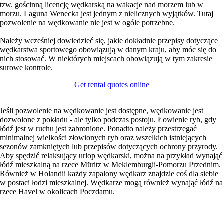
tzw. gościnną licencję wędkarską na wakacje nad morzem lub w
morzu. Laguna Wenecka jest jednym z nielicznych wyjątków. Tutaj
pozwolenie na wędkowanie nie jest w ogóle potrzebne.
Należy wcześniej dowiedzieć się, jakie dokładnie przepisy dotyczące
wędkarstwa sportowego obowiązują w danym kraju, aby móc się do
nich stosować. W niektórych miejscach obowiązują w tym zakresie
surowe kontrole.
Get rental quotes online
Jeśli pozwolenie na wędkowanie jest dostępne, wędkowanie jest
dozwolone z pokładu - ale tylko podczas postoju. Łowienie ryb, gdy
łódź jest w ruchu jest zabronione. Ponadto należy przestrzegać
minimalnej wielkości złowionych ryb oraz wszelkich istniejących
sezonów zamkniętych lub przepisów dotyczących ochrony przyrody.
Aby spędzić relaksujący urlop wędkarski, można na przykład wynająć
łódź mieszkalną na rzece Müritz w Meklemburgii-Pomorzu Przednim.
Również w Holandii każdy zapalony wędkarz znajdzie coś dla siebie
w postaci łodzi mieszkalnej. Wędkarze mogą również wynająć łódź na
rzece Havel w okolicach Poczdamu.