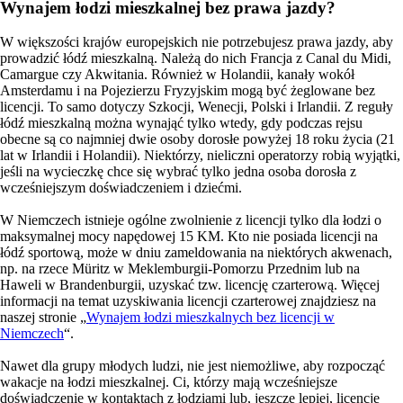
Wynajem łodzi mieszkalnej bez prawa jazdy?
W większości krajów europejskich nie potrzebujesz prawa jazdy, aby
prowadzić łódź mieszkalną. Należą do nich Francja z Canal du Midi,
Camargue czy Akwitania. Również w Holandii, kanały wokół
Amsterdamu i na Pojezierzu Fryzyjskim mogą być żeglowane bez
licencji. To samo dotyczy Szkocji, Wenecji, Polski i Irlandii. Z reguły
łódź mieszkalną można wynająć tylko wtedy, gdy podczas rejsu
obecne są co najmniej dwie osoby dorosłe powyżej 18 roku życia (21
lat w Irlandii i Holandii). Niektórzy, nieliczni operatorzy robią wyjątki,
jeśli na wycieczkę chce się wybrać tylko jedna osoba dorosła z
wcześniejszym doświadczeniem i dziećmi.
W Niemczech istnieje ogólne zwolnienie z licencji tylko dla łodzi o
maksymalnej mocy napędowej 15 KM. Kto nie posiada licencji na
łódź sportową, może w dniu zameldowania na niektórych akwenach,
np. na rzece Müritz w Meklemburgii-Pomorzu Przednim lub na
Haweli w Brandenburgii, uzyskać tzw. licencję czarterową. Więcej
informacji na temat uzyskiwania licencji czarterowej znajdziesz na
naszej stronie „
Wynajem łodzi mieszkalnych bez licencji w
Niemczech
“.
Nawet dla grupy młodych ludzi, nie jest niemożliwe, aby rozpocząć
wakacje na łodzi mieszkalnej. Ci, którzy mają wcześniejsze
doświadczenie w kontaktach z łodziami lub, jeszcze lepiej, licencję