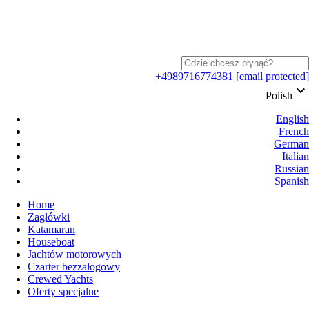
+4989716774381
[email protected]
keyboard_arrow_down
Polish
English
French
German
Italian
Russian
Spanish
Home
Zagłówki
Katamaran
Houseboat
Jachtów motorowych
Czarter bezzałogowy
Crewed Yachts
Oferty specjalne