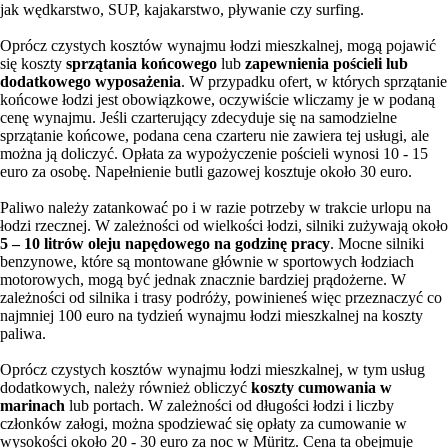
jak wędkarstwo, SUP, kajakarstwo, pływanie czy surfing.
Oprócz czystych kosztów wynajmu łodzi mieszkalnej, mogą pojawić
się koszty
sprzątania końcowego
lub
zapewnienia pościeli lub
dodatkowego wyposażenia
. W przypadku ofert, w których sprzątanie
końcowe łodzi jest obowiązkowe, oczywiście wliczamy je w podaną
cenę wynajmu. Jeśli czarterujący zdecyduje się na samodzielne
sprzątanie końcowe, podana cena czarteru nie zawiera tej usługi, ale
można ją doliczyć. Opłata za wypożyczenie pościeli wynosi 10 - 15
euro za osobę. Napełnienie butli gazowej kosztuje około 30 euro.
Paliwo należy zatankować po i w razie potrzeby w trakcie urlopu na
łodzi rzecznej. W zależności od wielkości łodzi, silniki zużywają około
5 – 10 litrów oleju napędowego na godzinę pracy
. Mocne silniki
benzynowe, które są montowane głównie w sportowych łodziach
motorowych, mogą być jednak znacznie bardziej prądożerne. W
zależności od silnika i trasy podróży, powinieneś więc przeznaczyć co
najmniej 100 euro na tydzień wynajmu łodzi mieszkalnej na koszty
paliwa.
Oprócz czystych kosztów wynajmu łodzi mieszkalnej, w tym usług
dodatkowych, należy również obliczyć
koszty cumowania w
marinach
lub portach. W zależności od długości łodzi i liczby
członków załogi, można spodziewać się opłaty za cumowanie w
wysokości około 20 - 30 euro za noc w Müritz. Cena ta obejmuje