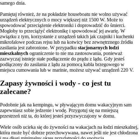
samego dnia.
Pamiętaj również, że na pokładzie houseboatu nie wolno używać
urządzeń elektrycznych o mocy większej niż 1500 W. Może to
spowodować przeciążenie elektroniki i doprowadzić do śmierci.
Mogłoby to przeciążyć elektronikę i spowodować jej awarię. W
związku z tym, korzystanie z urządzeń takich jak czajniki i kuchenki
mikrofalowe podczas rejsu lub na kotwicy bez zewnętrznego źródła
zasilania jest zabronione. W przypadku
stacjonarnych łodzi
mieszkalnych
ograniczenie to nie ma zastosowania, ponieważ
zazwyczaj istnieje stałe podłączenie do prądu z lądu. Gdy jesteś
podłączony do zasilania z lądu za pomocą kabla brzegowego w
miejscu cumowania lub w marinie, możesz używać urządzeń 220 V.
Zapasy żywności i wody - co jest tu
zalecane?
Podobnie jak na kempingu, w pływającym domu wakacyjnym sam
zapewniasz sobie jedzenie i wodę. Przygotuj się na mniejszą
przestrzeń niż ta, do której jesteś przyzwyczajony w domu.
Wiele osób ucieka się do żywności na wakacjach na łodzi mieszkalnej,
która może być dobrze przechowywana, nawet jeśli nie jest chłodzona
i ma długi minimalny okres przydatności do spożycia.