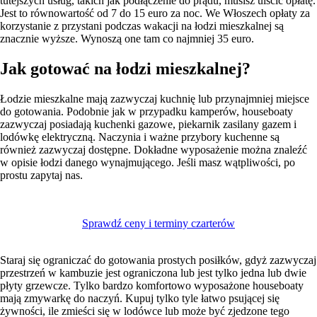
tutejszych usług, takich jak podłączenie do prądu, musisz uiścić opłatę.
Jest to równowartość od 7 do 15 euro za noc. We Włoszech opłaty za
korzystanie z przystani podczas wakacji na łodzi mieszkalnej są
znacznie wyższe. Wynoszą one tam co najmniej 35 euro.
Jak gotować na łodzi mieszkalnej?
Łodzie mieszkalne mają zazwyczaj kuchnię lub przynajmniej miejsce
do gotowania. Podobnie jak w przypadku kamperów, houseboaty
zazwyczaj posiadają kuchenki gazowe, piekarnik zasilany gazem i
lodówkę elektryczną. Naczynia i ważne przybory kuchenne są
również zazwyczaj dostępne. Dokładne wyposażenie można znaleźć
w opisie łodzi danego wynajmującego. Jeśli masz wątpliwości, po
prostu zapytaj nas.
Sprawdź ceny i terminy czarterów
Staraj się ograniczać do gotowania prostych posiłków, gdyż zazwyczaj
przestrzeń w kambuzie jest ograniczona lub jest tylko jedna lub dwie
płyty grzewcze. Tylko bardzo komfortowo wyposażone houseboaty
mają zmywarkę do naczyń. Kupuj tylko tyle łatwo psującej się
żywności, ile zmieści się w lodówce lub może być zjedzone tego