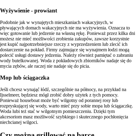
Wyżywienie - prowiant
Podobnie jak w wynajętych mieszkaniach wakacyjnych, w
pływających domach wakacyjnych nie ma wyżywienia. Oznacza to
więc gotowanie lub jedzenie na własną rękę. Ponieważ przez kilka dni
możesz nie mieć możliwości zrobienia zakupów, zawsze korzystnie
jest kupić najpotrzebniejsze rzeczy z wyprzedzeniem lub zlecić ich
dostarczenie na pokład. Firmy zajmujące się wynajmem łodzi mogą
polecić usługi dostawy jedzenia. Należy również pamiętać o zabraniu
wody butelkowanej. Woda z pokładowych zbiorników nadaje się do
mycia zębów, ale raczej nie nadaje się do picia.
Mop lub ściągaczka
Jeśli chcesz wynająć łódź, szczególnie na północy, na przykład na
Ijsselmeer, będziesz mógł zrobić dobry użytek z tych pomocy.
Ponieważ houseboat może być wilgotny od porannej rosy lub
rozpryskującej się wody, warto mieć przy sobie mopa lub ściągaczkę.
Woda lubi też stać w wilgotnym pomieszczeniu. Dzięki tym
akcesoriom masz możliwość szybkiego i skutecznego pochłonięcia
niechcianej wilgoci.
Czy można grillować na barce