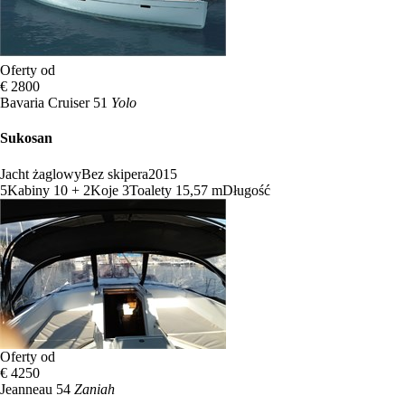
Oferty od
€ 2800
Bavaria Cruiser 51
Yolo
Sukosan
Jacht żaglowy
Bez skipera
2015
5
Kabiny
10 + 2
Koje
3
Toalety
15,57 m
Długość
Oferty od
€ 4250
Jeanneau 54
Zaniah