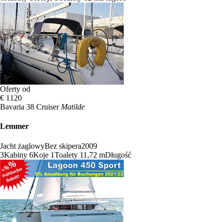
Oferty od
€ 1120
Bavaria 38 Cruiser
Matilde
Lemmer
Jacht żaglowy
Bez skipera
2009
3
Kabiny
6
Koje
1
Toalety
11,72 m
Długość