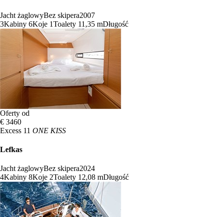
Jacht żaglowy
Bez skipera
2007
3
Kabiny
6
Koje
1
Toalety
11,35 m
Długość
Oferty od
€ 3460
Excess 11
ONE KISS
Lefkas
Jacht żaglowy
Bez skipera
2024
4
Kabiny
8
Koje
2
Toalety
12,08 m
Długość