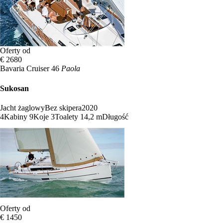
Oferty od
€ 2680
Bavaria Cruiser 46
Paola
Sukosan
Jacht żaglowy
Bez skipera
2020
4
Kabiny
9
Koje
3
Toalety
14,2 m
Długość
Oferty od
€ 1450