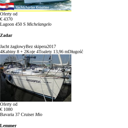
Oferty od
€ 4370
Lagoon 450 S
Michelangelo
Zadar
Jacht żaglowy
Bez skipera
2017
4
Kabiny
8 + 2
Koje
4
Toalety
13,96 m
Długość
Oferty od
€ 1080
Bavaria 37 Cruiser
Mio
Lemmer