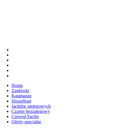
Home
Zagłówki
Katamaran
Houseboat
Jachtów motorowych
Czarter bezzałogowy
Crewed Yachts
Oferty specjalne