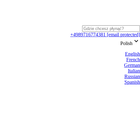
+4989716774381
[email protected]
keyboard_arrow_down
Polish
English
French
German
Italian
Russian
Spanish