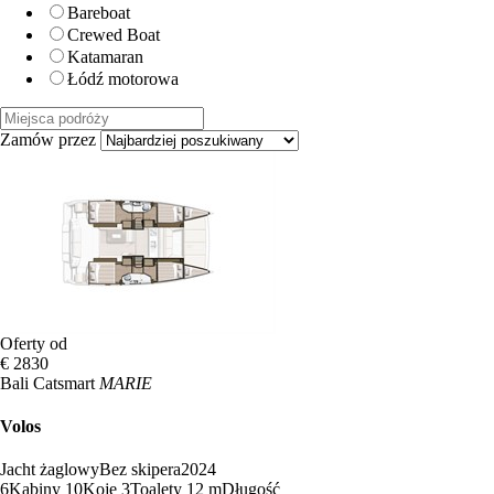
Bareboat
Crewed Boat
Katamaran
Łódź motorowa
Zamów przez
Oferty od
€ 2830
Bali Catsmart
MARIE
Volos
Jacht żaglowy
Bez skipera
2024
6
Kabiny
10
Koje
3
Toalety
12 m
Długość