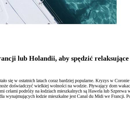
cji lub Holandii, aby spędzić relaksujące 
 stało się w ostatnich latach coraz bardziej popularne. Kryzys w Cor
może doświadczyć wielkiej wolności na wodzie. Pływający dom wakacyj
i celami podróży na łodziach mieszkalnych są Hawela lub Szprewa w 
ą dla wynajmujących łodzie mieszkalne jest Canal du Midi we Francji. P